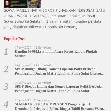
GOWA: MAJELIS HAKIM SOROTI KEHADIRAN TERGUGAT, SATU
ORANG WAKILI TIGA DINAS
(Pimpinan Redaksi)
(21,850)
Gowa, Sulawesi Selatan – Sidang lanjutan gugatan perdata
yang diajukan ahli waris Dobolo Bin Lemang...
Popular Post
17 July 2026
12 Comment
1
Dandim 0906/kkr Pimpin Acara Korps Raport Pindah
Satuan
11 July 2026
11 Comment
2
SPDP Diduga Hilang, Nomor Laporan Polisi Berbeda!
Penanganan Dugaan Mafia Tanah di Polda Sulut Disorot,
Jackson Sambow: LIN Siap Kawal Hingga Tingkat Pusat
11 July 2026
10 Comment
3
SPDP Disebut Hilang dan Nomor Laporan Polisi Berbeda,
Penanganan Dugaan Mafia Tanah di Polda Sulut
Dipertanyakan
15 July 2026
9 Comment
4
SEMARAK PUNCAK MPLS SDN Pangarengan 1,
Drumband, Pelepasan Balon, hingga Tahlil Bersama Warnai