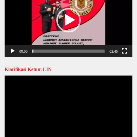
00:00
02:45
Klarifikasi Ketum LIN
Video
Player