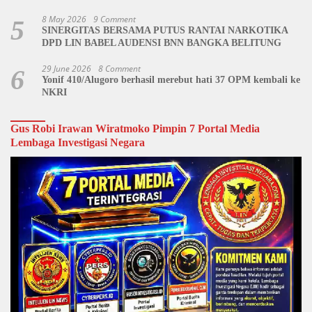
Penutupan Kegiatan
8 May 2026
9 Comment
5
SINERGITAS BERSAMA PUTUS RANTAI NARKOTIKA
DPD LIN BABEL AUDENSI BNN BANGKA BELITUNG
29 June 2026
8 Comment
6
Yonif 410/Alugoro berhasil merebut hati 37 OPM kembali ke
NKRI
Gus Robi Irawan Wiratmoko Pimpin 7 Portal Media
Lembaga Investigasi Negara
Video
Player