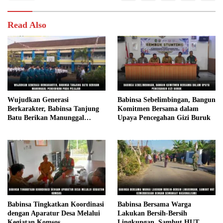
Read Also
Wujudkan Generasi
Babinsa Sebelimbingan, Bangun
Berkarakter, Babinsa Tanjung
Komitmen Bersama dalam
Batu Berikan Manunggal
Upaya Pencegahan Gizi Buruk
Pendidikan Pada Pelajar
Babinsa Tingkatkan Koordinasi
Babinsa Bersama Warga
dengan Aparatur Desa Melalui
Lakukan Bersih-Bersih
Kegiatan Komsos
Lingkungan, Sambut HUT