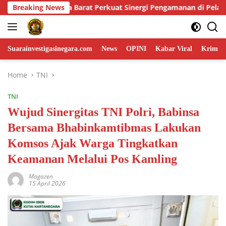
Skip
gamanan di Pelabuhan Tanjung Kalian
Breaking News
Wujudkan Generasi
to
content
Suarainvestigasinegara.com
News
OPINI
Kabar Viral
Krimina
Home
TNI
TNI
Wujud Sinergitas TNI Polri, Babinsa
Bersama Bhabinkamtibmas Lakukan
Komsos Ajak Warga Tingkatkan
Keamanan Melalui Pos Kamling
Magazen
15 April 2026