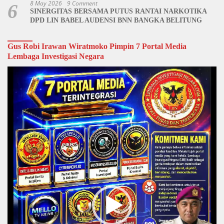
8 May 2026
9 Comment
6
SINERGITAS BERSAMA PUTUS RANTAI NARKOTIKA
DPD LIN BABEL AUDENSI BNN BANGKA BELITUNG
Gus Robi Irawan Wiratmoko Pimpin 7 Portal Media
Lembaga Investigasi Negara
Video
Player