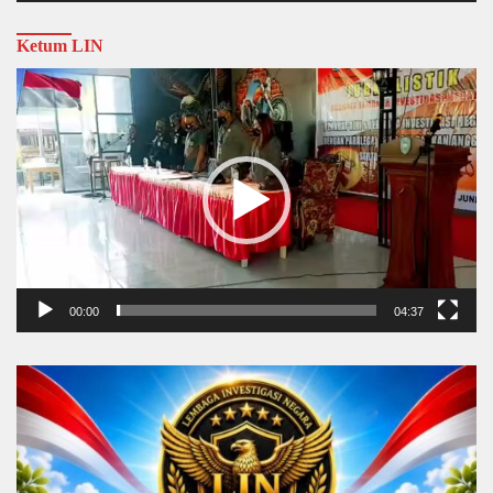
Ketum LIN
Video
Player
00:00
04:37