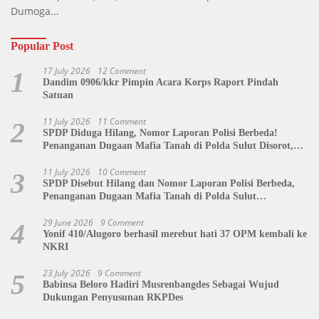
Dumoga...
Popular Post
17 July 2026
12 Comment
1
Dandim 0906/kkr Pimpin Acara Korps Raport Pindah
Satuan
11 July 2026
11 Comment
2
SPDP Diduga Hilang, Nomor Laporan Polisi Berbeda!
Penanganan Dugaan Mafia Tanah di Polda Sulut Disorot,
Jackson Sambow: LIN Siap Kawal Hingga Tingkat Pusat
11 July 2026
10 Comment
3
SPDP Disebut Hilang dan Nomor Laporan Polisi Berbeda,
Penanganan Dugaan Mafia Tanah di Polda Sulut
Dipertanyakan
29 June 2026
9 Comment
4
Yonif 410/Alugoro berhasil merebut hati 37 OPM kembali ke
NKRI
23 July 2026
9 Comment
5
Babinsa Beloro Hadiri Musrenbangdes Sebagai Wujud
Dukungan Penyusunan RKPDes