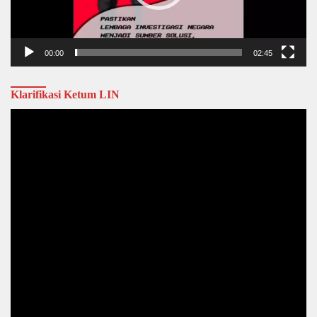
00:00
02:45
Klarifikasi Ketum LIN
Video
Player