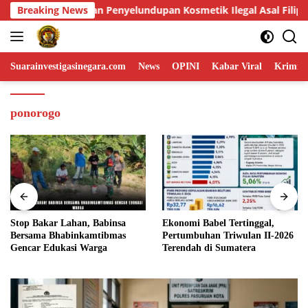
Skip
osmetik Ilegal Asal Filipina
Breaking News
Stop Bakar Lahan, Babin
to
content
Suarainvestigasinegara.com
News
OPINI
Kabar Viral
Krimina
ponorogo
Stop Bakar Lahan, Babinsa
Ekonomi Babel Tertinggal,
Bersama Bhabinkamtibmas
Pertumbuhan Triwulan II-2026
Gencar Edukasi Warga
Terendah di Sumatera