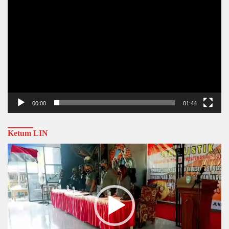
00:00
01:44
Ketum LIN
Video
Player