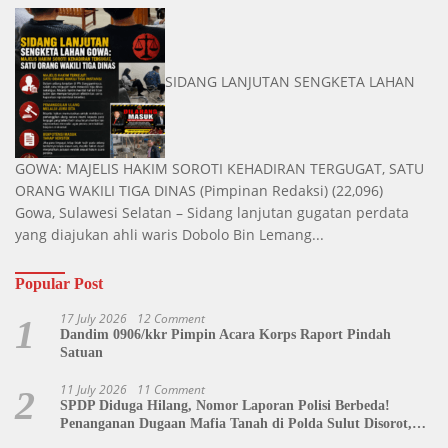
SIDANG LANJUTAN SENGKETA LAHAN
GOWA: MAJELIS HAKIM SOROTI KEHADIRAN TERGUGAT, SATU
ORANG WAKILI TIGA DINAS
(Pimpinan Redaksi)
(22,096)
Gowa, Sulawesi Selatan – Sidang lanjutan gugatan perdata
yang diajukan ahli waris Dobolo Bin Lemang...
Popular Post
17 July 2026
12 Comment
1
Dandim 0906/kkr Pimpin Acara Korps Raport Pindah
Satuan
11 July 2026
11 Comment
2
SPDP Diduga Hilang, Nomor Laporan Polisi Berbeda!
Penanganan Dugaan Mafia Tanah di Polda Sulut Disorot,
Jackson Sambow: LIN Siap Kawal Hingga Tingkat Pusat