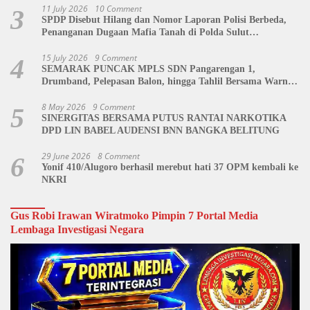
11 July 2026
10 Comment
3
SPDP Disebut Hilang dan Nomor Laporan Polisi Berbeda,
Penanganan Dugaan Mafia Tanah di Polda Sulut
Dipertanyakan
15 July 2026
9 Comment
4
SEMARAK PUNCAK MPLS SDN Pangarengan 1,
Drumband, Pelepasan Balon, hingga Tahlil Bersama Warnai
Penutupan Kegiatan
8 May 2026
9 Comment
5
SINERGITAS BERSAMA PUTUS RANTAI NARKOTIKA
DPD LIN BABEL AUDENSI BNN BANGKA BELITUNG
29 June 2026
8 Comment
6
Yonif 410/Alugoro berhasil merebut hati 37 OPM kembali ke
NKRI
Gus Robi Irawan Wiratmoko Pimpin 7 Portal Media
Lembaga Investigasi Negara
Video
Player