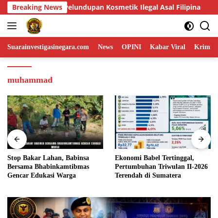
Skip
 Ilegal Asal Filipina
Breaking News
Stop Bakar Lahan, Babinsa Bers
to
content
Suarainvestigasinegara.com
News
OPINI
Kabar Viral
Krimina
muhammad
nsa
Ekonomi Babel Tertinggal,
Akselerasi Generasi Mud
mas
Pertumbuhan Triwulan II-2026
Pelepasan Kontingen Ja
Terendah di Sumatera
Jeneponto Bukan Sekada
Seremoni