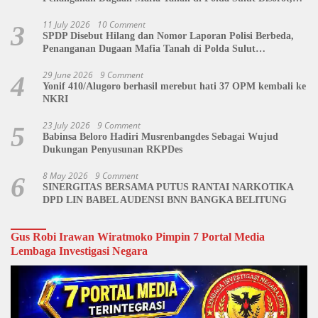
Jackson Sambow: LIN Siap Kawal Hingga Tingkat Pusat
11 July 2026
10 Comment
3
SPDP Disebut Hilang dan Nomor Laporan Polisi Berbeda,
Penanganan Dugaan Mafia Tanah di Polda Sulut
Dipertanyakan
29 June 2026
9 Comment
4
Yonif 410/Alugoro berhasil merebut hati 37 OPM kembali ke
NKRI
23 July 2026
9 Comment
5
Babinsa Beloro Hadiri Musrenbangdes Sebagai Wujud
Dukungan Penyusunan RKPDes
8 May 2026
9 Comment
6
SINERGITAS BERSAMA PUTUS RANTAI NARKOTIKA
DPD LIN BABEL AUDENSI BNN BANGKA BELITUNG
Gus Robi Irawan Wiratmoko Pimpin 7 Portal Media
Lembaga Investigasi Negara
Video
Player