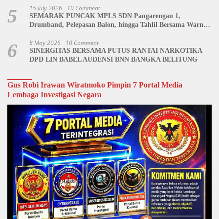
15 July 2026
10 Comment
5
SEMARAK PUNCAK MPLS SDN Pangarengan 1,
Drumband, Pelepasan Balon, hingga Tahlil Bersama Warnai
Penutupan Kegiatan
8 May 2026
10 Comment
6
SINERGITAS BERSAMA PUTUS RANTAI NARKOTIKA
DPD LIN BABEL AUDENSI BNN BANGKA BELITUNG
Gus Robi Irawan Wiratmoko Pimpin 7 Portal Media
Lembaga Investigasi Negara
Video
Player