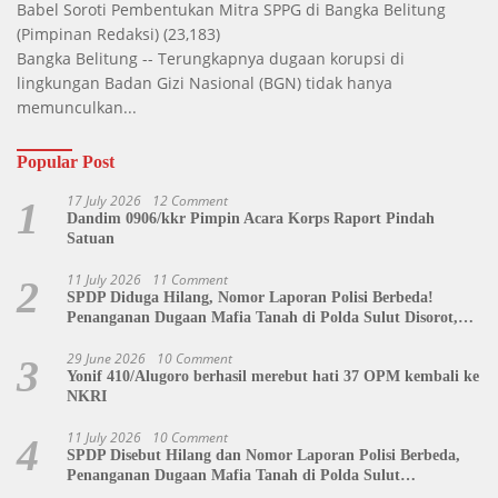
Babel Soroti Pembentukan Mitra SPPG di Bangka Belitung
(Pimpinan Redaksi)
(23,183)
Bangka Belitung -- Terungkapnya dugaan korupsi di
lingkungan Badan Gizi Nasional (BGN) tidak hanya
memunculkan...
Popular Post
17 July 2026
12 Comment
1
Dandim 0906/kkr Pimpin Acara Korps Raport Pindah
Satuan
11 July 2026
11 Comment
2
SPDP Diduga Hilang, Nomor Laporan Polisi Berbeda!
Penanganan Dugaan Mafia Tanah di Polda Sulut Disorot,
Jackson Sambow: LIN Siap Kawal Hingga Tingkat Pusat
29 June 2026
10 Comment
3
Yonif 410/Alugoro berhasil merebut hati 37 OPM kembali ke
NKRI
11 July 2026
10 Comment
4
SPDP Disebut Hilang dan Nomor Laporan Polisi Berbeda,
Penanganan Dugaan Mafia Tanah di Polda Sulut
Dipertanyakan