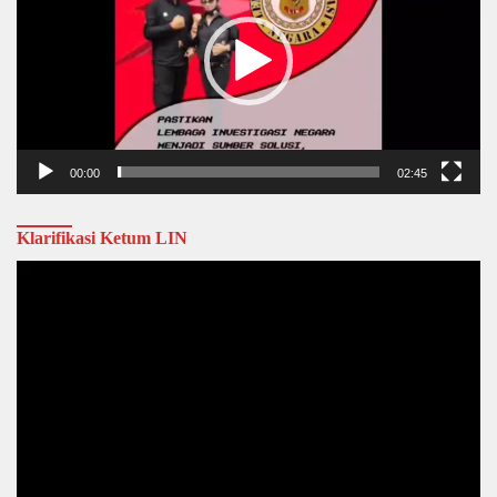
00:00
02:45
Klarifikasi Ketum LIN
Video
Player