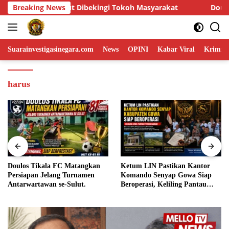
Skip
rakat
Breaking News
Doulos Tikala FC Matangkan Persiapan Jelang Tur
to
content
Suarainvestigasinegara.com
News
OPINI
Kabar Viral
Krimina
harus
Ketum LIN Pastikan Kantor
EKSEKUSI TANAH DAN
Komando Senyap Gowa Siap
BANGUNAN DI AIRMADIDI
Beroperasi, Keliling Pantau
TUAI KEBERATAN:
Potensi Daerah
TERMohon KLAIM PERKARA
MASIH BERPROSES PK,
DASAR PEMBONGKARAN
DIPERTANYAKAN