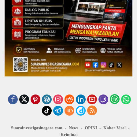
Suarainvestigasinegara.com
News
OPINI
Kabar Viral
Kriminal