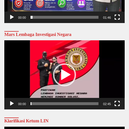
00:00
01:46
Mars Lembaga Investigasi Negara
Video
Player
00:00
02:45
Klarifikasi Ketum LIN