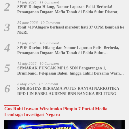
11 July 2026
11 Comment
2
SPDP Diduga Hilang, Nomor Laporan Polisi Berbeda!
Penanganan Dugaan Mafia Tanah di Polda Sulut Disorot,
Jackson Sambow: LIN Siap Kawal Hingga Tingkat Pusat
29 June 2026
10 Comment
3
Yonif 410/Alugoro berhasil merebut hati 37 OPM kembali ke
NKRI
11 July 2026
10 Comment
4
SPDP Disebut Hilang dan Nomor Laporan Polisi Berbeda,
Penanganan Dugaan Mafia Tanah di Polda Sulut
Dipertanyakan
15 July 2026
10 Comment
5
SEMARAK PUNCAK MPLS SDN Pangarengan 1,
Drumband, Pelepasan Balon, hingga Tahlil Bersama Warnai
Penutupan Kegiatan
8 May 2026
10 Comment
6
SINERGITAS BERSAMA PUTUS RANTAI NARKOTIKA
DPD LIN BABEL AUDENSI BNN BANGKA BELITUNG
Gus Robi Irawan Wiratmoko Pimpin 7 Portal Media
Lembaga Investigasi Negara
Video