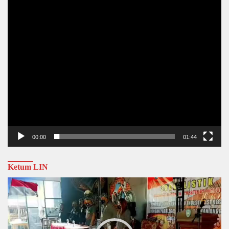
00:00
01:44
Ketum LIN
Video
Player