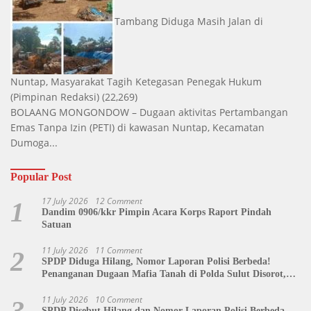
Tambang Diduga Masih Jalan di
Nuntap, Masyarakat Tagih Ketegasan Penegak Hukum
(Pimpinan Redaksi)
(22,269)
BOLAANG MONGONDOW – Dugaan aktivitas Pertambangan
Emas Tanpa Izin (PETI) di kawasan Nuntap, Kecamatan
Dumoga...
Popular Post
17 July 2026
12 Comment
1
Dandim 0906/kkr Pimpin Acara Korps Raport Pindah
Satuan
11 July 2026
11 Comment
2
SPDP Diduga Hilang, Nomor Laporan Polisi Berbeda!
Penanganan Dugaan Mafia Tanah di Polda Sulut Disorot,
Jackson Sambow: LIN Siap Kawal Hingga Tingkat Pusat
11 July 2026
10 Comment
3
SPDP Disebut Hilang dan Nomor Laporan Polisi Berbeda,