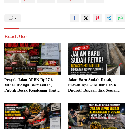
2
Read Also
Proyek Jalan APBN Rp27,6
Jalan Baru Sudah Retak,
Miliar Diduga Bermasalah,
Proyek Rp152 Miliar Lebih
Publik Desak Kejaksaan Usut
Disorot! Dugaan Tak Sesuai
Dugaan Penyimpangan dan
Spesifikasi, Kementerian PU
Audit Total.
Didesak Audit Total dan Copot
Kasatker–PPK Jika Terbukti
Bersalah