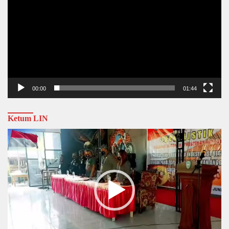
00:00
01:44
Ketum LIN
Video
Player