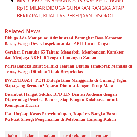
MIRIS! PROYEK REHAB MADRASAH PHTC BABEL
Rp19 MILIAR DIDUGA GUNAKAN RANGKA ATAP
BERKARAT, KUALITAS PEKERJAAN DISOROT
Related News
Diduga Ada Manipulasi Administrasi Perangkat Desa Konarom
Barat, Warga Desak Inspektorat dan APH Turun Tangan
Gerakan Pramuka 65 Tahun: Mengabdi, Membangun Karakter,
dan Menjaga NKRI di Tengah Tantangan Zaman
Polres Bangka Barat Selidiki Temuan Diduga Tengkorak Manusia di
Jebus, Warga Diimbau Tidak Berspekulasi
INVESTIGASI | PETI Diduga Kian Menggurita di Gunung Tagin,
Siapa yang Bermain? Aparat Diminta Jangan Tutup Mata
Disambut Hangat Sekdis, DPD LIN Banten Audiensi dengan
Disperindag Provinsi Banten, Siap Bangun Kolaborasi untuk
Kemajuan Daerah
Usai Ungkap Kasus Penyelundupan, Kapolres Bangka Barat
Perkuat Sinergi Pengamanan di Pelabuhan Tanjung Kalian
bahu
jalan
makan
peningkatan
trotoar