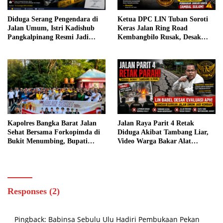
Diduga Serang Pengendara di
Ketua DPC LIN Tuban Soroti
Jalan Umum, Istri Kadishub
Keras Jalan Ring Road
Pangkalpinang Resmi Jadi
Kembangbilo Rusak, Desak
Tersangka
Pemkab Tuban Segera
Bertindak
Kapolres Bangka Barat Jalan
Jalan Raya Parit 4 Retak
Sehat Bersama Forkopimda di
Diduga Akibat Tambang Liar,
Bukit Menumbing, Bupati
Video Warga Bakar Alat
Markus: Mari Lestarikan dan
Tambang Viral – LIN Babel
Promosikan Menumbing
Soroti Lambannya Respons
APH
Responses (2)
Pingback:
Babinsa Sebulu Ulu Hadiri Pembukaan Pekan