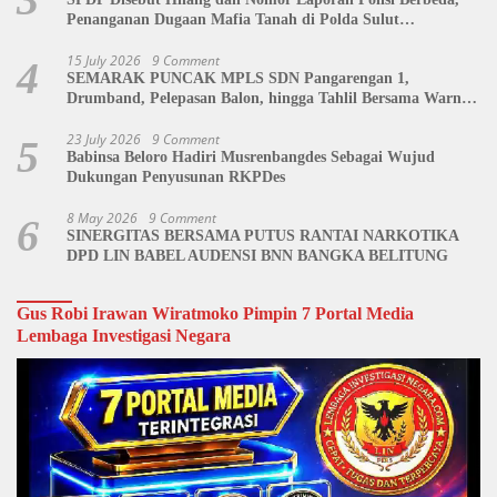
Penanganan Dugaan Mafia Tanah di Polda Sulut
Dipertanyakan
15 July 2026
9 Comment
4
SEMARAK PUNCAK MPLS SDN Pangarengan 1,
Drumband, Pelepasan Balon, hingga Tahlil Bersama Warnai
Penutupan Kegiatan
23 July 2026
9 Comment
5
Babinsa Beloro Hadiri Musrenbangdes Sebagai Wujud
Dukungan Penyusunan RKPDes
8 May 2026
9 Comment
6
SINERGITAS BERSAMA PUTUS RANTAI NARKOTIKA
DPD LIN BABEL AUDENSI BNN BANGKA BELITUNG
Gus Robi Irawan Wiratmoko Pimpin 7 Portal Media
Lembaga Investigasi Negara
Video
Player