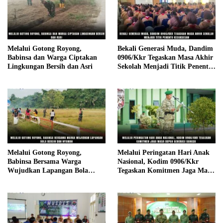
Melalui Gotong Royong,
Bekali Generasi Muda, Dandim
Babinsa dan Warga Ciptakan
0906/Kkr Tegaskan Masa Akhir
Lingkungan Bersih dan Asri
Sekolah Menjadi Titik Penentu
Kesuksesan
Melalui Gotong Royong,
Melalui Peringatan Hari Anak
Babinsa Bersama Warga
Nasional, Kodim 0906/Kkr
Wujudkan Lapangan Bola
Tegaskan Komitmen Jaga Masa
Bersih dan Nyaman
Depan Generasi Bangsa