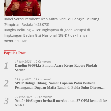
Babel Soroti Pembentukan Mitra SPPG di Bangka Belitung
(Pimpinan Redaksi)
(23,073)
Bangka Belitung -- Terungkapnya dugaan korupsi di
lingkungan Badan Gizi Nasional (BGN) tidak hanya
memunculkan...
Popular Post
17 July 2026
12 Comment
1
Dandim 0906/kkr Pimpin Acara Korps Raport Pindah
Satuan
11 July 2026
11 Comment
2
SPDP Diduga Hilang, Nomor Laporan Polisi Berbeda!
Penanganan Dugaan Mafia Tanah di Polda Sulut Disorot,
Jackson Sambow: LIN Siap Kawal Hingga Tingkat Pusat
29 June 2026
10 Comment
3
Yonif 410/Alugoro berhasil merebut hati 37 OPM kembali ke
NKRI