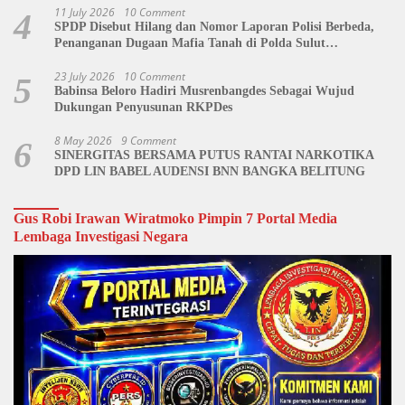
11 July 2026
10 Comment
4
SPDP Disebut Hilang dan Nomor Laporan Polisi Berbeda,
Penanganan Dugaan Mafia Tanah di Polda Sulut
Dipertanyakan
23 July 2026
10 Comment
5
Babinsa Beloro Hadiri Musrenbangdes Sebagai Wujud
Dukungan Penyusunan RKPDes
8 May 2026
9 Comment
6
SINERGITAS BERSAMA PUTUS RANTAI NARKOTIKA
DPD LIN BABEL AUDENSI BNN BANGKA BELITUNG
Gus Robi Irawan Wiratmoko Pimpin 7 Portal Media
Lembaga Investigasi Negara
Video
Player