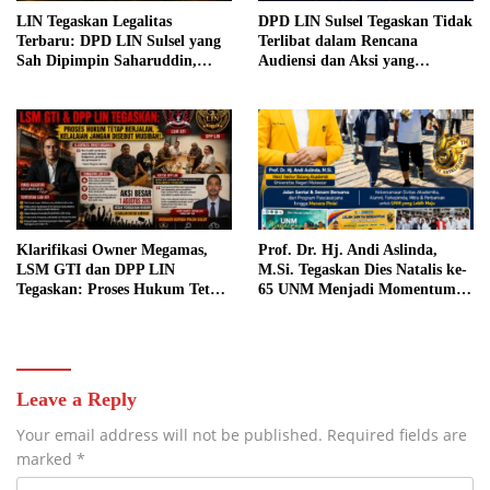
LIN Tegaskan Legalitas
DPD LIN Sulsel Tegaskan Tidak
Terbaru: DPD LIN Sulsel yang
Terlibat dalam Rencana
Sah Dipimpin Saharuddin,
Audiensi dan Aksi yang
Dugaan Pencatutan Nama
Mencatut Nama Organisasi
Lembaga Akan Ditempuh
Melalui Jalur Hukum
Klarifikasi Owner Megamas,
Prof. Dr. Hj. Andi Aslinda,
LSM GTI dan DPP LIN
M.Si. Tegaskan Dies Natalis ke-
Tegaskan: Proses Hukum Tetap
65 UNM Menjadi Momentum
Jalan, Kelalaian Jangan Disebut
Penguatan Akademik dan
Musibah.
Kepedulian Lingkungan
Leave a Reply
Your email address will not be published.
Required fields are
marked
*