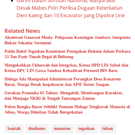
Garini Dalam Sorotan Nasional, Masyarakat
Desak Mabes Polri Periksa Dugaan Keterkaitan
Deni Kaeng dan 10 Excavator yang Dipolice Line
Related News
Akselerasi Generasi Muda: Pelepasan Kontingen Jambore Jeneponto
Bukan Sekadar Seremoni
Polda Babel Tegaskan Komitmen Penegakan Hukum dalam Perkara
53 Ton Pasir Timah Ilegal di Belitung
Mengokohkan Ukhuwah dan Integritas, Ketua DPD LIN Sulsel dan
Ketua DPC LIN Gowa Sambut Kehadiran Personel BIN Baru
Diduga Ada Manipulasi Administrasi Perangkat Desa Konarom
Barat, Warga Desak Inspektorat dan APH Turun Tangan
Gerakan Pramuka 65 Tahun: Mengabdi, Membangun Karakter,
dan Menjaga NKRI di Tengah Tantangan Zaman
Polres Bangka Barat Selidiki Temuan Diduga Tengkorak Manusia di
Jebus, Warga Diimbau Tidak Berspekulasi
bantah
dualisme:
muanton
tegaskan
tuban