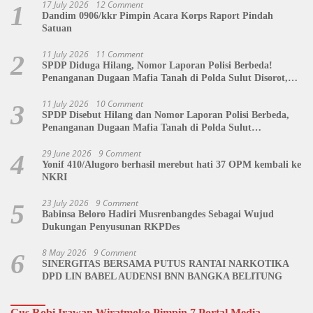
17 July 2026
12 Comment
1
Dandim 0906/kkr Pimpin Acara Korps Raport Pindah
Satuan
11 July 2026
11 Comment
2
SPDP Diduga Hilang, Nomor Laporan Polisi Berbeda!
Penanganan Dugaan Mafia Tanah di Polda Sulut Disorot,
Jackson Sambow: LIN Siap Kawal Hingga Tingkat Pusat
11 July 2026
10 Comment
3
SPDP Disebut Hilang dan Nomor Laporan Polisi Berbeda,
Penanganan Dugaan Mafia Tanah di Polda Sulut
Dipertanyakan
29 June 2026
9 Comment
4
Yonif 410/Alugoro berhasil merebut hati 37 OPM kembali ke
NKRI
23 July 2026
9 Comment
5
Babinsa Beloro Hadiri Musrenbangdes Sebagai Wujud
Dukungan Penyusunan RKPDes
8 May 2026
9 Comment
6
SINERGITAS BERSAMA PUTUS RANTAI NARKOTIKA
DPD LIN BABEL AUDENSI BNN BANGKA BELITUNG
Gus Robi Irawan Wiratmoko Pimpin 7 Portal Media