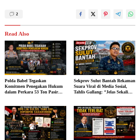
2
Read Also
Polda Babel Tegaskan
Sekprov Sulut Bantah Rekaman
Komitmen Penegakan Hukum
Suara Viral di Media Sosial,
dalam Perkara 53 Ton Pasir
Tahlis Gallang: “Jelas Sekali
Timah Ilegal di Belitung
Hoaks”