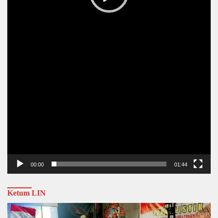
00:00
01:44
Ketum LIN
Video