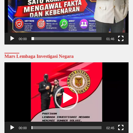
00:00
01:46
Mars Lembaga Investigasi Negara
Video
Player
00:00
02:45