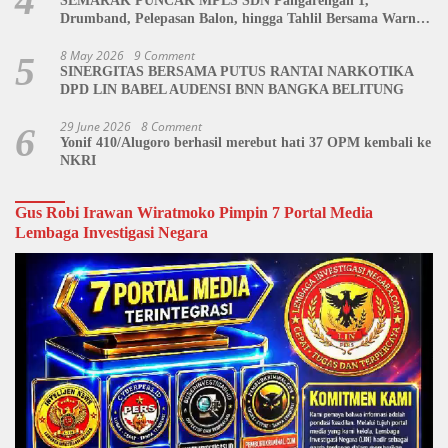
4
SEMARAK PUNCAK MPLS SDN Pangarengan 1,
Drumband, Pelepasan Balon, hingga Tahlil Bersama Warnai
Penutupan Kegiatan
8 May 2026
9 Comment
5
SINERGITAS BERSAMA PUTUS RANTAI NARKOTIKA
DPD LIN BABEL AUDENSI BNN BANGKA BELITUNG
29 June 2026
8 Comment
6
Yonif 410/Alugoro berhasil merebut hati 37 OPM kembali ke
NKRI
Gus Robi Irawan Wiratmoko Pimpin 7 Portal Media
Lembaga Investigasi Negara
Video
Player