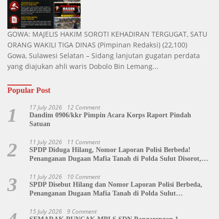
GOWA: MAJELIS HAKIM SOROTI KEHADIRAN TERGUGAT, SATU
ORANG WAKILI TIGA DINAS
(Pimpinan Redaksi)
(22,100)
Gowa, Sulawesi Selatan – Sidang lanjutan gugatan perdata
yang diajukan ahli waris Dobolo Bin Lemang...
Popular Post
17 July 2026
12 Comment
1
Dandim 0906/kkr Pimpin Acara Korps Raport Pindah
Satuan
11 July 2026
11 Comment
2
SPDP Diduga Hilang, Nomor Laporan Polisi Berbeda!
Penanganan Dugaan Mafia Tanah di Polda Sulut Disorot,
Jackson Sambow: LIN Siap Kawal Hingga Tingkat Pusat
11 July 2026
10 Comment
3
SPDP Disebut Hilang dan Nomor Laporan Polisi Berbeda,
Penanganan Dugaan Mafia Tanah di Polda Sulut
Dipertanyakan
15 July 2026
9 Comment