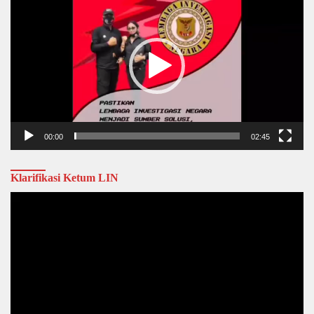
Player
00:00
02:45
Klarifikasi Ketum LIN
Video
Player