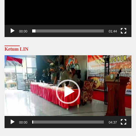
00:00
01:44
Ketum LIN
Video
Player
00:00
04:37