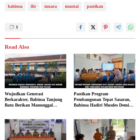
babinsa
ilir
muara
muntai
pastikan
1
Read Also
Wujudkan Generasi
Pastikan Program
Berkarakter, Babinsa Tanjung
Pembangunan Tepat Sasaran,
Batu Berikan Manunggal
Babinsa Hadiri Musdes Demi
Pendidikan Pada Pelajar
Terwujudnya Kesejahteraan
Masyarakat