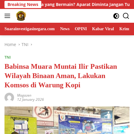
Skip
rat Diminta Jangan Tutup Mata
Breaking News
Disambut Hangat Sekdis, 
to
content
Suarainvestigasinegara.com
News
OPINI
Kabar Viral
Krimina
Home
TNI
TNI
Babinsa Muara Muntai Ilir Pastikan
Wilayah Binaan Aman, Lakukan
Komsos di Warung Kopi
Magazen
12 January 2026