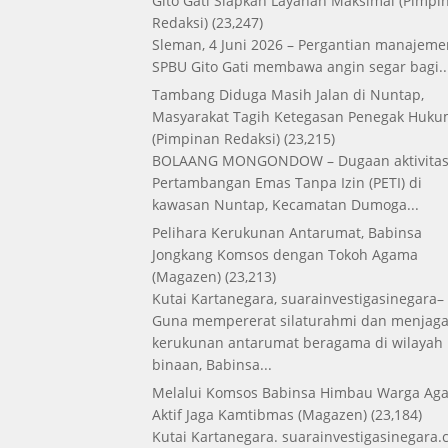
Gito Gati Siapkan Layanan Maksimal
(Pimpi
Redaksi)
(23,247)
Sleman, 4 Juni 2026 – Pergantian manajeme
SPBU Gito Gati membawa angin segar bagi..
Tambang Diduga Masih Jalan di Nuntap,
Masyarakat Tagih Ketegasan Penegak Huk
(Pimpinan Redaksi)
(23,215)
BOLAANG MONGONDOW – Dugaan aktivita
Pertambangan Emas Tanpa Izin (PETI) di
kawasan Nuntap, Kecamatan Dumoga...
Pelihara Kerukunan Antarumat, Babinsa
Jongkang Komsos dengan Tokoh Agama
(Magazen)
(23,213)
Kutai Kartanegara, suarainvestigasinegara–
Guna mempererat silaturahmi dan menjag
kerukunan antarumat beragama di wilayah
binaan, Babinsa...
Melalui Komsos Babinsa Himbau Warga Aga
Aktif Jaga Kamtibmas
(Magazen)
(23,184)
Kutai Kartanegara. suarainvestigasinegara.