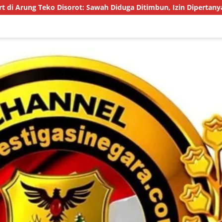
Disorot: Sawah Diduga Ditimbun, Izin Dipertanyakan, Proyek Jal