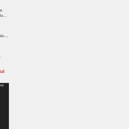
an
ia
lon,
n
al
und