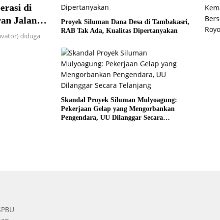
erasi di
Kema
Bers
an Jalan
Proyek Siluman Dana Desa di Tambakasri,
Roy
RAB Tak Ada, Kualitas Dipertanyakan
avator) diduga
Skandal Proyek Siluman Mulyoagung:
Pekerjaan Gelap yang Mengorbankan
Pengendara, UU Dilanggar Secara
Telanjang
 SPBU