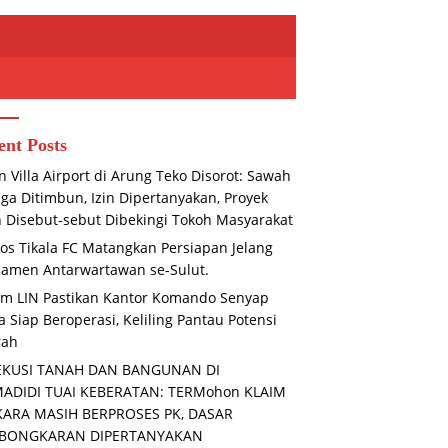
ent Posts
n Villa Airport di Arung Teko Disorot: Sawah
ga Ditimbun, Izin Dipertanyakan, Proyek
n Disebut-sebut Dibekingi Tokoh Masyarakat
os Tikala FC Matangkan Persiapan Jelang
amen Antarwartawan se-Sulut.
unggalan TNI dan Rakyat,
Mediasi Gagal Total, Kasus
M
m LIN Pastikan Kantor Komando Senyap
sa Bersama Warga
Dugaan Penggelapan Honda HR-
T
 Siap Beroperasi, Keliling Pantau Potensi
hkan Parit Secara Gotong
V Rp130 Juta yang Libatkan ASN
Di
ng
Basel Terus Bergulir
rah
EKUSI TANAH DAN BANGUNAN DI
MADIDI TUAI KEBERATAN: TERMohon KLAIM
KARA MASIH BERPROSES PK, DASAR
BONGKARAN DIPERTANYAKAN