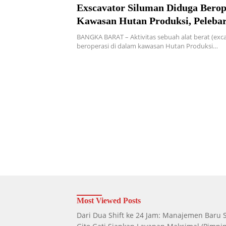
Exscavator Siluman Diduga Berop
Kawasan Hutan Produksi, Pelebar
Perkebunan di Jebus Jadi Sorotan
BANGKA BARAT – Aktivitas sebuah alat berat (exc
beroperasi di dalam kawasan Hutan Produksi…
Most Viewed Posts
Dari Dua Shift ke 24 Jam: Manajemen Baru