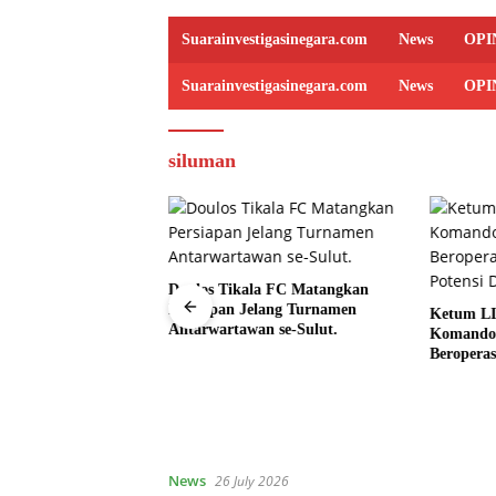
Suarainvestigasinegara.com
News
OPI
Suarainvestigasinegara.com
News
OPI
siluman
Doulos Tikala FC Matangkan
Persiapan Jelang Turnamen
Ketum LI
Antarwartawan se-Sulut.
Komando 
irport di Arung Teko
Beroperas
ah Diduga Ditimbun,
Potensi D
yakan, Proyek Jalan
t Dibekingi Tokoh
News
26 July 2026