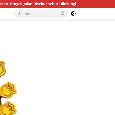
an Disebut-sebut Dibekingi Tokoh Masyarakat
Doulos Tik