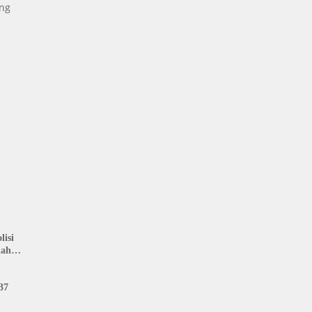
ng
isi
nah
: LIN
37