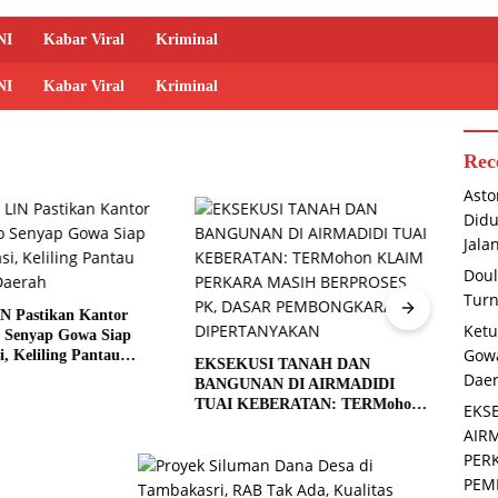
NI
Kabar Viral
Kriminal
NI
Kabar Viral
Kriminal
Rec
Asto
Didu
Jala
Doul
Turn
N Pastikan Kantor
Keman
Ketu
Senyap Gowa Siap
Babin
Gowa
i, Keliling Pantau
Bersi
EKSEKUSI TANAH DAN
aerah
Royo
Dae
BANGUNAN DI AIRMADIDI
TUAI KEBERATAN: TERMohon
EKS
KLAIM PERKARA MASIH
AIR
BERPROSES PK, DASAR
PER
PEMBONGKARAN
PEM
DIPERTANYAKAN