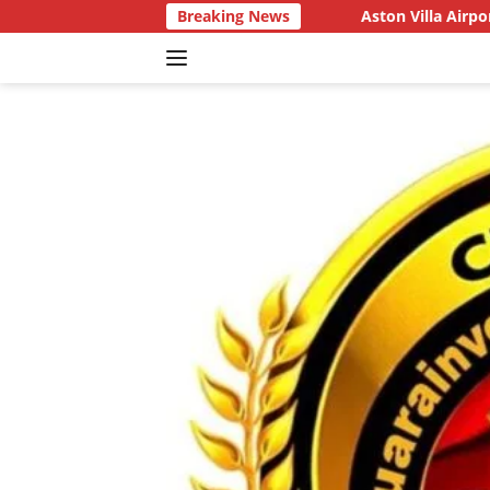
Skip
Breaking News
Aston Villa Airport di Arung Teko 
to
content