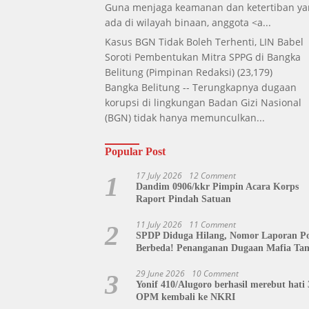
Guna menjaga keamanan dan ketertiban ya
ada di wilayah binaan, anggota <a...
Kasus BGN Tidak Boleh Terhenti, LIN Babel
Soroti Pembentukan Mitra SPPG di Bangka
Belitung
(Pimpinan Redaksi)
(23,179)
Bangka Belitung -- Terungkapnya dugaan
korupsi di lingkungan Badan Gizi Nasional
(BGN) tidak hanya memunculkan...
Popular Post
17 July 2026
12 Comment
1
Dandim 0906/kkr Pimpin Acara Korps
Raport Pindah Satuan
11 July 2026
11 Comment
2
SPDP Diduga Hilang, Nomor Laporan Pol
Berbeda! Penanganan Dugaan Mafia Ta
di Polda Sulut Disorot, Jackson Sambow
Siap Kawal Hingga Tingkat Pusat
29 June 2026
10 Comment
3
Yonif 410/Alugoro berhasil merebut hati 
OPM kembali ke NKRI