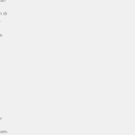
nan
n di
.
um
s
a
r
com-