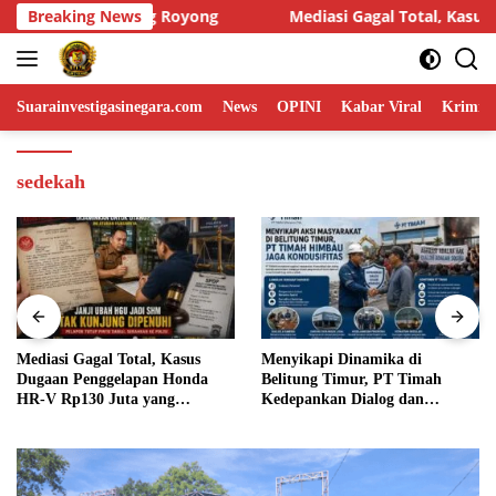
Skip
ediasi Gagal Total, Kasus Dugaan Penggelapan Honda HR-V Rp130
Breaking News
to
content
Suarainvestigasinegara.com
News
OPINI
Kabar Viral
Krimina
sedekah
Menyikapi Dinamika di
Humas DPP LIN Desak Kapolri
Belitung Timur, PT Timah
dan Panglima TNI Turun
Kedepankan Dialog dan
Langsung Usut Dugaan
Kondusifitas
Penyelundupan Kosmetik Ilegal
Asal Filipina