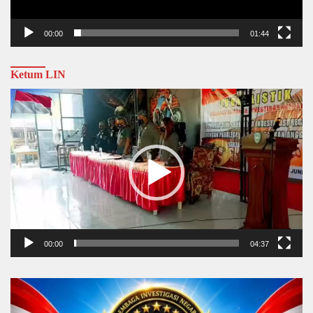
00:00
01:44
Ketum LIN
Video
Player
00:00
04:37