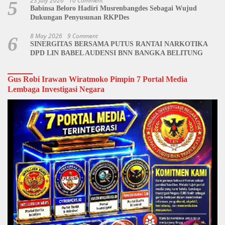
23 July 2026
10 Comment
5
Babinsa Beloro Hadiri Musrenbangdes Sebagai Wujud
Dukungan Penyusunan RKPDes
8 May 2026
9 Comment
6
SINERGITAS BERSAMA PUTUS RANTAI NARKOTIKA
DPD LIN BABEL AUDENSI BNN BANGKA BELITUNG
Gus Robi Irawan Wiratmoko Pimpin 7 Portal Media
Lembaga Investigasi Negara
Video
Player