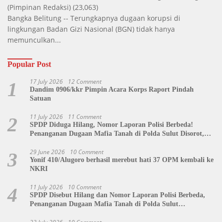
(Pimpinan Redaksi)
(23,063)
Bangka Belitung -- Terungkapnya dugaan korupsi di
lingkungan Badan Gizi Nasional (BGN) tidak hanya
memunculkan...
Popular Post
17 July 2026
12 Comment
1
Dandim 0906/kkr Pimpin Acara Korps Raport Pindah
Satuan
11 July 2026
11 Comment
2
SPDP Diduga Hilang, Nomor Laporan Polisi Berbeda!
Penanganan Dugaan Mafia Tanah di Polda Sulut Disorot,
Jackson Sambow: LIN Siap Kawal Hingga Tingkat Pusat
29 June 2026
10 Comment
3
Yonif 410/Alugoro berhasil merebut hati 37 OPM kembali ke
NKRI
11 July 2026
10 Comment
4
SPDP Disebut Hilang dan Nomor Laporan Polisi Berbeda,
Penanganan Dugaan Mafia Tanah di Polda Sulut
Dipertanyakan