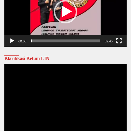
00:00
02:45
Klarifikasi Ketum LIN
Video
Player