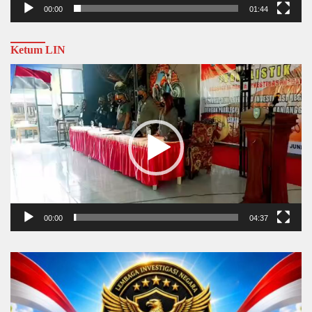
00:00
01:44
Ketum LIN
Video
Player
00:00
04:37