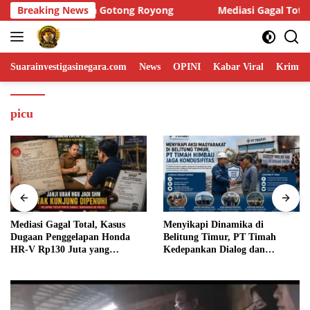
Skip
Breaking News
Mediasi Gagal Total, Kasus Dugaan Penggelapan Honda HR
to
content
Suarainvestigasinegara.com
News
OPINI
Kabar Viral
Krimina
picu
si Gagal Total, Kasus
Menyikapi Dinamika di
Humas
an Penggelapan Honda
Belitung Timur, PT Timah
dan P
 Rp130 Juta yang
Kedepankan Dialog dan
Langs
kan ASN Basel Terus
Kondusifitas
Penye
lir
Asal F