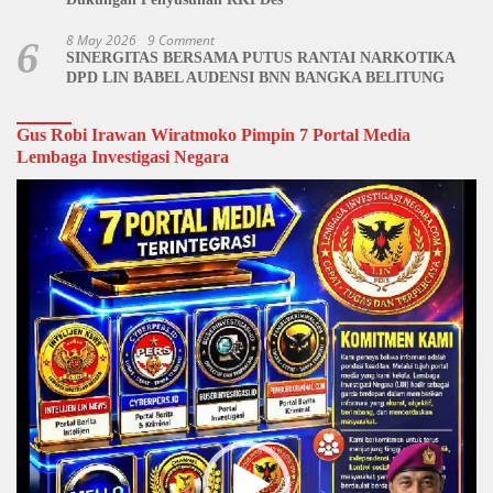
8 May 2026
9 Comment
6
SINERGITAS BERSAMA PUTUS RANTAI NARKOTIKA
DPD LIN BABEL AUDENSI BNN BANGKA BELITUNG
Gus Robi Irawan Wiratmoko Pimpin 7 Portal Media
Lembaga Investigasi Negara
Video
Player