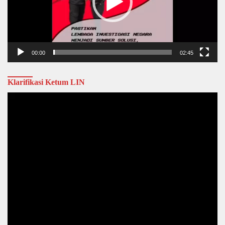
00:00
02:45
Klarifikasi Ketum LIN
Video
Player