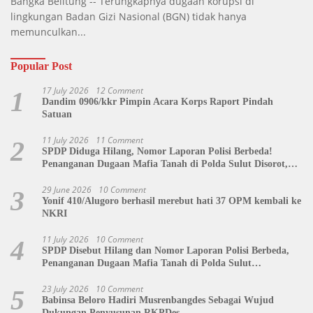
Bangka Belitung -- Terungkapnya dugaan korupsi di
lingkungan Badan Gizi Nasional (BGN) tidak hanya
memunculkan...
Popular Post
17 July 2026
12 Comment
1
Dandim 0906/kkr Pimpin Acara Korps Raport Pindah
Satuan
11 July 2026
11 Comment
2
SPDP Diduga Hilang, Nomor Laporan Polisi Berbeda!
Penanganan Dugaan Mafia Tanah di Polda Sulut Disorot,
Jackson Sambow: LIN Siap Kawal Hingga Tingkat Pusat
29 June 2026
10 Comment
3
Yonif 410/Alugoro berhasil merebut hati 37 OPM kembali ke
NKRI
11 July 2026
10 Comment
4
SPDP Disebut Hilang dan Nomor Laporan Polisi Berbeda,
Penanganan Dugaan Mafia Tanah di Polda Sulut
Dipertanyakan
23 July 2026
10 Comment
5
Babinsa Beloro Hadiri Musrenbangdes Sebagai Wujud
Dukungan Penyusunan RKPDes