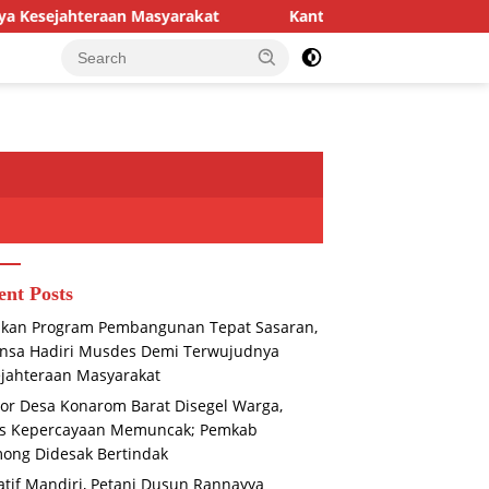
aan Masyarakat
Kantor Desa Konarom Barat Disegel Wa
ent Posts
ikan Program Pembangunan Tepat Sasaran,
nsa Hadiri Musdes Demi Terwujudnya
jahteraan Masyarakat
or Desa Konarom Barat Disegel Warga,
is Kepercayaan Memuncak; Pemkab
ong Didesak Bertindak
iatif Mandiri, Petani Dusun Rannayya