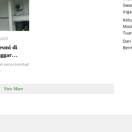
Swad
Irig
Ketu
Mask
Tua
 2025
Dari
esmi di
Bern
nggar
a
n serius kembali
i…
View More