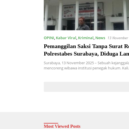
OPINI
,
Kabar Viral
,
Kriminal
,
News
13 November
Pemanggilan Saksi Tanpa Surat R
Polrestabes Surabaya, Diduga La
KUHAP dan Prinsip Hukum Acar
Surabaya, 13 November 2025 – Sebuah kejanggala
mencoreng wibawa institusi penegak hukum. Kal
Most Viewed Posts