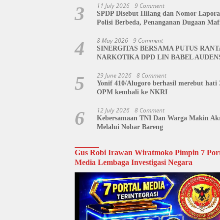
Siap Kawal Hingga Tingkat Pusat
11 July 2026
9 Comment
3
SPDP Disebut Hilang dan Nomor Lapor
Polisi Berbeda, Penanganan Dugaan Maf
Tanah di Polda Sulut Dipertanyakan
8 May 2026
9 Comment
4
SINERGITAS BERSAMA PUTUS RANT
NARKOTIKA DPD LIN BABEL AUDEN
BNN BANGKA BELITUNG
29 June 2026
8 Comment
5
Yonif 410/Alugoro berhasil merebut hati 
OPM kembali ke NKRI
12 July 2026
8 Comment
6
Kebersamaan TNI Dan Warga Makin Ak
Melalui Nobar Bareng
Gus Robi Irawan Wiratmoko Pimpin 7 Port
Media Lembaga Investigasi Negara