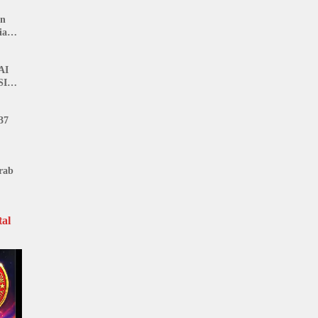
an
ia
AI
SI
37
rab
al