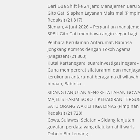
Dari Dua Shift ke 24 Jam: Manajemen Baru
Gito Gati Siapkan Layanan Maksimal
(Pimpi
Redaksi)
(21,817)
Sleman, 4 Juni 2026 – Pergantian manajeme
SPBU Gito Gati membawa angin segar bagi..
Pelihara Kerukunan Antarumat, Babinsa
Jongkang Komsos dengan Tokoh Agama
(Magazen)
(21,803)
Kutai Kartanegara, suarainvestigasinegara–
Guna mempererat silaturahmi dan menjag
kerukunan antarumat beragama di wilayah
binaan, Babinsa...
SIDANG LANJUTAN SENGKETA LAHAN GOWA
MAJELIS HAKIM SOROTI KEHADIRAN TERGUG
SATU ORANG WAKILI TIGA DINAS
(Pimpinan
Redaksi)
(21,728)
Gowa, Sulawesi Selatan – Sidang lanjutan
gugatan perdata yang diajukan ahli waris
Dobolo Bin Lemang...