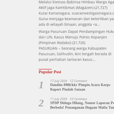
Melalui Komsos Babinsa Himbau Warga Aga
Aktif Jaga Kamtibmas
(Magazen)
(21,727)
Kutai Kartanegara. suarainvestigasinegara.
Guna menjaga keamanan dan ketertiban ya
ada di wilayah binaan, anggota <a...
Warga Pasuruan Dapat Pendampingan Hu
dari LIN, Kasus Menuju Polres Kepanjen
(Pimpinan Redaksi)
(21,726)
PASURUAN – Seorang warga Kabupaten
Pasuruan, Salihudin, kini tengah berada di
pusat perhatian lantaran kasus...
Popular Post
17 July 2026
12 Comment
1
Dandim 0906/kkr Pimpin Acara Korps
Raport Pindah Satuan
11 July 2026
10 Comment
2
SPDP Diduga Hilang, Nomor Laporan Pol
Berbeda! Penanganan Dugaan Mafia Ta
di Polda Sulut Disorot, Jackson Sambow