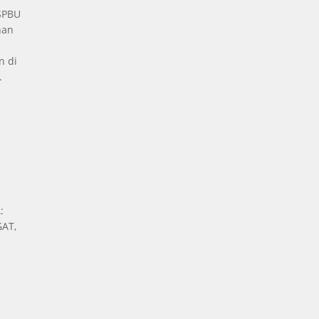
 SPBU
nan
n di
.
a
:
AT,