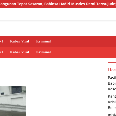
 Sasaran, Babinsa Hadiri Musdes Demi Terwujudnya Kesejahter
NI
Kabar Viral
Kriminal
NI
Kabar Viral
Kriminal
Rec
Past
Babi
Kese
Kant
Kris
Bolm
Inis