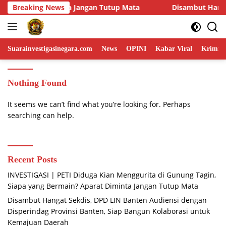
Skip
Breaking News
Disambut Hangat Sekdis, DPD LIN Banten Audiensi dengan 
to
content
Suarainvestigasinegara.com
News
OPINI
Kabar Viral
Krimina
Nothing Found
It seems we can’t find what you’re looking for. Perhaps
searching can help.
Recent Posts
INVESTIGASI | PETI Diduga Kian Menggurita di Gunung Tagin,
Siapa yang Bermain? Aparat Diminta Jangan Tutup Mata
Disambut Hangat Sekdis, DPD LIN Banten Audiensi dengan
Disperindag Provinsi Banten, Siap Bangun Kolaborasi untuk
Kemajuan Daerah