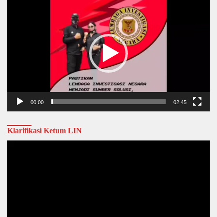
Player
00:00
02:45
Klarifikasi Ketum LIN
Video
Player