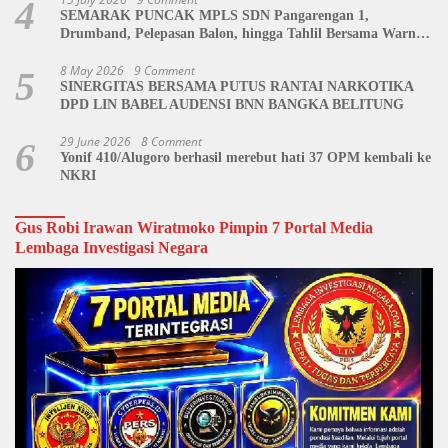
4
SEMARAK PUNCAK MPLS SDN Pangarengan 1,
Drumband, Pelepasan Balon, hingga Tahlil Bersama Warnai
Penutupan Kegiatan
8 May 2026
9 Comment
5
SINERGITAS BERSAMA PUTUS RANTAI NARKOTIKA
DPD LIN BABEL AUDENSI BNN BANGKA BELITUNG
29 June 2026
8 Comment
6
Yonif 410/Alugoro berhasil merebut hati 37 OPM kembali ke
NKRI
Gus Robi Irawan Wiratmoko Pimpin 7 Portal Media
Lembaga Investigasi Negara
Video
Player