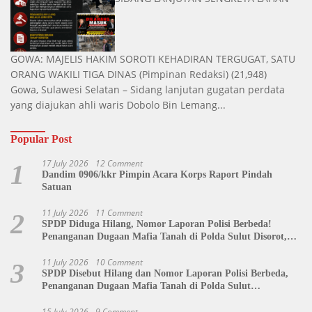
GOWA: MAJELIS HAKIM SOROTI KEHADIRAN TERGUGAT, SATU
ORANG WAKILI TIGA DINAS
(Pimpinan Redaksi)
(21,948)
Gowa, Sulawesi Selatan – Sidang lanjutan gugatan perdata
yang diajukan ahli waris Dobolo Bin Lemang...
Popular Post
17 July 2026
12 Comment
1
Dandim 0906/kkr Pimpin Acara Korps Raport Pindah
Satuan
11 July 2026
11 Comment
2
SPDP Diduga Hilang, Nomor Laporan Polisi Berbeda!
Penanganan Dugaan Mafia Tanah di Polda Sulut Disorot,
Jackson Sambow: LIN Siap Kawal Hingga Tingkat Pusat
11 July 2026
10 Comment
3
SPDP Disebut Hilang dan Nomor Laporan Polisi Berbeda,
Penanganan Dugaan Mafia Tanah di Polda Sulut
Dipertanyakan
15 July 2026
9 Comment