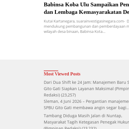
Babinsa Koba Ulu Sampaikan Pe
dan Lembaga Kemasyarakatan De
Memiliki Peran Strategis
Kutai Kartanegara, suarainvestigasinegara.com- 
mendukung pembangunan dan pemberdayaan ma
wilayah desa binaan, Babinsa Kota…
Most Viewed Posts
Dari Dua Shift ke 24 Jam: Manajemen Baru
Gito Gati Siapkan Layanan Maksimal
(Pimpi
Redaksi)
(23,257)
Sleman, 4 Juni 2026 – Pergantian manajeme
SPBU Gito Gati membawa angin segar bagi..
Tambang Diduga Masih Jalan di Nuntap,
Masyarakat Tagih Ketegasan Penegak Huk
(Pimpinan Redaksi)
(23,232)