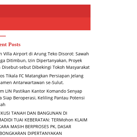
ent Posts
n Villa Airport di Arung Teko Disorot: Sawah
ga Ditimbun, Izin Dipertanyakan, Proyek
n Disebut-sebut Dibekingi Tokoh Masyarakat
os Tikala FC Matangkan Persiapan Jelang
amen Antarwartawan se-Sulut.
unggalan TNI dan Rakyat,
Mediasi Gagal Total, Kasus
M
m LIN Pastikan Kantor Komando Senyap
sa Bersama Warga
Dugaan Penggelapan Honda HR-
T
 Siap Beroperasi, Keliling Pantau Potensi
hkan Parit Secara Gotong
V Rp130 Juta yang Libatkan ASN
Di
ng
Basel Terus Bergulir
rah
EKUSI TANAH DAN BANGUNAN DI
MADIDI TUAI KEBERATAN: TERMohon KLAIM
KARA MASIH BERPROSES PK, DASAR
BONGKARAN DIPERTANYAKAN