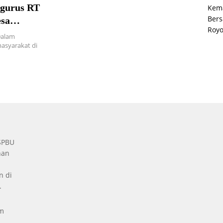
ngurus RT
Kema
Bers
sa
Roy
Dalam
syarakat di
 SPBU
nan
n di
.
um