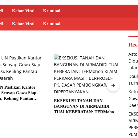
NI
Kabar Viral
Kriminal
NI
Kabar Viral
Kriminal
Rec
Asto
Didu
Jala
Doul
Turn
N Pastikan Kantor
Keman
Ketu
Senyap Gowa Siap
Babin
Gowa
i, Keliling Pantau
Bersi
EKSEKUSI TANAH DAN
aerah
Royo
Dae
BANGUNAN DI AIRMADIDI
TUAI KEBERATAN: TERMohon
EKS
KLAIM PERKARA MASIH
AIR
BERPROSES PK, DASAR
PER
PEMBONGKARAN
PEM
DIPERTANYAKAN