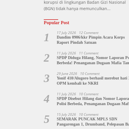
korupsi di lingkungan Badan Gizi Nasional
(BGN) tidak hanya memunculkan...
Popular Post
17 July 2026
12 Comment
1
Dandim 0906/kkr Pimpin Acara Korps
Raport Pindah Satuan
11 July 2026
11 Comment
2
SPDP Diduga Hilang, Nomor Laporan Pol
Berbeda! Penanganan Dugaan Mafia Ta
di Polda Sulut Disorot, Jackson Sambow
Siap Kawal Hingga Tingkat Pusat
29 June 2026
10 Comment
3
Yonif 410/Alugoro berhasil merebut hati 
OPM kembali ke NKRI
11 July 2026
10 Comment
4
SPDP Disebut Hilang dan Nomor Lapor
Polisi Berbeda, Penanganan Dugaan Maf
Tanah di Polda Sulut Dipertanyakan
15 July 2026
10 Comment
5
SEMARAK PUNCAK MPLS SDN
Pangarengan 1, Drumband, Pelepasan Ba