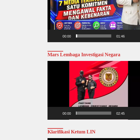
00:00
01:46
Mars Lembaga Investigasi Negara
Video
Player
00:00
02:45
Klarifikasi Ketum LIN