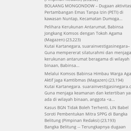
BOLAANG MONGONDOW – Dugaan aktivita
Pertambangan Emas Tanpa Izin (PETI) di
kawasan Nuntap, Kecamatan Dumoga...
Pelihara Kerukunan Antarumat, Babinsa
Jongkang Komsos dengan Tokoh Agama
(Magazen)
(23,223)
Kutai Kartanegara, suarainvestigasinegara–
Guna mempererat silaturahmi dan menjag
kerukunan antarumat beragama di wilayah
binaan, Babinsa...
Melalui Komsos Babinsa Himbau Warga Aga
Aktif Jaga Kamtibmas
(Magazen)
(23,194)
Kutai Kartanegara. suarainvestigasinegara.
Guna menjaga keamanan dan ketertiban ya
ada di wilayah binaan, anggota <a...
Kasus BGN Tidak Boleh Terhenti, LIN Babel
Soroti Pembentukan Mitra SPPG di Bangka
Belitung
(Pimpinan Redaksi)
(23,193)
Bangka Belitung -- Terungkapnya dugaan