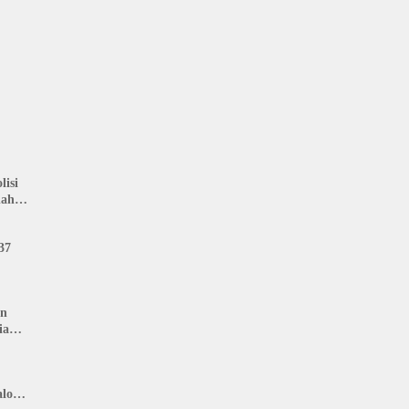
isi
nah
: LIN
37
an
ia
lon,