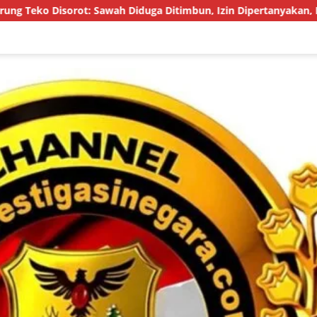
 Sawah Diduga Ditimbun, Izin Dipertanyakan, Proyek Jalan Diseb