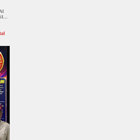
n
AI
SI
al