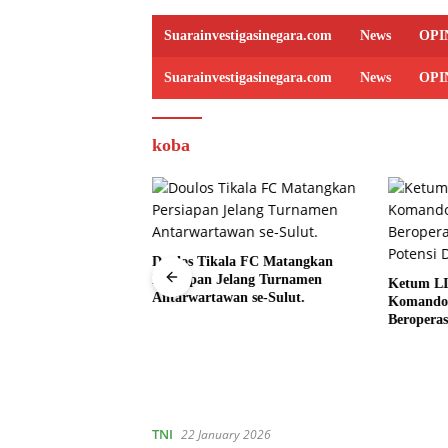
Suarainvestigasinegara.com
News
OPI
Suarainvestigasinegara.com
News
OPI
koba
Doulos Tikala FC Matangkan
Persiapan Jelang Turnamen
Ketum LI
Antarwartawan se-Sulut.
Komando 
irport di Arung Teko
Beroperas
ah Diduga Ditimbun,
Potensi D
yakan, Proyek Jalan
t Dibekingi Tokoh
TNI
22 January 2026