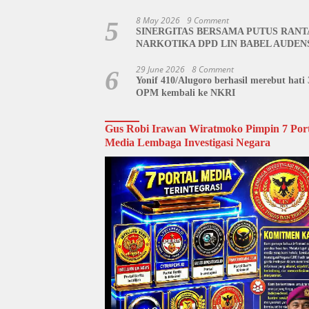
hingga Tahlil Bersama Warnai Penutupa
Kegiatan
8 May 2026
9 Comment
5
SINERGITAS BERSAMA PUTUS RANT
NARKOTIKA DPD LIN BABEL AUDEN
BNN BANGKA BELITUNG
29 June 2026
8 Comment
6
Yonif 410/Alugoro berhasil merebut hati 
OPM kembali ke NKRI
Gus Robi Irawan Wiratmoko Pimpin 7 Port
Media Lembaga Investigasi Negara
Video
Player