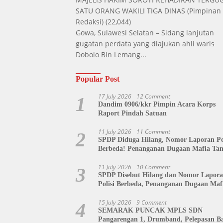
SATU ORANG WAKILI TIGA DINAS
(Pimpinan
Redaksi)
(22,044)
Gowa, Sulawesi Selatan – Sidang lanjutan
gugatan perdata yang diajukan ahli waris
Dobolo Bin Lemang...
Popular Post
17 July 2026
12 Comment
1
Dandim 0906/kkr Pimpin Acara Korps
Raport Pindah Satuan
11 July 2026
11 Comment
2
SPDP Diduga Hilang, Nomor Laporan Pol
Berbeda! Penanganan Dugaan Mafia Ta
di Polda Sulut Disorot, Jackson Sambow
Siap Kawal Hingga Tingkat Pusat
11 July 2026
10 Comment
3
SPDP Disebut Hilang dan Nomor Lapor
Polisi Berbeda, Penanganan Dugaan Maf
Tanah di Polda Sulut Dipertanyakan
15 July 2026
9 Comment
4
SEMARAK PUNCAK MPLS SDN
Pangarengan 1, Drumband, Pelepasan Ba