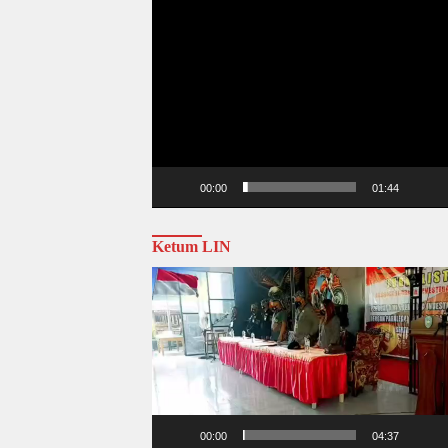
00:00
01:44
Ketum LIN
Video
Player
00:00
04:37