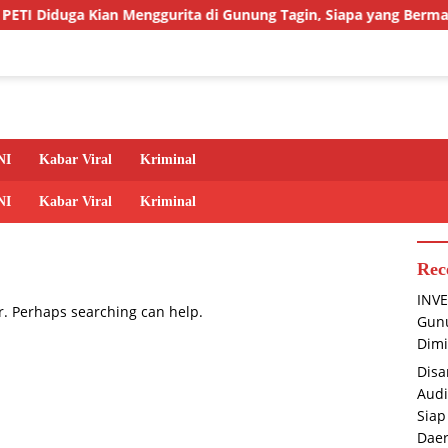
Kian Menggurita di Gunung Tagin, Siapa yang Bermain? Aparat D
NI
Kabar Viral
Kriminal
NI
Kabar Viral
Kriminal
Rec
INVE
or. Perhaps searching can help.
Gunu
Dimi
Disa
Audi
Siap
Dae