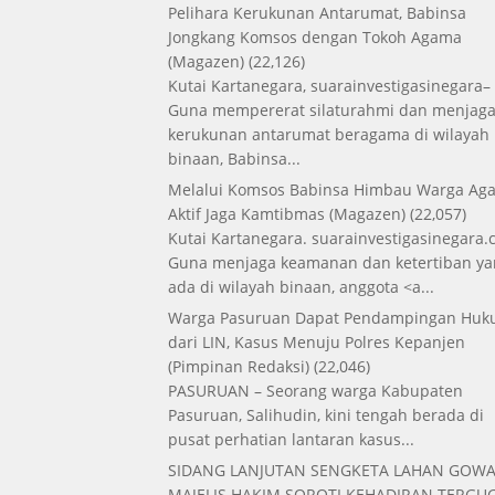
Pelihara Kerukunan Antarumat, Babinsa
Jongkang Komsos dengan Tokoh Agama
(Magazen)
(22,126)
Kutai Kartanegara, suarainvestigasinegara–
Guna mempererat silaturahmi dan menjag
kerukunan antarumat beragama di wilayah
binaan, Babinsa...
Melalui Komsos Babinsa Himbau Warga Aga
Aktif Jaga Kamtibmas
(Magazen)
(22,057)
Kutai Kartanegara. suarainvestigasinegara.
Guna menjaga keamanan dan ketertiban ya
ada di wilayah binaan, anggota <a...
Warga Pasuruan Dapat Pendampingan Hu
dari LIN, Kasus Menuju Polres Kepanjen
(Pimpinan Redaksi)
(22,046)
PASURUAN – Seorang warga Kabupaten
Pasuruan, Salihudin, kini tengah berada di
pusat perhatian lantaran kasus...
SIDANG LANJUTAN SENGKETA LAHAN GOWA
MAJELIS HAKIM SOROTI KEHADIRAN TERGUG