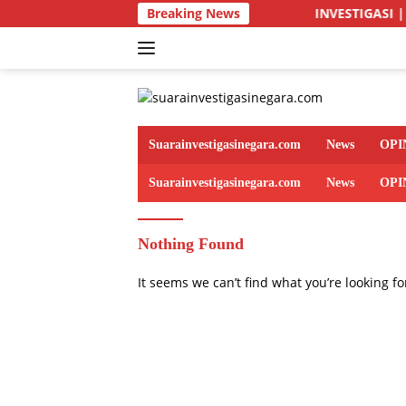
Skip
Breaking News
INVESTIGASI | PETI Diduga 
to
content
Suarainvestigasinegara.com
News
OPI
Suarainvestigasinegara.com
News
OPI
Nothing Found
It seems we can’t find what you’re looking f