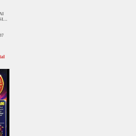
n
AI
SI
37
al