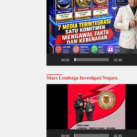
00:00
01:46
Mars Lembaga Investigasi Negara
Video
Player
00:00
02:45