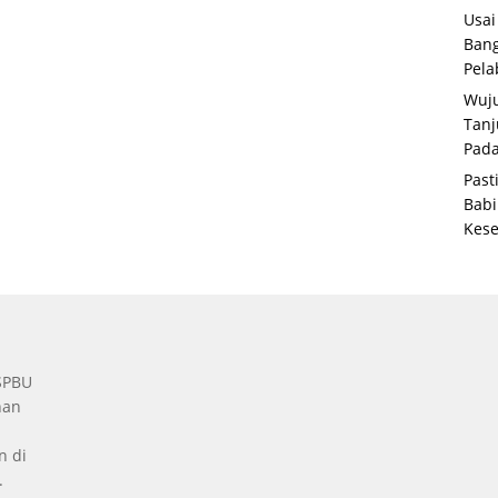
Usai
Bang
Pela
Wuju
Tanj
Pada
Past
Babi
Kese
 SPBU
nan
n di
.