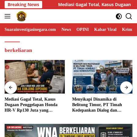
Skip
gal Total, Kasus Dugaan Penggelapan Honda HR-V Rp130 Juta yang
Breaking News
to
content
Suarainvestigasinegara.com
News
OPINI
Kabar Viral
Krimina
berkeliaran
Menyikapi Dinamika di
Humas DPP LIN Desak Kapolri
Belitung Timur, PT Timah
dan Panglima TNI Turun
Kedepankan Dialog dan
Langsung Usut Dugaan
Kondusifitas
Penyelundupan Kosmetik Ilegal
Asal Filipina