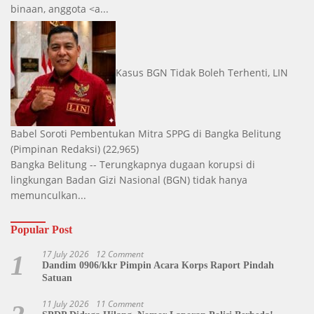
binaan, anggota <a...
Kasus BGN Tidak Boleh Terhenti, LIN
Babel Soroti Pembentukan Mitra SPPG di Bangka Belitung
(Pimpinan Redaksi)
(22,965)
Bangka Belitung -- Terungkapnya dugaan korupsi di
lingkungan Badan Gizi Nasional (BGN) tidak hanya
memunculkan...
Popular Post
17 July 2026
12 Comment
1
Dandim 0906/kkr Pimpin Acara Korps Raport Pindah
Satuan
11 July 2026
11 Comment