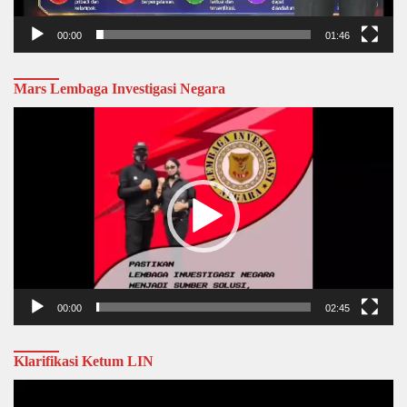
00:00
01:46
Mars Lembaga Investigasi Negara
Video
Player
00:00
02:45
Klarifikasi Ketum LIN
Video