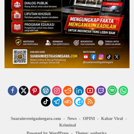
Suarainvestigasinegara.com
News
OPINI
Kabar Viral
Kriminal
Powered by WordPress
-
Theme: wpberita.