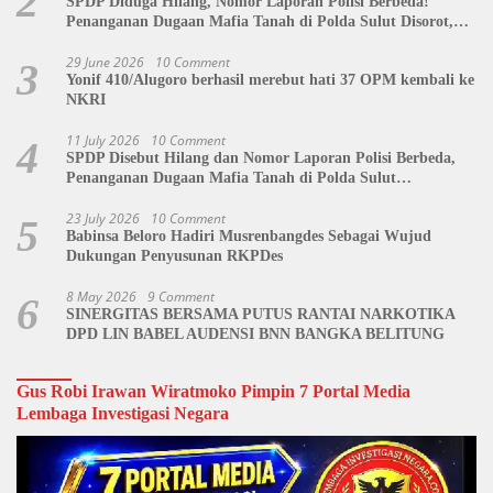
2
SPDP Diduga Hilang, Nomor Laporan Polisi Berbeda!
Penanganan Dugaan Mafia Tanah di Polda Sulut Disorot,
Jackson Sambow: LIN Siap Kawal Hingga Tingkat Pusat
29 June 2026
10 Comment
3
Yonif 410/Alugoro berhasil merebut hati 37 OPM kembali ke
NKRI
11 July 2026
10 Comment
4
SPDP Disebut Hilang dan Nomor Laporan Polisi Berbeda,
Penanganan Dugaan Mafia Tanah di Polda Sulut
Dipertanyakan
23 July 2026
10 Comment
5
Babinsa Beloro Hadiri Musrenbangdes Sebagai Wujud
Dukungan Penyusunan RKPDes
8 May 2026
9 Comment
6
SINERGITAS BERSAMA PUTUS RANTAI NARKOTIKA
DPD LIN BABEL AUDENSI BNN BANGKA BELITUNG
Gus Robi Irawan Wiratmoko Pimpin 7 Portal Media
Lembaga Investigasi Negara
Video
Player