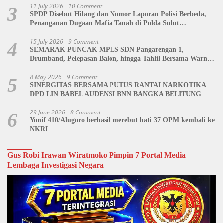
11 July 2026
10 Comment
3
SPDP Disebut Hilang dan Nomor Laporan Polisi Berbeda,
Penanganan Dugaan Mafia Tanah di Polda Sulut
Dipertanyakan
15 July 2026
9 Comment
4
SEMARAK PUNCAK MPLS SDN Pangarengan 1,
Drumband, Pelepasan Balon, hingga Tahlil Bersama Warnai
Penutupan Kegiatan
8 May 2026
9 Comment
5
SINERGITAS BERSAMA PUTUS RANTAI NARKOTIKA
DPD LIN BABEL AUDENSI BNN BANGKA BELITUNG
29 June 2026
8 Comment
6
Yonif 410/Alugoro berhasil merebut hati 37 OPM kembali ke
NKRI
Gus Robi Irawan Wiratmoko Pimpin 7 Portal Media
Lembaga Investigasi Negara
Video
Player