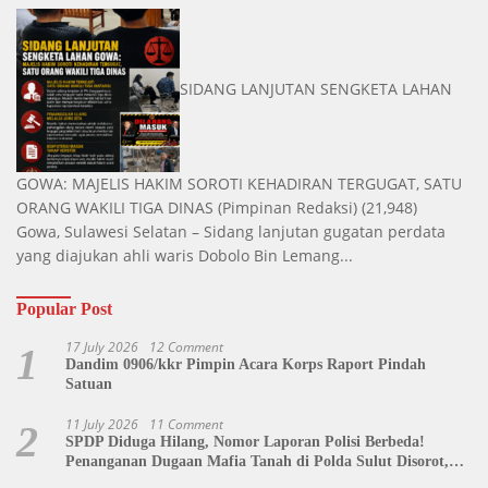
SIDANG LANJUTAN SENGKETA LAHAN
GOWA: MAJELIS HAKIM SOROTI KEHADIRAN TERGUGAT, SATU
ORANG WAKILI TIGA DINAS
(Pimpinan Redaksi)
(21,948)
Gowa, Sulawesi Selatan – Sidang lanjutan gugatan perdata
yang diajukan ahli waris Dobolo Bin Lemang...
Popular Post
17 July 2026
12 Comment
1
Dandim 0906/kkr Pimpin Acara Korps Raport Pindah
Satuan
11 July 2026
11 Comment
2
SPDP Diduga Hilang, Nomor Laporan Polisi Berbeda!
Penanganan Dugaan Mafia Tanah di Polda Sulut Disorot,
Jackson Sambow: LIN Siap Kawal Hingga Tingkat Pusat