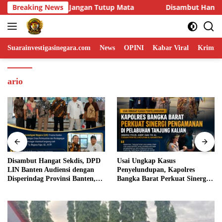
Skip
Disambut Hangat Sekdis, DPD LIN Banten Audiensi dengan Di
Breaking News
to
content
Suarainvestigasinegara.com
News
OPINI
Kabar Viral
Krimina
ario
Disambut Hangat Sekdis, DPD
Usai Ungkap Kasus
LIN Banten Audiensi dengan
Penyelundupan, Kapolres
Disperindag Provinsi Banten,
Bangka Barat Perkuat Sinergi
Siap Bangun Kolaborasi untuk
Pengamanan di Pelabuhan
Kemajuan Daerah
Tanjung Kalian