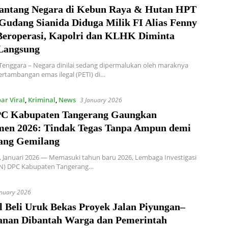
antang Negara di Kebun Raya & Hutan HPT
 Gudang Sianida Diduga Milik FI Alias Fenny
Beroperasi, Kapolri dan KLHK Diminta
Langsung
enggara – Negara dinilai sedang dipermalukan oleh maraknya
pertambangan emas ilegal (PETI) di…
ar Viral
,
Kriminal
,
News
3 January 2026
C Kabupaten Tangerang Gaungkan
en 2026: Tindak Tegas Tanpa Ampun demi
ang Gemilang
 Januari 2026 — Memasuki tahun baru 2026, Lembaga Investigasi
IN) DPC Kabupaten Tangerang…
anuary 2026
l Beli Uruk Bekas Proyek Jalan Piyungan–
nan Dibantah Warga dan Pemerintah