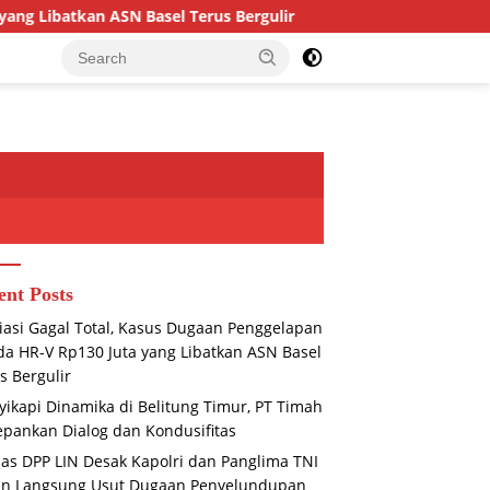
ASN Basel Terus Bergulir
Menyikapi Dinamika di Belitu
ent Posts
asi Gagal Total, Kasus Dugaan Penggelapan
a HR-V Rp130 Juta yang Libatkan ASN Basel
s Bergulir
ikapi Dinamika di Belitung Timur, PT Timah
pankan Dialog dan Kondusifitas
s DPP LIN Desak Kapolri dan Panglima TNI
un Langsung Usut Dugaan Penyelundupan