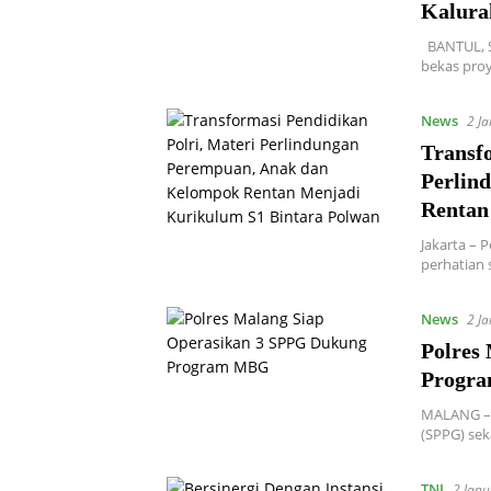
Kalura
BANTUL, Su
bekas proy
News
2 J
Transfo
Perlin
Rentan
Jakarta – 
perhatian 
News
2 J
Polres
Progr
MALANG – 
(SPPG) sek
TNI
2 Jan