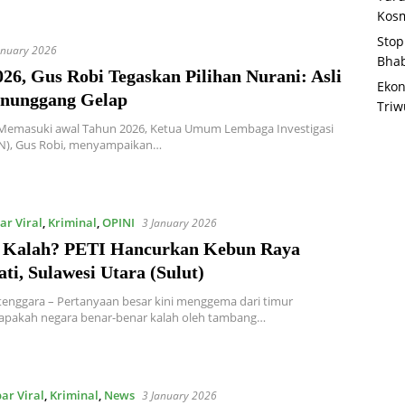
Kosm
Stop
anuary 2026
Bha
26, Gus Robi Tegaskan Pilihan Nurani: Asli
Ekon
enunggang Gelap
Triw
 Memasuki awal Tahun 2026, Ketua Umum Lembaga Investigasi
IN), Gus Robi, menyampaikan…
ar Viral
,
Kriminal
,
OPINI
3 January 2026
 Kalah? PETI Hancurkan Kebun Raya
i, Sulawesi Utara (Sulut)
enggara – Pertanyaan besar kini menggema dari timur
,apakah negara benar-benar kalah oleh tambang…
ar Viral
,
Kriminal
,
News
3 January 2026