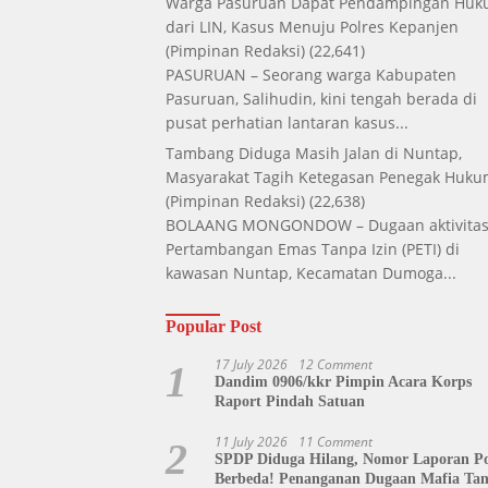
Warga Pasuruan Dapat Pendampingan Hu
dari LIN, Kasus Menuju Polres Kepanjen
(Pimpinan Redaksi)
(22,641)
PASURUAN – Seorang warga Kabupaten
Pasuruan, Salihudin, kini tengah berada di
pusat perhatian lantaran kasus...
Tambang Diduga Masih Jalan di Nuntap,
Masyarakat Tagih Ketegasan Penegak Huk
(Pimpinan Redaksi)
(22,638)
BOLAANG MONGONDOW – Dugaan aktivita
Pertambangan Emas Tanpa Izin (PETI) di
kawasan Nuntap, Kecamatan Dumoga...
Popular Post
17 July 2026
12 Comment
1
Dandim 0906/kkr Pimpin Acara Korps
Raport Pindah Satuan
11 July 2026
11 Comment
2
SPDP Diduga Hilang, Nomor Laporan Pol
Berbeda! Penanganan Dugaan Mafia Ta