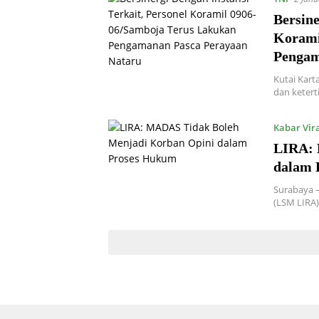
Bersine
Korami
Pengam
Kutai Kart
dan ketert
Kabar Vir
LIRA: 
dalam 
Surabaya 
(LSM LIRA