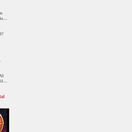
: LIN
an
ia
37
AI
SI
al