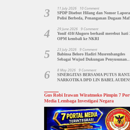
di Polda Sulut Disorot, Jackson Sambow
Siap Kawal Hingga Tingkat Pusat
11 July 2026
10 Comment
3
SPDP Disebut Hilang dan Nomor Lapor
Polisi Berbeda, Penanganan Dugaan Maf
Tanah di Polda Sulut Dipertanyakan
29 June 2026
9 Comment
4
Yonif 410/Alugoro berhasil merebut hati 
OPM kembali ke NKRI
23 July 2026
9 Comment
5
Babinsa Beloro Hadiri Musrenbangdes
Sebagai Wujud Dukungan Penyusunan
RKPDes
8 May 2026
9 Comment
6
SINERGITAS BERSAMA PUTUS RANT
NARKOTIKA DPD LIN BABEL AUDEN
BNN BANGKA BELITUNG
Gus Robi Irawan Wiratmoko Pimpin 7 Port
Media Lembaga Investigasi Negara
Video
Player