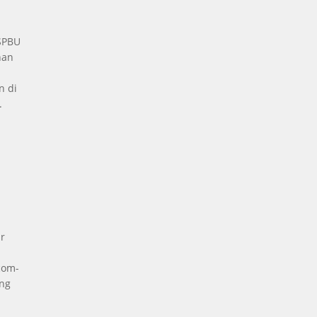
 SPBU
nan
n di
.
a
r
com-
ng