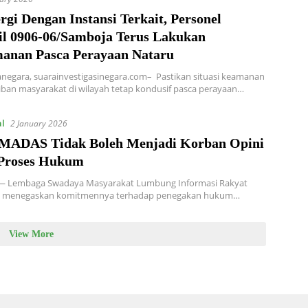
rgi Dengan Instansi Terkait, Personel
l 0906-06/Samboja Terus Lakukan
anan Pasca Perayaan Nataru
anegara, suarainvestigasinegara.com– Pastikan situasi keamanan
iban masyarakat di wilayah tetap kondusif pasca perayaan…
al
2 January 2026
MADAS Tidak Boleh Menjadi Korban Opini
Proses Hukum
— Lembaga Swadaya Masyarakat Lumbung Informasi Rakyat
) menegaskan komitmennya terhadap penegakan hukum…
View More