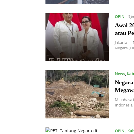
OPINI
3 J
Awal 20
atau P
Jakarta —
Negara (L
News
,
Kab
Negara
Megawat
Minahasa t
Indonesia
OPINI
,
Kab