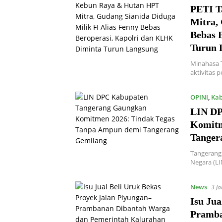
PETI T
Mitra,
Bebas 
Turun 
Minahasa T
aktivitas 
OPINI
,
Kab
LIN DP
Komitm
Tanger
Tangerang,
Negara (L
News
3 J
Isu Jua
Pramba