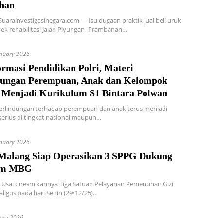
han
arainvestigasinegara.com — Isu dugaan praktik jual beli uruk
ek rehabilitasi Jalan Piyungan–Prambanan…
anuary 2026
rmasi Pendidikan Polri, Materi
dungan Perempuan, Anak dan Kelompok
 Menjadi Kurikulum S1 Bintara Polwan
Perlindungan terhadap perempuan dan anak terus menjadi
serius di tingkat nasional maupun…
anuary 2026
 Malang Siap Operasikan 3 SPPG Dukung
am MBG
Usai diresmikannya Tiga Satuan Pelayanan Pemenuhan Gizi
aligus pada hari Senin (29/12/25)…
uary 2026