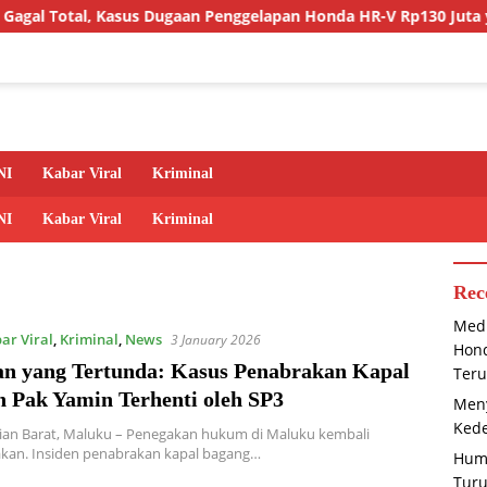
 Kasus Dugaan Penggelapan Honda HR-V Rp130 Juta yang Libatkan 
NI
Kabar Viral
Kriminal
NI
Kabar Viral
Kriminal
Rec
Medi
ar Viral
,
Kriminal
,
News
3 January 2026
Hond
an yang Tertunda: Kasus Penabrakan Kapal
Teru
n Pak Yamin Terhenti oleh SP3
Meny
Kede
ian Barat, Maluku – Penegakan hukum di Maluku kembali
akan. Insiden penabrakan kapal bagang…
Huma
Tur