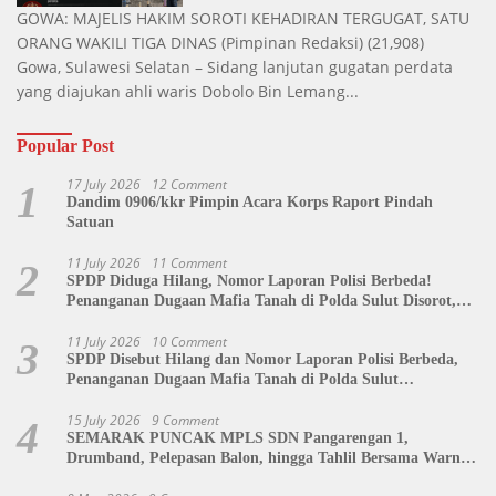
GOWA: MAJELIS HAKIM SOROTI KEHADIRAN TERGUGAT, SATU
ORANG WAKILI TIGA DINAS
(Pimpinan Redaksi)
(21,908)
Gowa, Sulawesi Selatan – Sidang lanjutan gugatan perdata
yang diajukan ahli waris Dobolo Bin Lemang...
Popular Post
17 July 2026
12 Comment
1
Dandim 0906/kkr Pimpin Acara Korps Raport Pindah
Satuan
11 July 2026
11 Comment
2
SPDP Diduga Hilang, Nomor Laporan Polisi Berbeda!
Penanganan Dugaan Mafia Tanah di Polda Sulut Disorot,
Jackson Sambow: LIN Siap Kawal Hingga Tingkat Pusat
11 July 2026
10 Comment
3
SPDP Disebut Hilang dan Nomor Laporan Polisi Berbeda,
Penanganan Dugaan Mafia Tanah di Polda Sulut
Dipertanyakan
15 July 2026
9 Comment
4
SEMARAK PUNCAK MPLS SDN Pangarengan 1,
Drumband, Pelepasan Balon, hingga Tahlil Bersama Warnai
Penutupan Kegiatan