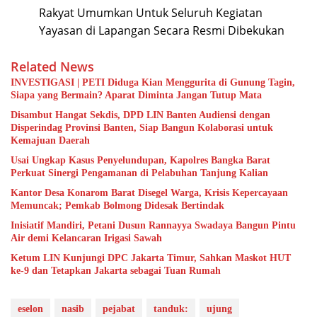
Rakyat Umumkan Untuk Seluruh Kegiatan
Yayasan di Lapangan Secara Resmi Dibekukan
Related News
INVESTIGASI | PETI Diduga Kian Menggurita di Gunung Tagin,
Siapa yang Bermain? Aparat Diminta Jangan Tutup Mata
Disambut Hangat Sekdis, DPD LIN Banten Audiensi dengan
Disperindag Provinsi Banten, Siap Bangun Kolaborasi untuk
Kemajuan Daerah
Usai Ungkap Kasus Penyelundupan, Kapolres Bangka Barat
Perkuat Sinergi Pengamanan di Pelabuhan Tanjung Kalian
Kantor Desa Konarom Barat Disegel Warga, Krisis Kepercayaan
Memuncak; Pemkab Bolmong Didesak Bertindak
Inisiatif Mandiri, Petani Dusun Rannayya Swadaya Bangun Pintu
Air demi Kelancaran Irigasi Sawah
Ketum LIN Kunjungi DPC Jakarta Timur, Sahkan Maskot HUT
ke-9 dan Tetapkan Jakarta sebagai Tuan Rumah
eselon
nasib
pejabat
tanduk:
ujung