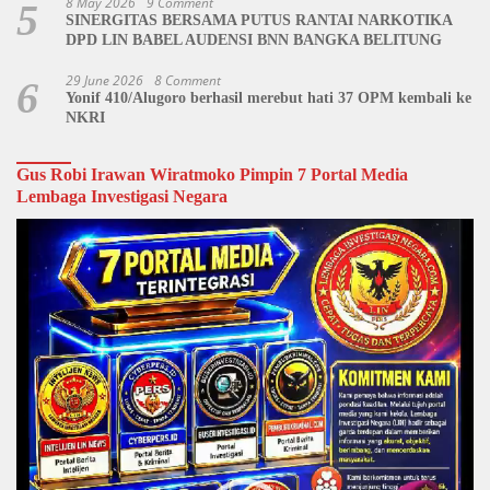
8 May 2026
9 Comment
5
SINERGITAS BERSAMA PUTUS RANTAI NARKOTIKA
DPD LIN BABEL AUDENSI BNN BANGKA BELITUNG
29 June 2026
8 Comment
6
Yonif 410/Alugoro berhasil merebut hati 37 OPM kembali ke
NKRI
Gus Robi Irawan Wiratmoko Pimpin 7 Portal Media
Lembaga Investigasi Negara
Video
Player