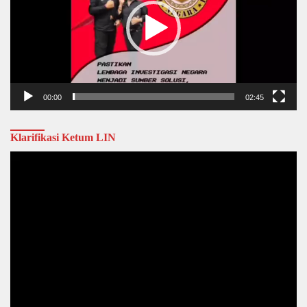
00:00
02:45
Klarifikasi Ketum LIN
Video
Player