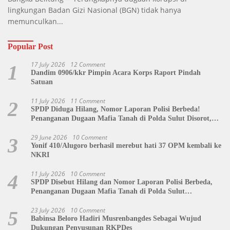
lingkungan Badan Gizi Nasional (BGN) tidak hanya
memunculkan...
Popular Post
17 July 2026
12 Comment
1
Dandim 0906/kkr Pimpin Acara Korps Raport Pindah
Satuan
11 July 2026
11 Comment
2
SPDP Diduga Hilang, Nomor Laporan Polisi Berbeda!
Penanganan Dugaan Mafia Tanah di Polda Sulut Disorot,
Jackson Sambow: LIN Siap Kawal Hingga Tingkat Pusat
29 June 2026
10 Comment
3
Yonif 410/Alugoro berhasil merebut hati 37 OPM kembali ke
NKRI
11 July 2026
10 Comment
4
SPDP Disebut Hilang dan Nomor Laporan Polisi Berbeda,
Penanganan Dugaan Mafia Tanah di Polda Sulut
Dipertanyakan
23 July 2026
10 Comment
5
Babinsa Beloro Hadiri Musrenbangdes Sebagai Wujud
Dukungan Penyusunan RKPDes