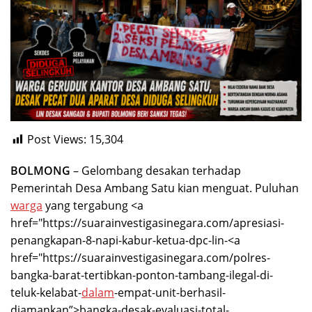
Post Views:
15,304
BOLMONG
– Gelombang desakan terhadap
Pemerintah Desa Ambang Satu kian menguat. Puluhan
warga
yang tergabung <a
href="https://suarainvestigasinegara.com/apresiasi-
penangkapan-8-napi-kabur-ketua-dpc-lin-<a
href="https://suarainvestigasinegara.com/polres-
bangka-barat-tertibkan-ponton-tambang-ilegal-di-
teluk-kelabat-
dalam
-empat-unit-berhasil-
diamankan”>bangka-desak-evaluasi-total-