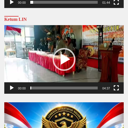
00:00
01:44
Ketum LIN
Video
Player
00:00
04:37