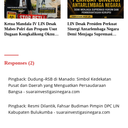
Ketua Mandala IV LIN Desak
LIN Desak Presiden Perkuat
Mabes Polri dan Propam Usut
Sinergi Antarlembaga Negara
Dugaan Kongkalikong Oknum
Demi Menjaga Supremasi
APH dengan Bos PETI di Bolsel
Hukum dan Pemberantasan
dan Boltim
Korupsi
Responses (2)
Pingback:
Dudung–RSB di Manado: Simbol Kedekatan
Pusat dan Daerah yang Menguatkan Persaudaraan
Bangsa - suarainvestigasinegara.com
Pingback:
Resmi Dilantik, Fahsar Budiman Pimpin DPC LIN
Kabupaten Bulukumba - suarainvestigasinegara.com