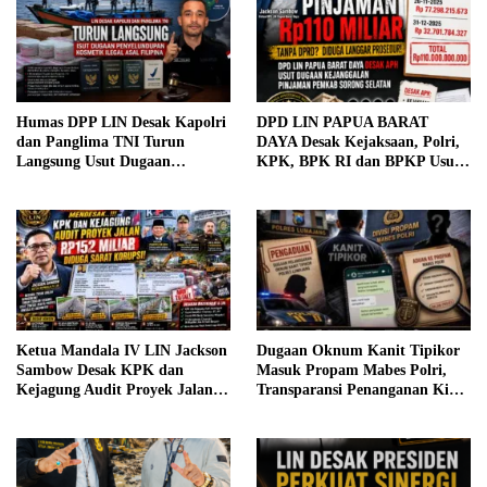
Humas DPP LIN Desak Kapolri
DPD LIN PAPUA BARAT
dan Panglima TNI Turun
DAYA Desak Kejaksaan, Polri,
Langsung Usut Dugaan
KPK, BPK RI dan BPKP Usut
Penyelundupan Kosmetik Ilegal
Dugaan Kejanggalan Pinjaman
Asal Filipina
Rp110 Miliar Pemkab Sorong
Selatan; Dugaan Libatkan
Empat Petinggi, APH Diminta
Bertindak Tegas.
Ketua Mandala IV LIN Jackson
Dugaan Oknum Kanit Tipikor
Sambow Desak KPK dan
Masuk Propam Mabes Polri,
Kejagung Audit Proyek Jalan
Transparansi Penanganan Kini
Rp152 Miliar, Kementerian PU
Dinantikan
Diminta Evaluasi Pejabat
Terkait Jika Terbukti Bersalah.