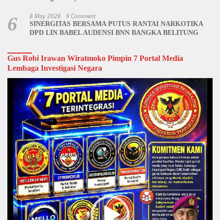
8 May 2026
9 Comment
6
SINERGITAS BERSAMA PUTUS RANTAI NARKOTIKA
DPD LIN BABEL AUDENSI BNN BANGKA BELITUNG
Gus Robi Irawan Wiratmoko Pimpin 7 Portal Media
Lembaga Investigasi Negara
Video
Player