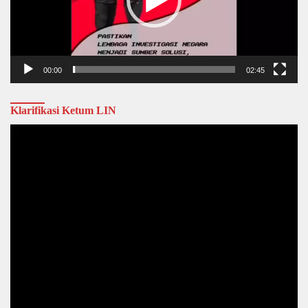
00:00
02:45
Klarifikasi Ketum LIN
Video
Player