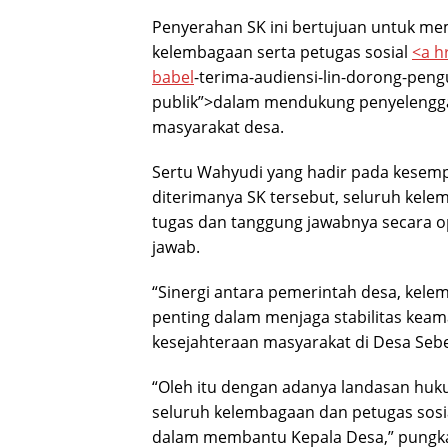
Penyerahan SK ini bertujuan untuk me
kelembagaan serta petugas sosial
<a h
babel
-terima-audiensi-lin-dorong-pen
publik”>dalam mendukung penyelengg
masyarakat desa.
Sertu Wahyudi yang hadir pada kese
diterimanya SK tersebut, seluruh kel
tugas dan tanggung jawabnya secara op
jawab.
“Sinergi antara pemerintah desa, kele
penting dalam menjaga stabilitas k
kesejahteraan masyarakat di Desa Sebe
“Oleh itu dengan adanya landasan huk
seluruh kelembagaan dan petugas sos
dalam membantu Kepala Desa,” pungka