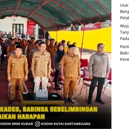
Usai
Bang
Pela
Wuju
Tanj
Pada
Past
Babi
Kese