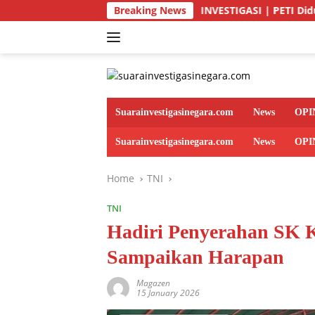
Skip
INVESTIGASI | PETI Diduga Kian Menggurita di 
Breaking News
to
content
Suarainvestigasinegara.com
News
OPI
Suarainvestigasinegara.com
News
OPI
Home
TNI
TNI
Hadiri Penyerahan SK K
Sampaikan Harapan
Magazen
15 January 2026