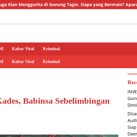
Gunung Tagin, Siapa yang Bermain? Aparat Diminta Jangan Tutup
NI
Kabar Viral
Kriminal
NI
Kabar Viral
Kriminal
Rec
INVE
Gunu
ades, Babinsa Sebelimbingan
Dimi
Disa
Audi
Siap
Dae