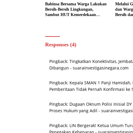
Babinsa Bersama Warga Lakukan
Melalui 
Bersih-Bersih Lingkungan,
dan Warg
Sambut HUT Kemerdekaan
Bersih da
dengan Semangat Nasionalisme
Responses (4)
Pingback:
Tingkatkan Konektivitas, Jembat
Dibangun - suarainvestigasinegara.com
Pingback:
Kepala SMAN 1 Panji Hamidah, 
Pemberitaan Tidak Pernah Konfirmasi ke 
Pingback:
Dugaan Oknum Polisi Inisial DY 
Proses Hukum yang Adil - suarainvestiga
Pingback:
LIN Bergerak! Ketua Umum Turu
Penegakan Kebenaran - suarainvestigasi