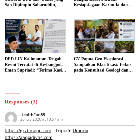
Sah Dipimpin Saharuddin,
Kesiapsiagaan Karhutla dan
Dugaan Pencatutan Nama
Minta Warga Segera Laporkan
Lembaga Akan Ditempuh
Titik Api
Melalui Jalur Hukum
DPD LIN Kalimantan Tengah
CV Papua Geo Eksplorasi
Resmi Tercatat di Kesbangpol,
Sampaikan Klarifikasi: Fokus
Eman Supriadi: “Terima Kasih,
pada Konsultasi Geologi dan
Walaupun 1 Bulan 1 Minggu”
Pengembangan SDM Papua
Responses (3)
HealthFan55
26 July 2026 at 10:57 am
https://gzzbmepc.com
– Fupoife
Umoxix
https://aaqxidivhs.com