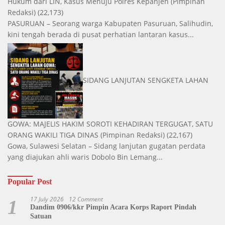
Hukum dari LIN, Kasus Menuju Polres Kepanjen
(Pimpinan
Redaksi)
(22,173)
PASURUAN – Seorang warga Kabupaten Pasuruan, Salihudin,
kini tengah berada di pusat perhatian lantaran kasus...
SIDANG LANJUTAN SENGKETA LAHAN
GOWA: MAJELIS HAKIM SOROTI KEHADIRAN TERGUGAT, SATU
ORANG WAKILI TIGA DINAS
(Pimpinan Redaksi)
(22,167)
Gowa, Sulawesi Selatan – Sidang lanjutan gugatan perdata
yang diajukan ahli waris Dobolo Bin Lemang...
Popular Post
17 July 2026
12 Comment
1
Dandim 0906/kkr Pimpin Acara Korps Raport Pindah
Satuan