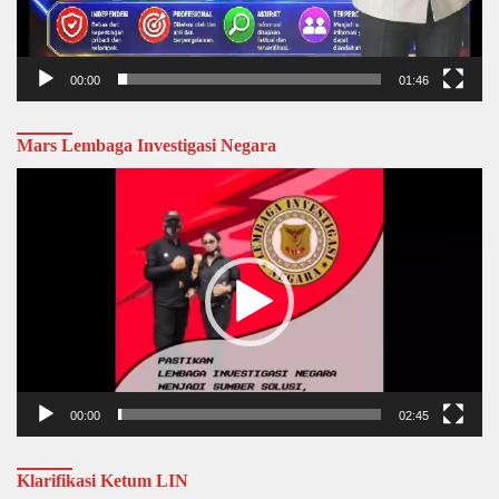
00:00
01:46
Mars Lembaga Investigasi Negara
Video
Player
00:00
02:45
Klarifikasi Ketum LIN