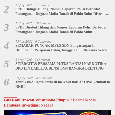
11 July 2026
11 Comment
2
SPDP Diduga Hilang, Nomor Laporan Polisi Berbeda!
Penanganan Dugaan Mafia Tanah di Polda Sulut Disorot,
Jackson Sambow: LIN Siap Kawal Hingga Tingkat Pusat
11 July 2026
10 Comment
3
SPDP Disebut Hilang dan Nomor Laporan Polisi Berbeda,
Penanganan Dugaan Mafia Tanah di Polda Sulut
Dipertanyakan
15 July 2026
9 Comment
4
SEMARAK PUNCAK MPLS SDN Pangarengan 1,
Drumband, Pelepasan Balon, hingga Tahlil Bersama Warnai
Penutupan Kegiatan
8 May 2026
9 Comment
5
SINERGITAS BERSAMA PUTUS RANTAI NARKOTIKA
DPD LIN BABEL AUDENSI BNN BANGKA BELITUNG
29 June 2026
8 Comment
6
Yonif 410/Alugoro berhasil merebut hati 37 OPM kembali ke
NKRI
Gus Robi Irawan Wiratmoko Pimpin 7 Portal Media
Lembaga Investigasi Negara
Video