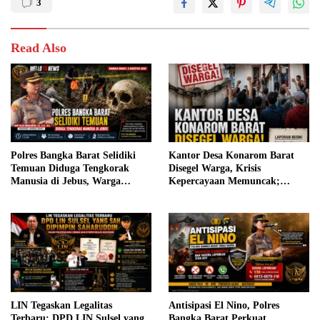
3
Read Also
Polres Bangka Barat Selidiki
Kantor Desa Konarom Barat
Temuan Diduga Tengkorak
Disegel Warga, Krisis
Manusia di Jebus, Warga
Kepercayaan Memuncak;
Diimbau Tidak Berspekulasi
Pemkab Bolmong Didesak
Bertindak
LIN Tegaskan Legalitas
Antisipasi El Nino, Polres
Terbaru: DPD LIN Sulsel yang
Bangka Barat Perkuat