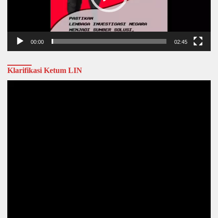
00:00
02:45
Klarifikasi Ketum LIN
Video
Player