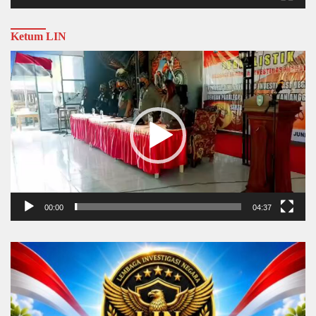
Ketum LIN
Video
Player
00:00
04:37