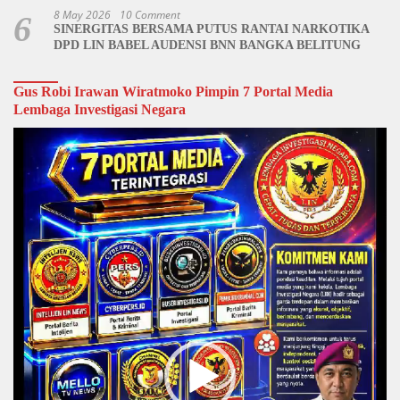
8 May 2026
10 Comment
6
SINERGITAS BERSAMA PUTUS RANTAI NARKOTIKA
DPD LIN BABEL AUDENSI BNN BANGKA BELITUNG
Gus Robi Irawan Wiratmoko Pimpin 7 Portal Media
Lembaga Investigasi Negara
Video
Player