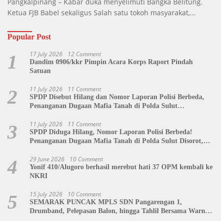
Pangkalpinang – Kabar duka menyelimuti Bangka Belitung.
Ketua FJB Babel sekaligus Salah satu tokoh masyarakat,...
Popular Post
17 July 2026
12 Comment
1
Dandim 0906/kkr Pimpin Acara Korps Raport Pindah
Satuan
11 July 2026
11 Comment
2
SPDP Disebut Hilang dan Nomor Laporan Polisi Berbeda,
Penanganan Dugaan Mafia Tanah di Polda Sulut
Dipertanyakan
11 July 2026
11 Comment
3
SPDP Diduga Hilang, Nomor Laporan Polisi Berbeda!
Penanganan Dugaan Mafia Tanah di Polda Sulut Disorot,
Jackson Sambow: LIN Siap Kawal Hingga Tingkat Pusat
29 June 2026
10 Comment
4
Yonif 410/Alugoro berhasil merebut hati 37 OPM kembali ke
NKRI
15 July 2026
10 Comment
5
SEMARAK PUNCAK MPLS SDN Pangarengan 1,
Drumband, Pelepasan Balon, hingga Tahlil Bersama Warnai
Penutupan Kegiatan