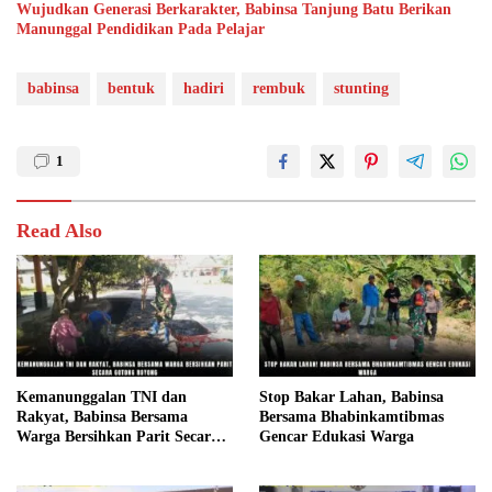
Wujudkan Generasi Berkarakter, Babinsa Tanjung Batu Berikan
Manunggal Pendidikan Pada Pelajar
babinsa
bentuk
hadiri
rembuk
stunting
1
Read Also
Kemanunggalan TNI dan
Stop Bakar Lahan, Babinsa
Rakyat, Babinsa Bersama
Bersama Bhabinkamtibmas
Warga Bersihkan Parit Secara
Gencar Edukasi Warga
Gotong Royong