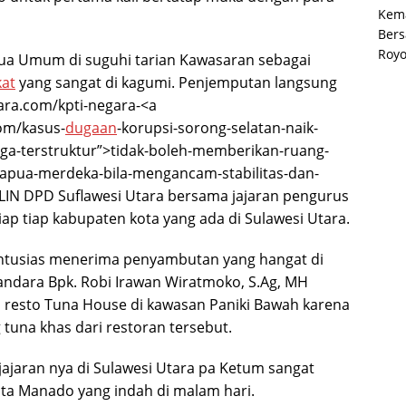
Kema
Bers
Roy
ua Umum di suguhi tarian Kawasaran sebagai
at
yang sangat di kagumi. Penjemputan langsung
gara.com/kpti-negara-<a
com/kasus-
dugaan
-korupsi-sorong-selatan-naik-
duga-terstruktur”>tidak-boleh-memberikan-ruang-
pua-merdeka-bila-mengancam-stabilitas-dan-
LIN DPD Suflawesi Utara bersama jajaran pengurus
p tiap kabupaten kota yang ada di Sulawesi Utara.
ntusias menerima penyambutan yang hangat di
andara Bpk. Robi Irawan Wiratmoko, S.Ag, MH
 resto Tuna House di kawasan Paniki Bawah karena
tuna khas dari restoran tersebut.
jajaran nya di Sulawesi Utara pa Ketum sangat
ota Manado yang indah di malam hari.