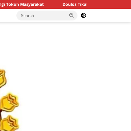
Doulos Tikala FC Matangkan Persiapan Jelang Turnamen 