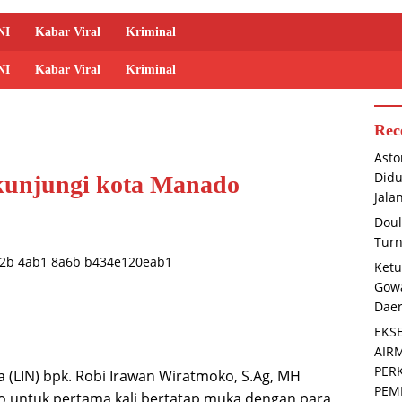
NI
Kabar Viral
Kriminal
NI
Kabar Viral
Kriminal
Rec
Asto
Didu
unjungi kota Manado
Jala
Doul
Turn
Ketu
Gowa
Dae
EKS
AIR
PER
(LIN) bpk. Robi Irawan Wiratmoko, S.Ag, MH
PEM
 untuk pertama kali bertatap muka dengan para