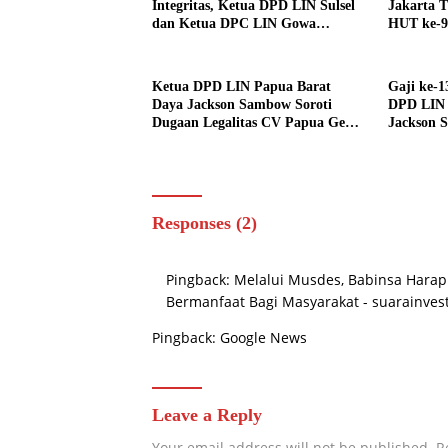
Integritas, Ketua DPD LIN Sulsel
Jakarta 
dan Ketua DPC LIN Gowa
HUT ke-9
Sambut Kehadiran Personel BIN
sebagai 
Baru
Ketua DPD LIN Papua Barat
Gaji ke-1
Daya Jackson Sambow Soroti
DPD LIN 
Dugaan Legalitas CV Papua Geo
Jackson 
Eksplorasi, Investigasi
BKD Soro
Menyeluruh Segera Dilakukan
Pengguna
Miliar
Responses (2)
Pingback:
Melalui Musdes, Babinsa Hara
Bermanfaat Bagi Masyarakat - suarainves
Pingback:
Google News
Leave a Reply
Your email address will not be published.
R