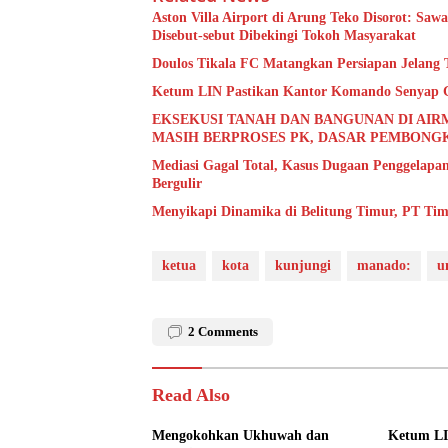
Aston Villa Airport di Arung Teko Disorot: Saw
Disebut-sebut Dibekingi Tokoh Masyarakat
Doulos Tikala FC Matangkan Persiapan Jelang
Ketum LIN Pastikan Kantor Komando Senyap Gow
EKSEKUSI TANAH DAN BANGUNAN DI AIR
MASIH BERPROSES PK, DASAR PEMBONG
Mediasi Gagal Total, Kasus Dugaan Penggelap
Bergulir
Menyikapi Dinamika di Belitung Timur, PT Tim
ketua
kota
kunjungi
manado:
u
2
Comments
Read Also
Mengokohkan Ukhuwah dan
Ketum L