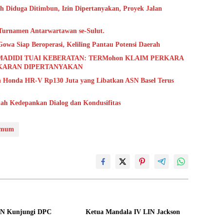
ah Diduga Ditimbun, Izin Dipertanyakan, Proyek Jalan
 Turnamen Antarwartawan se-Sulut.
a Siap Beroperasi, Keliling Pantau Potensi Daerah
MADIDI TUAI KEBERATAN: TERMohon KLAIM PERKARA
KARAN DIPERTANYAKAN
an Honda HR-V Rp130 Juta yang Libatkan ASN Basel Terus
ah Kedepankan Dialog dan Kondusifitas
mum
IN Kunjungi DPC
Ketua Mandala IV LIN Jackson