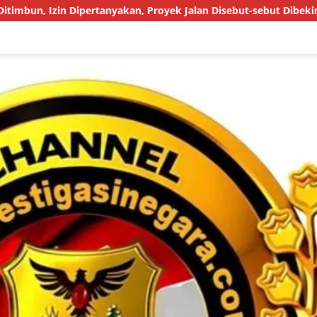
anyakan, Proyek Jalan Disebut-sebut Dibekingi Tokoh Masyarakat