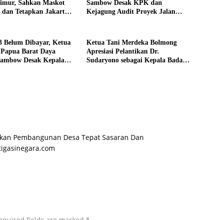
Timur, Sahkan Maskot
Sambow Desak KPK dan
 dan Tetapkan Jakarta
Kejagung Audit Proyek Jalan
Tuan Rumah
Rp152 Miliar, Kementerian PU
Diminta Evaluasi Pejabat Terkait
Jika Terbukti Bersalah.
3 Belum Dibayar, Ketua
Ketua Tani Merdeka Bolmong
Papua Barat Daya
Apresiasi Pelantikan Dr.
Sambow Desak Kepala
Sudaryono sebagai Kepala Badan
ng Selatan Buka
Gizi Nasional
an Pinjaman Rp110
pkan Pembangunan Desa Tepat Sasaran Dan
tigasinegara.com
equired fields are marked
*