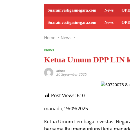
Suarainvestigasinegara.com
News
OPI
Suarainvestigasinegara.com
News
OPI
Home
News
News
Ketua Umum DPP LIN k
Editor
20 September 2025
Post Views:
610
manado,19/09/2025
Ketua Umum Lembaga Investasi Negara 
bersama Ibu mengunjungi kota manado