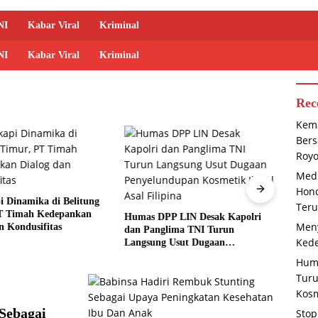
NI
Kabar Viral
Kriminal
NI
Kabar Viral
Kriminal
Rec
Kema
Bers
Roy
Medi
Stop 
Hond
Bersa
 Dinamika di Belitung
Teru
Genca
T Timah Kedepankan
Humas DPP LIN Desak Kapolri
Meny
n Kondusifitas
dan Panglima TNI Turun
Kede
Langsung Usut Dugaan
Penyelundupan Kosmetik Ilegal
Huma
Asal Filipina
Tur
Kosm
Sebagai
Stop