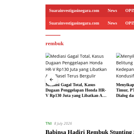
Suarainvestigasinegara.com
News
OPI
Suarainvestigasinegara.com
News
OPI
rembuk
an TNI dan Rakyat,
Mediasi Gagal Total, Kasus
Menyikapi
sama Warga
Dugaan Penggelapan Honda HR-
Timur, P
rit Secara Gotong
V Rp130 Juta yang Libatkan ASN
Dialog da
Basel Terus Bergulir
TNI
8 July 2026
Babinsa Hadiri Rembuk Stunting 