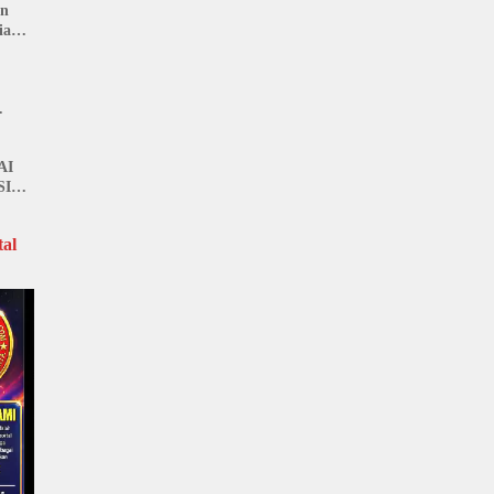
an
ia
AI
SI
al