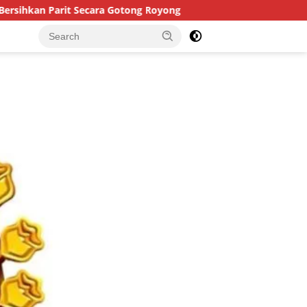
Secara Gotong Royong
Mediasi Gagal Total, Kasus Dugaa