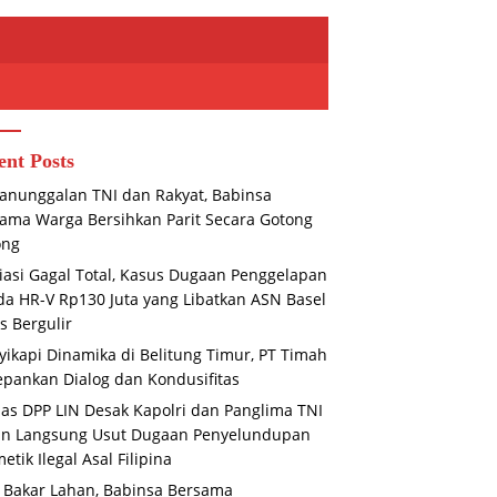
ent Posts
nunggalan TNI dan Rakyat, Babinsa
ama Warga Bersihkan Parit Secara Gotong
ong
asi Gagal Total, Kasus Dugaan Penggelapan
Bakar Lahan, Babinsa
Ekonomi Babel Tertinggal,
a HR-V Rp130 Juta yang Libatkan ASN Basel
ma Bhabinkamtibmas
Pertumbuhan Triwulan II-2026
Ak
s Bergulir
r Edukasi Warga
Terendah di Sumatera
P
ikapi Dinamika di Belitung Timur, PT Timah
J
S
pankan Dialog dan Kondusifitas
s DPP LIN Desak Kapolri dan Panglima TNI
un Langsung Usut Dugaan Penyelundupan
etik Ilegal Asal Filipina
 Bakar Lahan, Babinsa Bersama