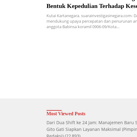
Bentuk Kepedulian Terhadap Kes
Masyarakat Di Wilayah Binaan
Kutai Kartanegara. suarainvestigasinegara.com- 
mendukung upaya percepatan dan penurunan an
anggota Babinsa koramil 0906-09/Kota…
Most Viewed Posts
Dari Dua Shift ke 24 Jam: Manajemen Baru
Gito Gati Siapkan Layanan Maksimal
(Pimpi
Redaksi)
(22,893)