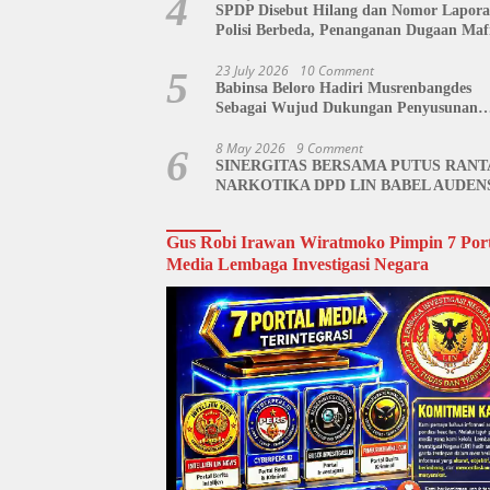
4
SPDP Disebut Hilang dan Nomor Lapor
Polisi Berbeda, Penanganan Dugaan Maf
Tanah di Polda Sulut Dipertanyakan
23 July 2026
10 Comment
5
Babinsa Beloro Hadiri Musrenbangdes
Sebagai Wujud Dukungan Penyusunan
RKPDes
8 May 2026
9 Comment
6
SINERGITAS BERSAMA PUTUS RANT
NARKOTIKA DPD LIN BABEL AUDEN
BNN BANGKA BELITUNG
Gus Robi Irawan Wiratmoko Pimpin 7 Port
Media Lembaga Investigasi Negara