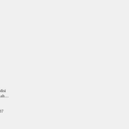
isi
nah
: LIN
37