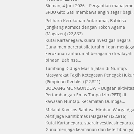
Sleman, 4 Juni 2026 – Pergantian manajeme
SPBU Gito Gati membawa angin segar bagi..
Pelihara Kerukunan Antarumat, Babinsa
Jongkang Komsos dengan Tokoh Agama
(Magazen)
(22,862)
Kutai Kartanegara, suarainvestigasinegara–
Guna mempererat silaturahmi dan menjag
kerukunan antarumat beragama di wilayah
binaan, Babinsa...
Tambang Diduga Masih Jalan di Nuntap,
Masyarakat Tagih Ketegasan Penegak Huk
(Pimpinan Redaksi)
(22,821)
BOLAANG MONGONDOW – Dugaan aktivita
Pertambangan Emas Tanpa Izin (PETI) di
kawasan Nuntap, Kecamatan Dumoga...
Melalui Komsos Babinsa Himbau Warga Aga
Aktif Jaga Kamtibmas
(Magazen)
(22,816)
Kutai Kartanegara. suarainvestigasinegara.
Guna menjaga keamanan dan ketertiban ya