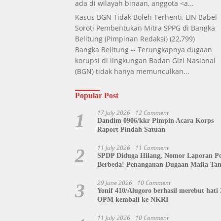
ada di wilayah binaan, anggota <a...
Kasus BGN Tidak Boleh Terhenti, LIN Babel
Soroti Pembentukan Mitra SPPG di Bangka
Belitung
(Pimpinan Redaksi)
(22,799)
Bangka Belitung -- Terungkapnya dugaan
korupsi di lingkungan Badan Gizi Nasional
(BGN) tidak hanya memunculkan...
Popular Post
17 July 2026
12 Comment
1
Dandim 0906/kkr Pimpin Acara Korps
Raport Pindah Satuan
11 July 2026
11 Comment
2
SPDP Diduga Hilang, Nomor Laporan Pol
Berbeda! Penanganan Dugaan Mafia Ta
di Polda Sulut Disorot, Jackson Sambow
Siap Kawal Hingga Tingkat Pusat
29 June 2026
10 Comment
3
Yonif 410/Alugoro berhasil merebut hati 
OPM kembali ke NKRI
11 July 2026
10 Comment