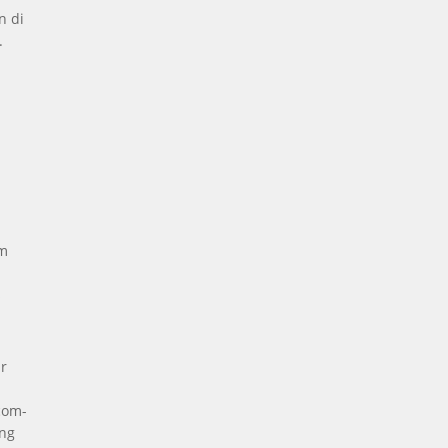
n di
.
a
um
s
r
com-
ng