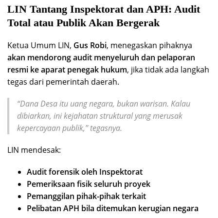
LIN Tantang Inspektorat dan APH: Audit
Total atau Publik Akan Bergerak
Ketua Umum LIN,
Gus Robi
, menegaskan pihaknya
akan mendorong audit menyeluruh dan pelaporan
resmi ke aparat penegak hukum
, jika tidak ada langkah
tegas dari pemerintah daerah.
“Dana Desa itu uang negara, bukan warisan. Kalau
dibiarkan, ini kejahatan struktural yang merusak
kepercayaan publik,”
tegasnya.
LIN mendesak:
Audit forensik oleh Inspektorat
Pemeriksaan fisik seluruh proyek
Pemanggilan pihak-pihak terkait
Pelibatan APH bila ditemukan kerugian negara