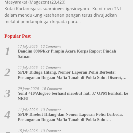
Masyarakat
(Magazen)
(23,420)
Kutai Kartanegara, suarainvestigasinegara– Komitmen TNI
dalam mendukung ketahanan pangan terus diwujudkan
melalui pendampingan kepada para...
Popular Post
17 July 2026
12 Comment
1
Dandim 0906/kkr Pimpin Acara Korps Raport Pindah
Satuan
11 July 2026
11 Comment
2
SPDP Diduga Hilang, Nomor Laporan Polisi Berbeda!
Penanganan Dugaan Mafia Tanah di Polda Sulut Disorot,
Jackson Sambow: LIN Siap Kawal Hingga Tingkat Pusat
29 June 2026
10 Comment
3
Yonif 410/Alugoro berhasil merebut hati 37 OPM kembali ke
NKRI
11 July 2026
10 Comment
4
SPDP Disebut Hilang dan Nomor Laporan Polisi Berbeda,
Penanganan Dugaan Mafia Tanah di Polda Sulut
Dipertanyakan
15 July 2026
10 Comment