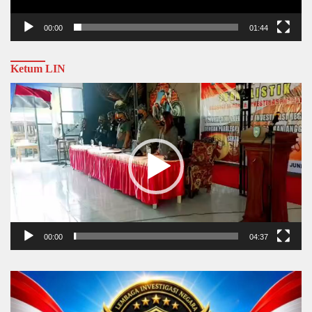
00:00
01:44
Ketum LIN
Video
Player
00:00
04:37