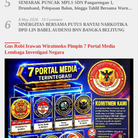
5
SEMARAK PUNCAK MPLS SDN Pangarengan 1,
Drumband, Pelepasan Balon, hingga Tahlil Bersama Warnai
Penutupan Kegiatan
8 May 2026
10 Comment
6
SINERGITAS BERSAMA PUTUS RANTAI NARKOTIKA
DPD LIN BABEL AUDENSI BNN BANGKA BELITUNG
Gus Robi Irawan Wiratmoko Pimpin 7 Portal Media
Lembaga Investigasi Negara
Video
Player