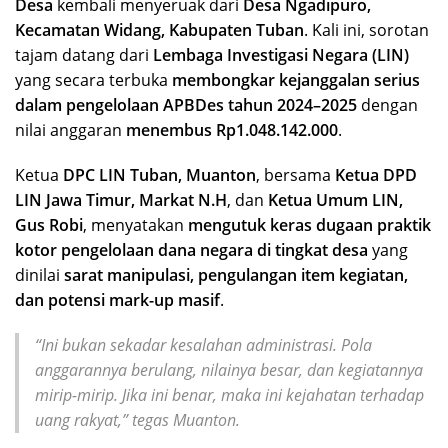
Desa
kembali menyeruak dari
Desa Ngadipuro,
Kecamatan Widang, Kabupaten Tuban
. Kali ini, sorotan
tajam datang dari
Lembaga Investigasi Negara (LIN)
yang secara terbuka
membongkar kejanggalan serius
dalam pengelolaan APBDes tahun 2024–2025
dengan
nilai anggaran
menembus Rp1.048.142.000
.
Ketua
DPC LIN Tuban, Muanton
, bersama
Ketua DPD
LIN Jawa Timur, Markat N.H
, dan
Ketua Umum LIN,
Gus Robi
, menyatakan
mengutuk keras dugaan praktik
kotor pengelolaan dana negara di tingkat desa
yang
dinilai
sarat manipulasi, pengulangan item kegiatan,
dan potensi mark-up masif
.
“Ini bukan sekadar kesalahan administrasi. Pola
anggarannya berulang, nilainya besar, dan kegiatannya
mirip-mirip. Jika ini benar, maka ini kejahatan terhadap
uang rakyat,”
tegas Muanton.