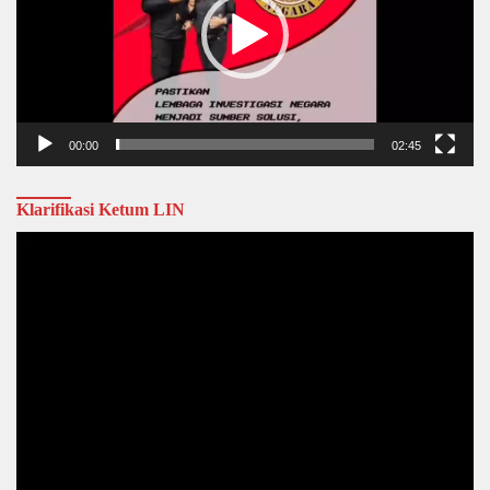
00:00
02:45
Klarifikasi Ketum LIN
Video
Player