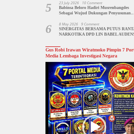
23 July 2026
10 Comment
5
Babinsa Beloro Hadiri Musrenbangdes
Sebagai Wujud Dukungan Penyusunan
RKPDes
8 May 2026
9 Comment
6
SINERGITAS BERSAMA PUTUS RANT
NARKOTIKA DPD LIN BABEL AUDEN
BNN BANGKA BELITUNG
Gus Robi Irawan Wiratmoko Pimpin 7 Port
Media Lembaga Investigasi Negara
Video
Player