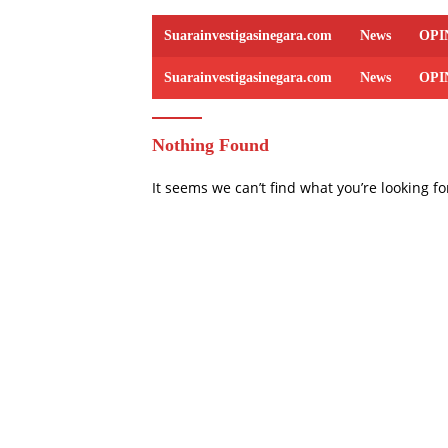
Suarainvestigasinegara.com
News
OPI
Suarainvestigasinegara.com
News
OPI
Nothing Found
It seems we can’t find what you’re looking f