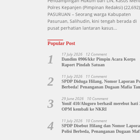
Pendampingan Hukum dari LIN, Kasus Men
Polres Kepanjen
(Pimpinan Redaksi)
(22,692)
PASURUAN – Seorang warga Kabupaten
Pasuruan, Salihudin, kini tengah berada di
pusat perhatian lantaran kasus...
Popular Post
17 July 2026
12 Comment
1
Dandim 0906/kkr Pimpin Acara Korps
Raport Pindah Satuan
11 July 2026
11 Comment
2
SPDP Diduga Hilang, Nomor Laporan Pol
Berbeda! Penanganan Dugaan Mafia Ta
di Polda Sulut Disorot, Jackson Sambow
Siap Kawal Hingga Tingkat Pusat
29 June 2026
10 Comment
3
Yonif 410/Alugoro berhasil merebut hati 
OPM kembali ke NKRI
11 July 2026
10 Comment
4
SPDP Disebut Hilang dan Nomor Lapor
Polisi Berbeda, Penanganan Dugaan Maf
Tanah di Polda Sulut Dipertanyakan