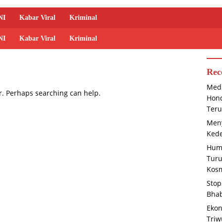
NI
Kabar Viral
Kriminal
NI
Kabar Viral
Kriminal
Rec
Medi
or. Perhaps searching can help.
Hond
Teru
Meny
Kede
Huma
Tur
Kosm
Stop
Bha
Ekon
Triw