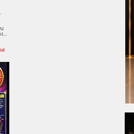
AI
SI
al