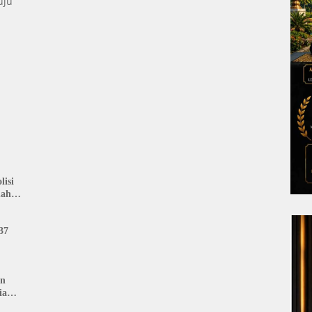
uju
isi
nah
: LIN
37
an
ia