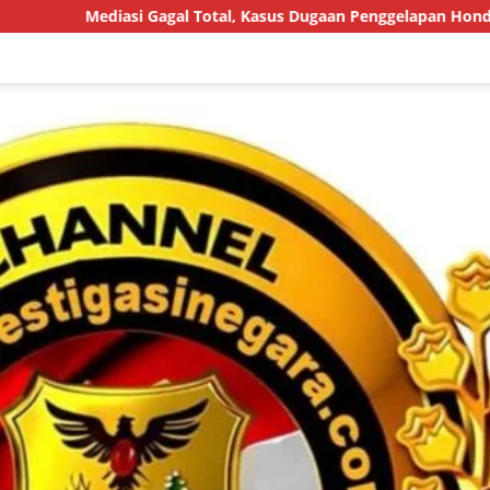
l Total, Kasus Dugaan Penggelapan Honda HR-V Rp130 Juta yang L