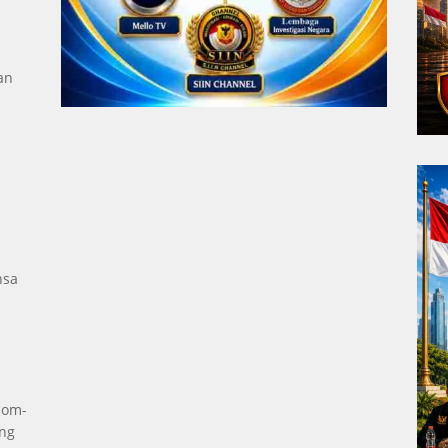
an
a
nsa
com-
ng