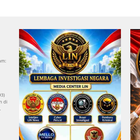
Jam:
93)
n di
.