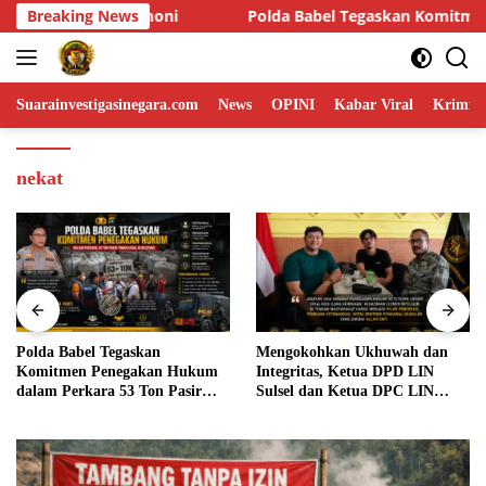
Skip
bel Tegaskan Komitmen Penegakan Hukum dalam Perkara 53 Ton P
Breaking News
to
content
Suarainvestigasinegara.com
News
OPINI
Kabar Viral
Krimina
nekat
Polda Babel Tegaskan
Mengokohkan Ukhuwah dan
Komitmen Penegakan Hukum
Integritas, Ketua DPD LIN
dalam Perkara 53 Ton Pasir
Sulsel dan Ketua DPC LIN
Timah Ilegal di Belitung
Gowa Sambut Kehadiran
Personel BIN Baru