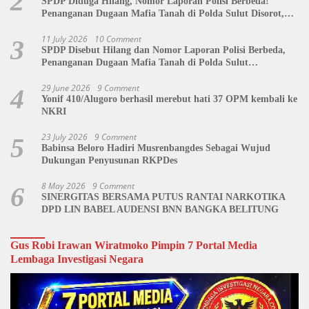
2
SPDP Diduga Hilang, Nomor Laporan Polisi Berbeda!
Penanganan Dugaan Mafia Tanah di Polda Sulut Disorot,
Jackson Sambow: LIN Siap Kawal Hingga Tingkat Pusat
11 July 2026
10 Comment
3
SPDP Disebut Hilang dan Nomor Laporan Polisi Berbeda,
Penanganan Dugaan Mafia Tanah di Polda Sulut
Dipertanyakan
29 June 2026
9 Comment
4
Yonif 410/Alugoro berhasil merebut hati 37 OPM kembali ke
NKRI
23 July 2026
9 Comment
5
Babinsa Beloro Hadiri Musrenbangdes Sebagai Wujud
Dukungan Penyusunan RKPDes
8 May 2026
9 Comment
6
SINERGITAS BERSAMA PUTUS RANTAI NARKOTIKA
DPD LIN BABEL AUDENSI BNN BANGKA BELITUNG
Gus Robi Irawan Wiratmoko Pimpin 7 Portal Media
Lembaga Investigasi Negara
Video
Player