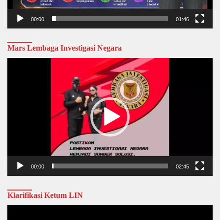
00:00
01:46
Mars Lembaga Investigasi Negara
Video
Player
00:00
02:45
Klarifikasi Ketum LIN
Video