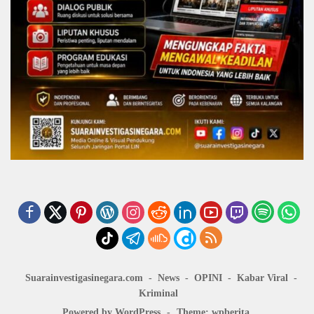
Suarainvestigasinegara.com
News
OPINI
Kabar Viral
Kriminal
Powered by WordPress
-
Theme: wpberita.