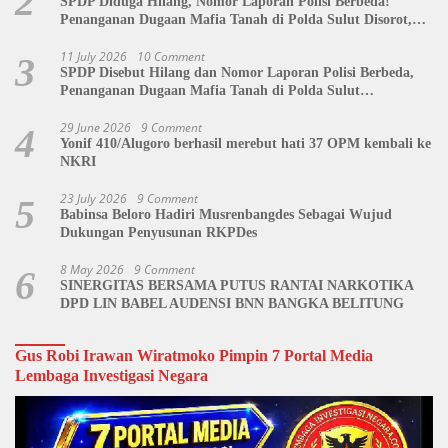
2
SPDP Diduga Hilang, Nomor Laporan Polisi Berbeda!
Penanganan Dugaan Mafia Tanah di Polda Sulut Disorot,
Jackson Sambow: LIN Siap Kawal Hingga Tingkat Pusat
11 July 2026
10 Comment
3
SPDP Disebut Hilang dan Nomor Laporan Polisi Berbeda,
Penanganan Dugaan Mafia Tanah di Polda Sulut
Dipertanyakan
29 June 2026
9 Comment
4
Yonif 410/Alugoro berhasil merebut hati 37 OPM kembali ke
NKRI
23 July 2026
9 Comment
5
Babinsa Beloro Hadiri Musrenbangdes Sebagai Wujud
Dukungan Penyusunan RKPDes
8 May 2026
9 Comment
6
SINERGITAS BERSAMA PUTUS RANTAI NARKOTIKA
DPD LIN BABEL AUDENSI BNN BANGKA BELITUNG
Gus Robi Irawan Wiratmoko Pimpin 7 Portal Media
Lembaga Investigasi Negara
Video
Player