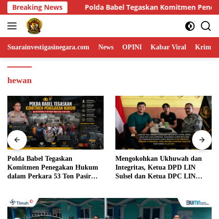
Skip
skan Komitmen Penegakan Hukum dalam Perkara 53 Ton Pasir Tim
Breaking News
to
content
Suarainvestigasinegara.com
News
OPINI
Kabar Viral
Krimina
hewan
Mengokohkan Ukhuwah dan
Diduga Ada Manipulasi
Integritas, Ketua DPD LIN
Administrasi Perangkat Desa
Sulsel dan Ketua DPC LIN
Konarom Barat, Warga Desak
Gowa Sambut Kehadiran
Inspektorat dan APH Turun
Personel BIN Baru
Tangan