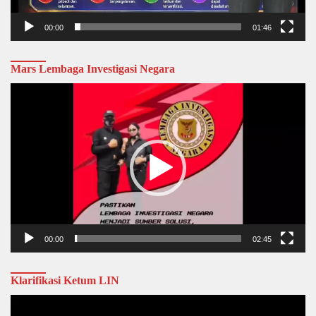
00:00
01:46
Mars Lembaga Investigasi Negara
Video
Player
00:00
02:45
Klarifikasi Ketum LIN
Video