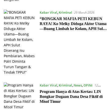
Kabar Viral
,
Kriminal
29 March 2026
“BONGKAR MAFIA PETI KEBUN
RAYA! Ko Melky Diduga Aktor Utama
—Buang Limbah ke Kolam, APH Sulut
Diserang Isu Pembiaran, Mabes Polri
Diminta Turun Tangan & Tindak
TPPU!”
Kabar Viral
,
Kriminal
,
News
,
OPINI
12
December 2025
Program Hanya di Atas Kertas: LIN
Bongkar Dugaan Dana Desa Fiktif di
Misol Timur