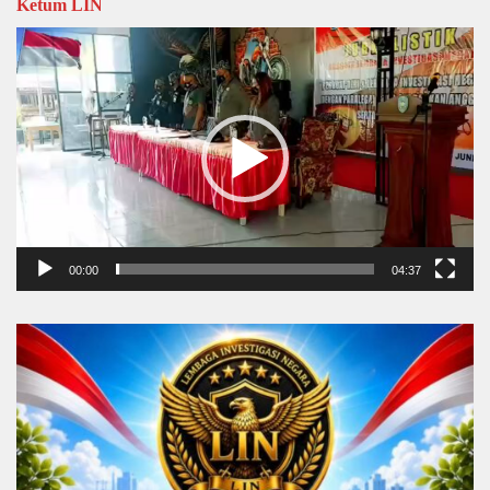
Ketum LIN
Video
Player
00:00
04:37