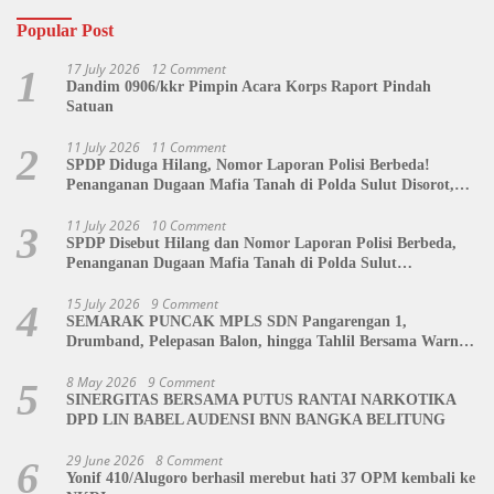
Popular Post
17 July 2026
12 Comment
1
Dandim 0906/kkr Pimpin Acara Korps Raport Pindah
Satuan
11 July 2026
11 Comment
2
SPDP Diduga Hilang, Nomor Laporan Polisi Berbeda!
Penanganan Dugaan Mafia Tanah di Polda Sulut Disorot,
Jackson Sambow: LIN Siap Kawal Hingga Tingkat Pusat
11 July 2026
10 Comment
3
SPDP Disebut Hilang dan Nomor Laporan Polisi Berbeda,
Penanganan Dugaan Mafia Tanah di Polda Sulut
Dipertanyakan
15 July 2026
9 Comment
4
SEMARAK PUNCAK MPLS SDN Pangarengan 1,
Drumband, Pelepasan Balon, hingga Tahlil Bersama Warnai
Penutupan Kegiatan
8 May 2026
9 Comment
5
SINERGITAS BERSAMA PUTUS RANTAI NARKOTIKA
DPD LIN BABEL AUDENSI BNN BANGKA BELITUNG
29 June 2026
8 Comment
6
Yonif 410/Alugoro berhasil merebut hati 37 OPM kembali ke