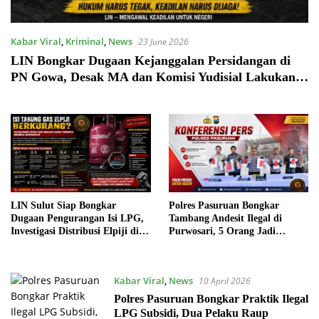
Kabar Viral
,
Kriminal
,
News
23 June 2026
LIN Bongkar Dugaan Kejanggalan Persidangan di
PN Gowa, Desak MA dan Komisi Yudisial Lakukan
Pemeriksaan Menyeluruh
LIN Sulut Siap Bongkar
Polres Pasuruan Bongkar
Dugaan Pengurangan Isi LPG,
Tambang Andesit Ilegal di
Investigasi Distribusi Elpiji di
Purwosari, 5 Orang Jadi
Sejumlah Wilayah Mulai
Tersangka
Disorot
Kabar Viral
,
News
10 April 2026
Polres Pasuruan Bongkar Praktik Ilegal
LPG Subsidi, Dua Pelaku Raup