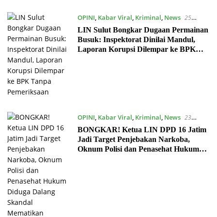
OPINI
,
Kabar Viral
,
Kriminal
,
News
25
November 2025
LIN Sulut Bongkar Dugaan Permainan
Busuk: Inspektorat Dinilai Mandul,
Laporan Korupsi Dilempar ke BPK
Tanpa Pemeriksaan
OPINI
,
Kabar Viral
,
Kriminal
,
News
23
October 2025
BONGKAR! Ketua LIN DPD 16 Jatim
Jadi Target Penjebakan Narkoba,
Oknum Polisi dan Penasehat Hukum
Diduga Dalang Skandal Mematikan