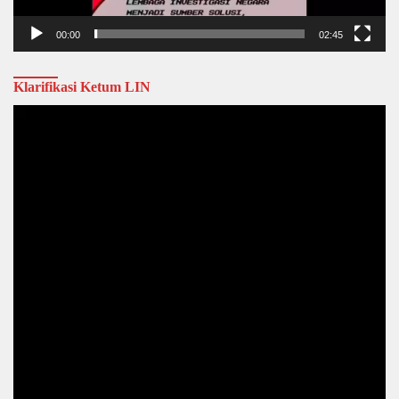
00:00
02:45
Klarifikasi Ketum LIN
Video
Player