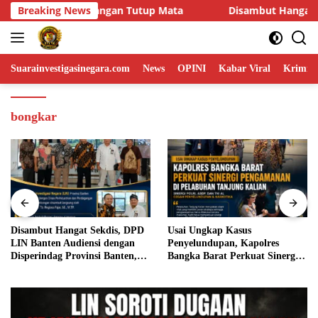
Skip
ambut Hangat Sekdis, DPD LIN Banten Audiensi dengan Disperind
Breaking News
to
content
Suarainvestigasinegara.com
News
OPINI
Kabar Viral
Krimina
bongkar
Usai Ungkap Kasus
Wujudkan Generasi
Penyelundupan, Kapolres
Berkarakter, Babinsa Tanjung
Bangka Barat Perkuat Sinergi
Batu Berikan Manunggal
Pengamanan di Pelabuhan
Pendidikan Pada Pelajar
Tanjung Kalian