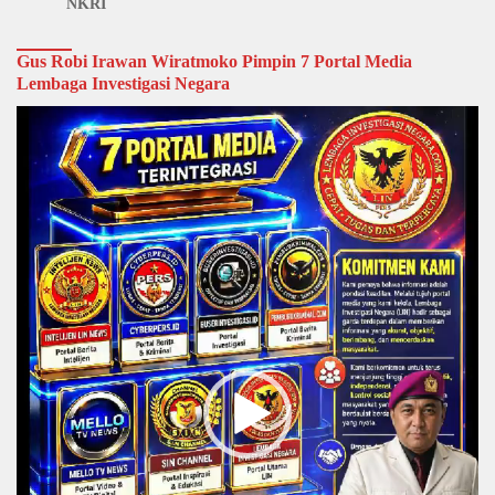
NKRI
Gus Robi Irawan Wiratmoko Pimpin 7 Portal Media
Lembaga Investigasi Negara
Video
Player