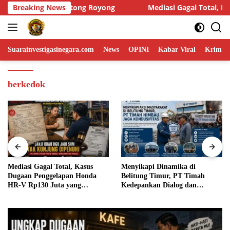
Skip
Mediasi Gagal Total, Kasus Dugaan Penggelapan Honda HR-V Rp1
Breaking News
to
content
Suarainvestigasinegara.com
News
OPINI
Kabar Viral
Krimina
berkedok
Menyikapi Dinamika di
Humas DPP LIN Desak Kapolri
Belitung Timur, PT Timah
dan Panglima TNI Turun
Kedepankan Dialog dan
Langsung Usut Dugaan
Kondusifitas
Penyelundupan Kosmetik Ilegal
Asal Filipina