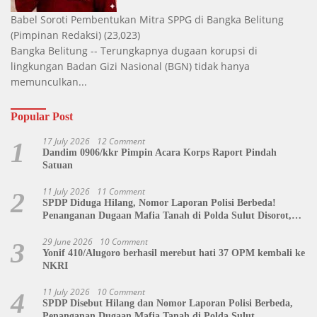
Babel Soroti Pembentukan Mitra SPPG di Bangka Belitung
(Pimpinan Redaksi)
(23,023)
Bangka Belitung -- Terungkapnya dugaan korupsi di
lingkungan Badan Gizi Nasional (BGN) tidak hanya
memunculkan...
Popular Post
17 July 2026
12 Comment
1
Dandim 0906/kkr Pimpin Acara Korps Raport Pindah
Satuan
11 July 2026
11 Comment
2
SPDP Diduga Hilang, Nomor Laporan Polisi Berbeda!
Penanganan Dugaan Mafia Tanah di Polda Sulut Disorot,
Jackson Sambow: LIN Siap Kawal Hingga Tingkat Pusat
29 June 2026
10 Comment
3
Yonif 410/Alugoro berhasil merebut hati 37 OPM kembali ke
NKRI
11 July 2026
10 Comment
4
SPDP Disebut Hilang dan Nomor Laporan Polisi Berbeda,
Penanganan Dugaan Mafia Tanah di Polda Sulut