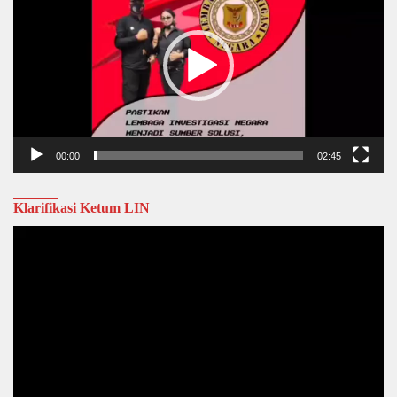
00:00
02:45
Klarifikasi Ketum LIN
Video
Player