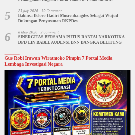
Dipertanyakan
23 July 2026
10 Comment
5
Babinsa Beloro Hadiri Musrenbangdes Sebagai Wujud
Dukungan Penyusunan RKPDes
8 May 2026
9 Comment
6
SINERGITAS BERSAMA PUTUS RANTAI NARKOTIKA
DPD LIN BABEL AUDENSI BNN BANGKA BELITUNG
Gus Robi Irawan Wiratmoko Pimpin 7 Portal Media
Lembaga Investigasi Negara
Video
Player