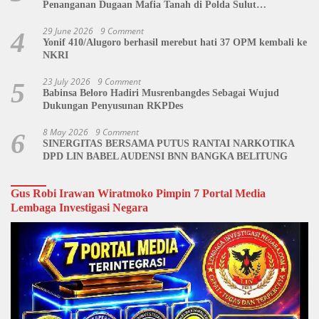
Penanganan Dugaan Mafia Tanah di Polda Sulut
Dipertanyakan
29 June 2026
9 Comment
4
Yonif 410/Alugoro berhasil merebut hati 37 OPM kembali ke
NKRI
23 July 2026
9 Comment
5
Babinsa Beloro Hadiri Musrenbangdes Sebagai Wujud
Dukungan Penyusunan RKPDes
8 May 2026
9 Comment
6
SINERGITAS BERSAMA PUTUS RANTAI NARKOTIKA
DPD LIN BABEL AUDENSI BNN BANGKA BELITUNG
Gus Robi Irawan Wiratmoko Pimpin 7 Portal Media
Lembaga Investigasi Negara
Video
Player