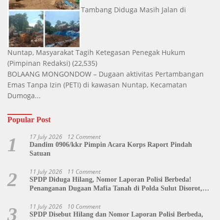
Tambang Diduga Masih Jalan di
Nuntap, Masyarakat Tagih Ketegasan Penegak Hukum
(Pimpinan Redaksi)
(22,535)
BOLAANG MONGONDOW – Dugaan aktivitas Pertambangan
Emas Tanpa Izin (PETI) di kawasan Nuntap, Kecamatan
Dumoga...
Popular Post
17 July 2026
12 Comment
1
Dandim 0906/kkr Pimpin Acara Korps Raport Pindah
Satuan
11 July 2026
11 Comment
2
SPDP Diduga Hilang, Nomor Laporan Polisi Berbeda!
Penanganan Dugaan Mafia Tanah di Polda Sulut Disorot,
Jackson Sambow: LIN Siap Kawal Hingga Tingkat Pusat
11 July 2026
10 Comment
3
SPDP Disebut Hilang dan Nomor Laporan Polisi Berbeda,