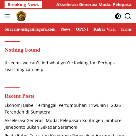
Skip
 Generasi Muda: Pelepasan Kontingen Jambore Jeneponto Bukan 
Breaking News
to
content
Suarainvestigasinegara.com
News
OPINI
Kabar Viral
Krimina
Nothing Found
It seems we can’t find what you’re looking for. Perhaps
searching can help.
Recent Posts
Ekonomi Babel Tertinggal, Pertumbuhan Triwulan II-2026
Terendah di Sumatera
Akselerasi Generasi Muda: Pelepasan Kontingen Jambore
Jeneponto Bukan Sekadar Seremoni
Polda Babel Tegaskan Komitmen Penegakan Hukum dalam