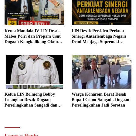
Empat Petinggi, APH Diminta
Bertindak Tegas.
Ketua Mandala IV LIN Desak
LIN Desak Presiden Perkuat
Mabes Polri dan Propam Usut
Sinergi Antarlembaga Negara
Dugaan Kongkalikong Oknum
Demi Menjaga Supremasi
APH dengan Bos PETI di Bolsel
Hukum dan Pemberantasan
dan Boltim
Korupsi
Ketua LIN Bolmong Bobby
Warga Konarom Barat Desak
Lolangion Desak Dugaan
Bupati Copot Sangadi, Dugaan
Perselingkuhan Sangadi dan
Perselingkuhan Jadi Sorotan
Bendahara Desa Konarom
Barat Diusut Tuntas
Leave a Reply