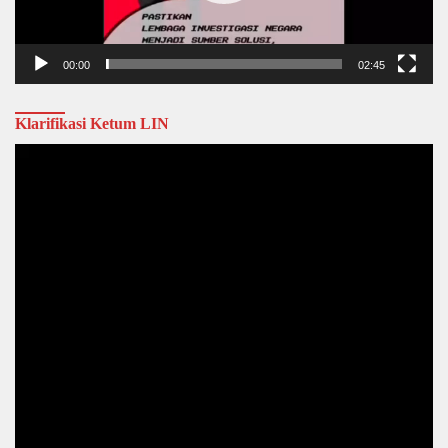
00:00
02:45
Klarifikasi Ketum LIN
Video
Player