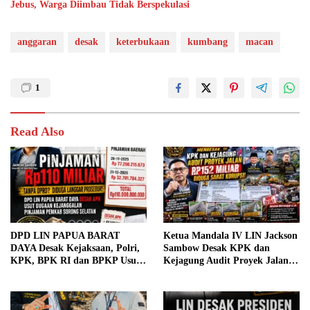
Jebus, Warga Diimbau Tidak Berspekulasi
anggaran
desak
keterbukaan
kumbang
macan
1
Read Also
DPD LIN PAPUA BARAT
Ketua Mandala IV LIN Jackson
DAYA Desak Kejaksaan, Polri,
Sambow Desak KPK dan
KPK, BPK RI dan BPKP Usut
Kejagung Audit Proyek Jalan
Dugaan Kejanggalan Pinjaman
Rp152 Miliar, Kementerian PU
Rp110 Miliar Pemkab Sorong
Diminta Evaluasi Pejabat
Selatan; Dugaan Libatkan
Terkait Jika Terbukti Bersalah.