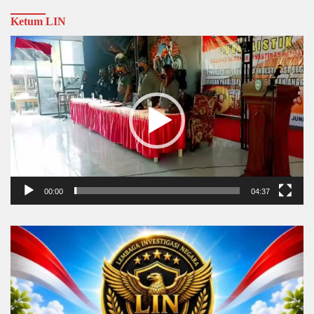
Ketum LIN
Video
Player
00:00
04:37