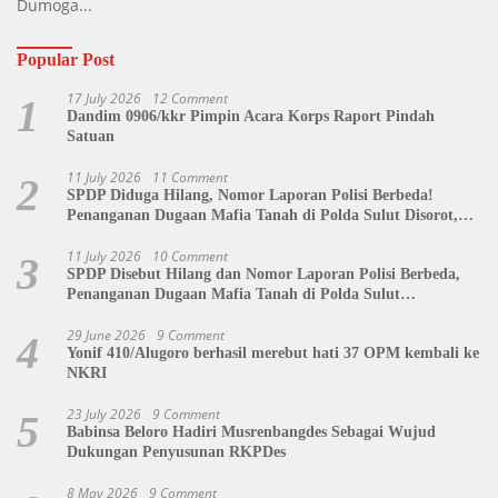
Dumoga...
Popular Post
17 July 2026
12 Comment
1
Dandim 0906/kkr Pimpin Acara Korps Raport Pindah
Satuan
11 July 2026
11 Comment
2
SPDP Diduga Hilang, Nomor Laporan Polisi Berbeda!
Penanganan Dugaan Mafia Tanah di Polda Sulut Disorot,
Jackson Sambow: LIN Siap Kawal Hingga Tingkat Pusat
11 July 2026
10 Comment
3
SPDP Disebut Hilang dan Nomor Laporan Polisi Berbeda,
Penanganan Dugaan Mafia Tanah di Polda Sulut
Dipertanyakan
29 June 2026
9 Comment
4
Yonif 410/Alugoro berhasil merebut hati 37 OPM kembali ke
NKRI
23 July 2026
9 Comment
5
Babinsa Beloro Hadiri Musrenbangdes Sebagai Wujud
Dukungan Penyusunan RKPDes
8 May 2026
9 Comment