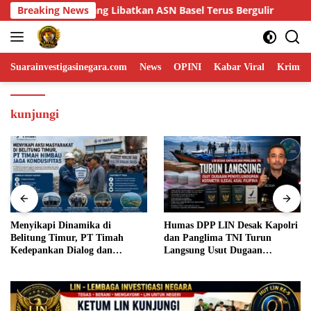
Skip
sel Terus Bergulir
Breaking News
Menyikapi Dinamika di Belitung Tim
to
content
Suarainvestigasinegara.com
News
OPINI
Kabar Viral
Krimina
kunjungi
Menyikapi Dinamika di
Humas DPP LIN Desak Kapolri
Belitung Timur, PT Timah
dan Panglima TNI Turun
Kedepankan Dialog dan
Langsung Usut Dugaan
Kondusifitas
Penyelundupan Kosmetik Ilegal
Asal Filipina