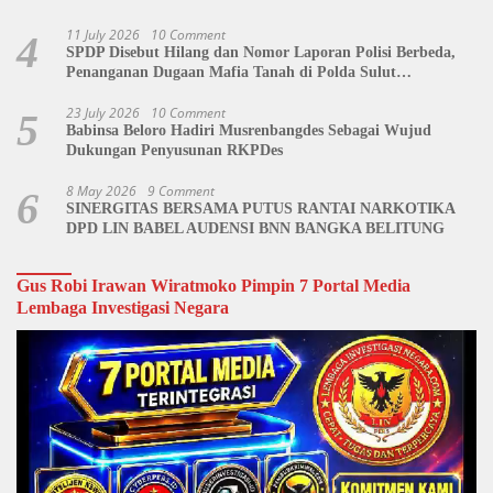
11 July 2026
10 Comment
4
SPDP Disebut Hilang dan Nomor Laporan Polisi Berbeda,
Penanganan Dugaan Mafia Tanah di Polda Sulut
Dipertanyakan
23 July 2026
10 Comment
5
Babinsa Beloro Hadiri Musrenbangdes Sebagai Wujud
Dukungan Penyusunan RKPDes
8 May 2026
9 Comment
6
SINERGITAS BERSAMA PUTUS RANTAI NARKOTIKA
DPD LIN BABEL AUDENSI BNN BANGKA BELITUNG
Gus Robi Irawan Wiratmoko Pimpin 7 Portal Media
Lembaga Investigasi Negara
Video
Player