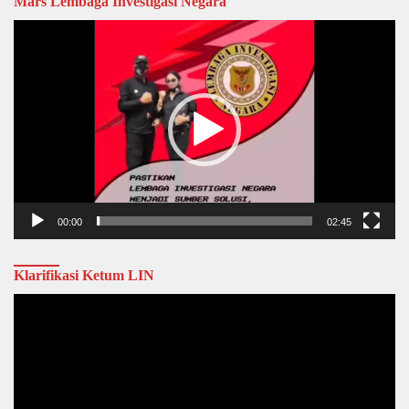
Mars Lembaga Investigasi Negara
Video
Player
00:00
02:45
Klarifikasi Ketum LIN
Video
Player