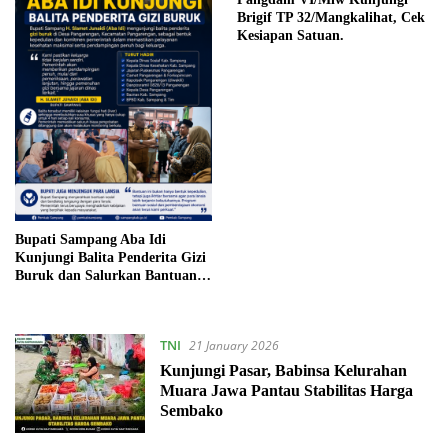
Brigif TP 32/Mangkalihat, Cek
Kesiapan Satuan.
Bupati Sampang Aba Idi
Kunjungi Balita Penderita Gizi
Buruk dan Salurkan Bantuan
untuk Lansia di Pangarengan
TNI
21 January 2026
Kunjungi Pasar, Babinsa Kelurahan
Muara Jawa Pantau Stabilitas Harga
Sembako