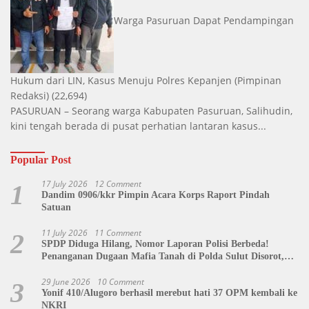
Warga Pasuruan Dapat Pendampingan
Hukum dari LIN, Kasus Menuju Polres Kepanjen
(Pimpinan
Redaksi)
(22,694)
PASURUAN – Seorang warga Kabupaten Pasuruan, Salihudin,
kini tengah berada di pusat perhatian lantaran kasus...
Popular Post
17 July 2026
12 Comment
1
Dandim 0906/kkr Pimpin Acara Korps Raport Pindah
Satuan
11 July 2026
11 Comment
2
SPDP Diduga Hilang, Nomor Laporan Polisi Berbeda!
Penanganan Dugaan Mafia Tanah di Polda Sulut Disorot,
Jackson Sambow: LIN Siap Kawal Hingga Tingkat Pusat
29 June 2026
10 Comment
3
Yonif 410/Alugoro berhasil merebut hati 37 OPM kembali ke
NKRI