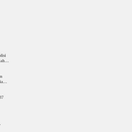
isi
nah
: LIN
an
ia
37