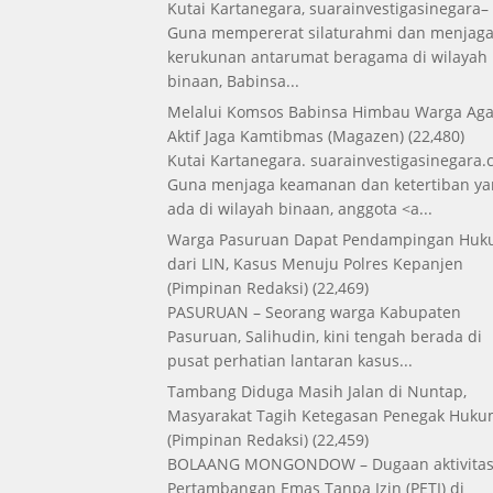
Kutai Kartanegara, suarainvestigasinegara–
Guna mempererat silaturahmi dan menjag
kerukunan antarumat beragama di wilayah
binaan, Babinsa...
Melalui Komsos Babinsa Himbau Warga Aga
Aktif Jaga Kamtibmas
(Magazen)
(22,480)
Kutai Kartanegara. suarainvestigasinegara.
Guna menjaga keamanan dan ketertiban ya
ada di wilayah binaan, anggota <a...
Warga Pasuruan Dapat Pendampingan Hu
dari LIN, Kasus Menuju Polres Kepanjen
(Pimpinan Redaksi)
(22,469)
PASURUAN – Seorang warga Kabupaten
Pasuruan, Salihudin, kini tengah berada di
pusat perhatian lantaran kasus...
Tambang Diduga Masih Jalan di Nuntap,
Masyarakat Tagih Ketegasan Penegak Huk
(Pimpinan Redaksi)
(22,459)
BOLAANG MONGONDOW – Dugaan aktivita
Pertambangan Emas Tanpa Izin (PETI) di