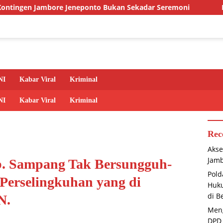
ore Jeneponto Bukan Sekadar Seremoni
Polda Babel Teg
NI
Kabar Viral
Kriminal
NI
Kabar Viral
Kriminal
Rec
Akse
Jamb
. Sampang Tak Bersungguh-
Pold
Perselingkuhan yang di
Huku
di B
N.
Meng
DPD 