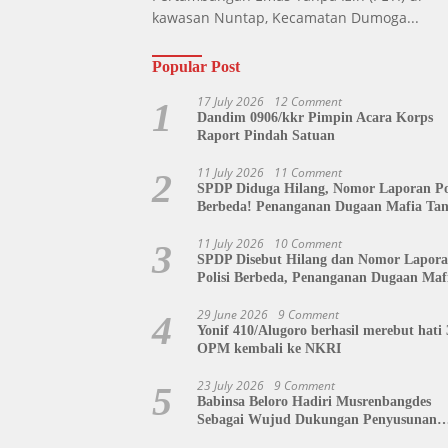
kawasan Nuntap, Kecamatan Dumoga...
Popular Post
17 July 2026
12 Comment
1
Dandim 0906/kkr Pimpin Acara Korps
Raport Pindah Satuan
11 July 2026
11 Comment
2
SPDP Diduga Hilang, Nomor Laporan Pol
Berbeda! Penanganan Dugaan Mafia Ta
di Polda Sulut Disorot, Jackson Sambow
Siap Kawal Hingga Tingkat Pusat
11 July 2026
10 Comment
3
SPDP Disebut Hilang dan Nomor Lapor
Polisi Berbeda, Penanganan Dugaan Maf
Tanah di Polda Sulut Dipertanyakan
29 June 2026
9 Comment
4
Yonif 410/Alugoro berhasil merebut hati 
OPM kembali ke NKRI
23 July 2026
9 Comment
5
Babinsa Beloro Hadiri Musrenbangdes
Sebagai Wujud Dukungan Penyusunan
RKPDes