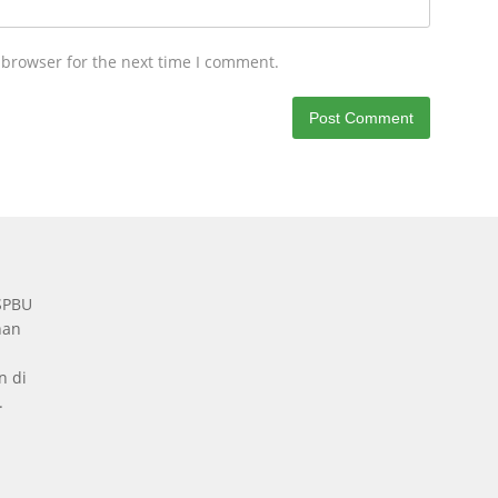
 browser for the next time I comment.
 SPBU
nan
n di
.