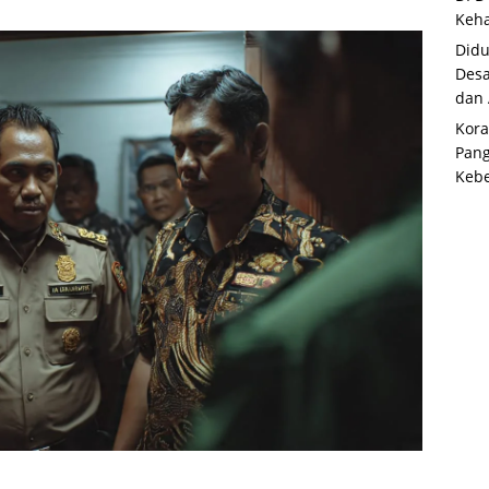
Keha
Didu
Desa
dan
Kora
Pan
Kebe