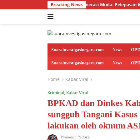
Skip
Akselerasi Generasi Muda: Pelepasan Kontingen Jamb
Breaking News
to
content
Suarainvestigasinegara.com
News
OPI
Suarainvestigasinegara.com
News
OPI
Home
Kabar Viral
Kriminal
,
Kabar Viral
BPKAD dan Dinkes Kab
sungguh Tangani Kasus 
lakukan oleh oknum AS
Pimpinan Redaksi