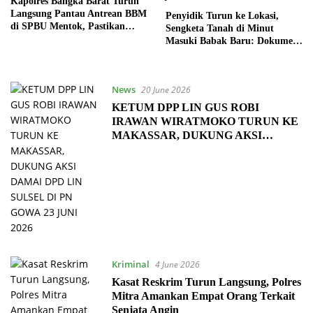
Kapolres Bangka Barat Turun
Langsung Pantau Antrean BBM
Penyidik Turun ke Lokasi,
di SPBU Mentok, Pastikan
Sengketa Tanah di Minut
Situasi Tetap Kondusif
Masuki Babak Baru: Dokumen
Lama dan Dugaan Kejanggalan
Administrasi Jadi Sorotan
News
20 June 2026
KETUM DPP LIN GUS ROBI
IRAWAN WIRATMOKO TURUN KE
MAKASSAR, DUKUNG AKSI
DAMAI DPD LIN SULSEL DI PN
GOWA 23 JUNI 2026
Kriminal
4 June 2026
Kasat Reskrim Turun Langsung, Polres
Mitra Amankan Empat Orang Terkait
Senjata Angin