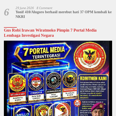
29 June 2026
8 Comment
6
Yonif 410/Alugoro berhasil merebut hati 37 OPM kembali ke
NKRI
Gus Robi Irawan Wiratmoko Pimpin 7 Portal Media
Lembaga Investigasi Negara
Video
Player