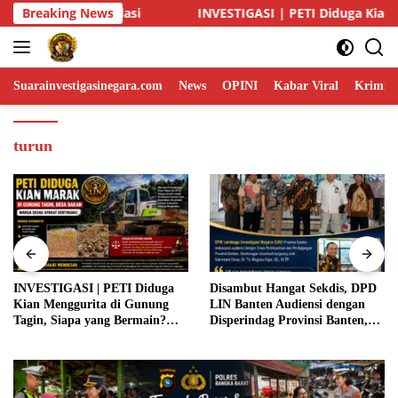
Skip
| PETI Diduga Kian Menggurita di Gunung Tagin, Siapa yang Ber
Breaking News
to
content
Suarainvestigasinegara.com
News
OPINI
Kabar Viral
Krimina
turun
iduga
Disambut Hangat Sekdis, DPD
Usai Ungkap Kasus
nung
LIN Banten Audiensi dengan
Penyelundupan, Kapolre
ain?
Disperindag Provinsi Banten,
Bangka Barat Perkuat Si
 Tutup
Siap Bangun Kolaborasi untuk
Pengamanan di Pelabuh
Kemajuan Daerah
Tanjung Kalian