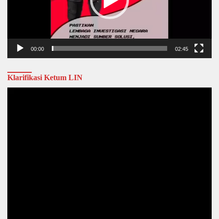
00:00
02:45
Klarifikasi Ketum LIN
Video
Player