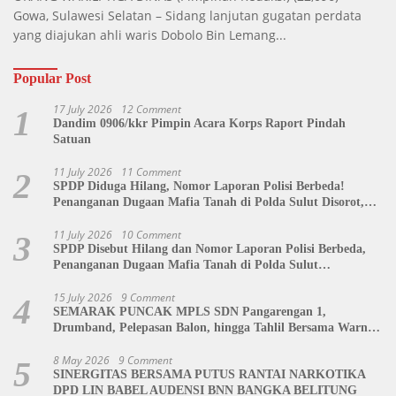
Gowa, Sulawesi Selatan – Sidang lanjutan gugatan perdata
yang diajukan ahli waris Dobolo Bin Lemang...
Popular Post
17 July 2026
12 Comment
1
Dandim 0906/kkr Pimpin Acara Korps Raport Pindah
Satuan
11 July 2026
11 Comment
2
SPDP Diduga Hilang, Nomor Laporan Polisi Berbeda!
Penanganan Dugaan Mafia Tanah di Polda Sulut Disorot,
Jackson Sambow: LIN Siap Kawal Hingga Tingkat Pusat
11 July 2026
10 Comment
3
SPDP Disebut Hilang dan Nomor Laporan Polisi Berbeda,
Penanganan Dugaan Mafia Tanah di Polda Sulut
Dipertanyakan
15 July 2026
9 Comment
4
SEMARAK PUNCAK MPLS SDN Pangarengan 1,
Drumband, Pelepasan Balon, hingga Tahlil Bersama Warnai
Penutupan Kegiatan
8 May 2026
9 Comment
5
SINERGITAS BERSAMA PUTUS RANTAI NARKOTIKA
DPD LIN BABEL AUDENSI BNN BANGKA BELITUNG