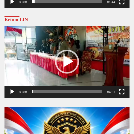
00:00
01:44
Ketum LIN
Video
Player
00:00
04:37