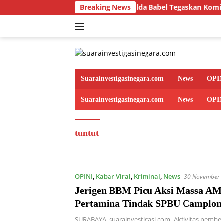
Skip
Breaking News
Polda Babel Tegaskan Komitmen Penegak
to
content
Suarainvestigasinegara.com
News
OPI
Suarainvestigasinegara.com
News
OPI
tuntut
OPINI
,
Kabar Viral
,
Kriminal
,
News
30 November
Jerigen BBM Picu Aksi Massa AM
Pertamina Tindak SPBU Camplo
SURABAYA, suarainvestigasi.com -Aktivitas pembe