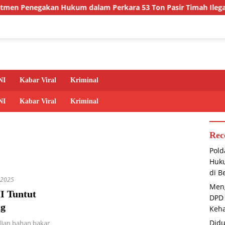
an Hukum dalam Perkara 53 Ton Pasir Timah Ilegal di Belitung
NI
Kabar Viral
Kriminal
NI
Kabar Viral
Kriminal
Rec
Pold
Huku
di B
 2025
Meng
I Tuntut
DPD 
ng
Keha
Didu
lian bahan bakar