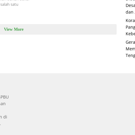
salah satu
Desa
dan
Kora
Pan
View More
Kebe
Gera
Memb
Ten
 SPBU
nan
n di
.