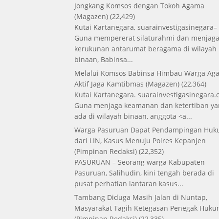
Jongkang Komsos dengan Tokoh Agama
(Magazen)
(22,429)
Kutai Kartanegara, suarainvestigasinegara–
Guna mempererat silaturahmi dan menjag
kerukunan antarumat beragama di wilayah
binaan, Babinsa...
Melalui Komsos Babinsa Himbau Warga Aga
Aktif Jaga Kamtibmas
(Magazen)
(22,364)
Kutai Kartanegara. suarainvestigasinegara.
Guna menjaga keamanan dan ketertiban ya
ada di wilayah binaan, anggota <a...
Warga Pasuruan Dapat Pendampingan Hu
dari LIN, Kasus Menuju Polres Kepanjen
(Pimpinan Redaksi)
(22,352)
PASURUAN – Seorang warga Kabupaten
Pasuruan, Salihudin, kini tengah berada di
pusat perhatian lantaran kasus...
Tambang Diduga Masih Jalan di Nuntap,
Masyarakat Tagih Ketegasan Penegak Huk
(Pimpinan Redaksi)
(22,335)