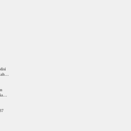
s
isi
nah
: LIN
an
ia
37