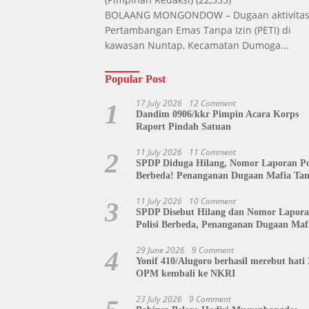
BOLAANG MONGONDOW – Dugaan aktivita
Pertambangan Emas Tanpa Izin (PETI) di
kawasan Nuntap, Kecamatan Dumoga...
Popular Post
17 July 2026
12 Comment
1
Dandim 0906/kkr Pimpin Acara Korps
Raport Pindah Satuan
11 July 2026
11 Comment
2
SPDP Diduga Hilang, Nomor Laporan Pol
Berbeda! Penanganan Dugaan Mafia Ta
di Polda Sulut Disorot, Jackson Sambow
Siap Kawal Hingga Tingkat Pusat
11 July 2026
10 Comment
3
SPDP Disebut Hilang dan Nomor Lapor
Polisi Berbeda, Penanganan Dugaan Maf
Tanah di Polda Sulut Dipertanyakan
29 June 2026
9 Comment
4
Yonif 410/Alugoro berhasil merebut hati 
OPM kembali ke NKRI
23 July 2026
9 Comment