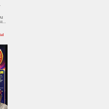
AI
SI
al