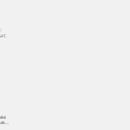
:
AT,
isi
nah
: LIN