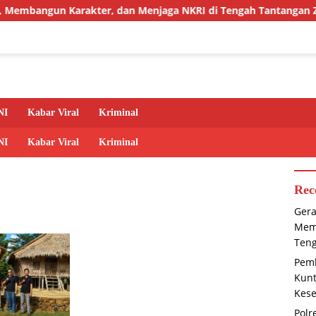
rakter, dan Menjaga NKRI di Tengah Tantangan Zaman
NI
Kabar Viral
Kriminal
NI
Kabar Viral
Kriminal
Rec
Gera
Memb
Ten
Pem
Kunt
Kese
Polr