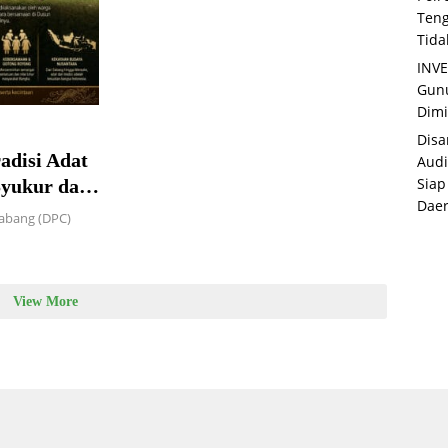
Teng
Tida
INVE
Gunu
Dimi
Disa
adisi Adat
Audi
Siap
Syukur dan
Dae
Cabang (DPC)
View More