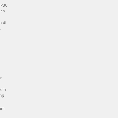
 SPBU
nan
n di
.
a
r
com-
ng
kum