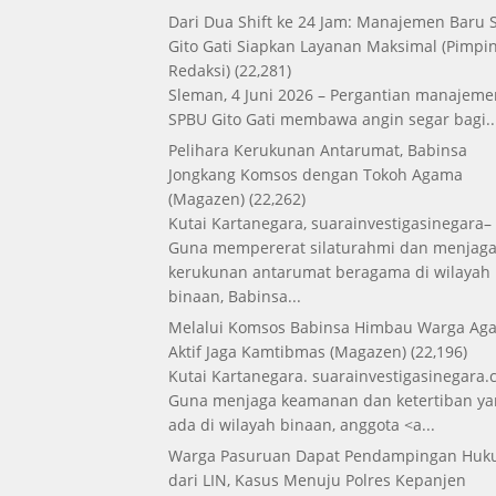
Dari Dua Shift ke 24 Jam: Manajemen Baru
Gito Gati Siapkan Layanan Maksimal
(Pimpi
Redaksi)
(22,281)
Sleman, 4 Juni 2026 – Pergantian manajeme
SPBU Gito Gati membawa angin segar bagi..
Pelihara Kerukunan Antarumat, Babinsa
Jongkang Komsos dengan Tokoh Agama
(Magazen)
(22,262)
Kutai Kartanegara, suarainvestigasinegara–
Guna mempererat silaturahmi dan menjag
kerukunan antarumat beragama di wilayah
binaan, Babinsa...
Melalui Komsos Babinsa Himbau Warga Aga
Aktif Jaga Kamtibmas
(Magazen)
(22,196)
Kutai Kartanegara. suarainvestigasinegara.
Guna menjaga keamanan dan ketertiban ya
ada di wilayah binaan, anggota <a...
Warga Pasuruan Dapat Pendampingan Hu
dari LIN, Kasus Menuju Polres Kepanjen