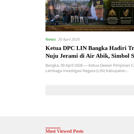
News
30 April 2026
Ketua DPC LIN Bangka Hadiri Tr
Nuju Jerami di Air Abik, Simbol 
Kekayaan Budaya Nusantara
Bangka, 30 April 2026 — Ketua Dewan Pimpinan 
Lembaga Investigasi Negara (LIN) Kabupaten…
Most Viewed Posts