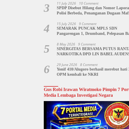
Siap Kawal Hingga Tingkat Pusat
11 July 2026
10 Comment
3
SPDP Disebut Hilang dan Nomor Lapor
Polisi Berbeda, Penanganan Dugaan Maf
Tanah di Polda Sulut Dipertanyakan
15 July 2026
9 Comment
4
SEMARAK PUNCAK MPLS SDN
Pangarengan 1, Drumband, Pelepasan Ba
hingga Tahlil Bersama Warnai Penutupa
Kegiatan
8 May 2026
9 Comment
5
SINERGITAS BERSAMA PUTUS RANT
NARKOTIKA DPD LIN BABEL AUDEN
BNN BANGKA BELITUNG
29 June 2026
8 Comment
6
Yonif 410/Alugoro berhasil merebut hati 
OPM kembali ke NKRI
Gus Robi Irawan Wiratmoko Pimpin 7 Port
Media Lembaga Investigasi Negara