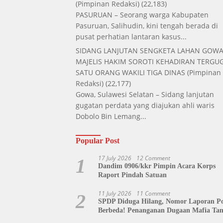
(Pimpinan Redaksi)
(22,183)
PASURUAN – Seorang warga Kabupaten
Pasuruan, Salihudin, kini tengah berada di
pusat perhatian lantaran kasus...
SIDANG LANJUTAN SENGKETA LAHAN GOWA
MAJELIS HAKIM SOROTI KEHADIRAN TERGUG
SATU ORANG WAKILI TIGA DINAS
(Pimpinan
Redaksi)
(22,177)
Gowa, Sulawesi Selatan – Sidang lanjutan
gugatan perdata yang diajukan ahli waris
Dobolo Bin Lemang...
Popular Post
17 July 2026
12 Comment
1
Dandim 0906/kkr Pimpin Acara Korps
Raport Pindah Satuan
11 July 2026
11 Comment
2
SPDP Diduga Hilang, Nomor Laporan Pol
Berbeda! Penanganan Dugaan Mafia Ta
di Polda Sulut Disorot, Jackson Sambow