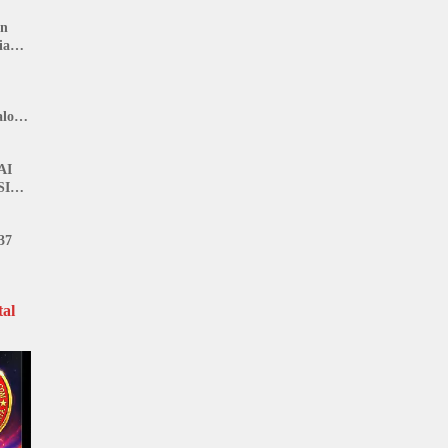
an
ia
lon,
n
AI
SI
37
al