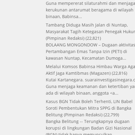
Guna mempererat silaturahmi dan menjag
kerukunan antarumat beragama di wilayah
binaan, Babinsa...
Tambang Diduga Masih Jalan di Nuntap,
Masyarakat Tagih Ketegasan Penegak Huk
(Pimpinan Redaksi)
(22,821)
BOLAANG MONGONDOW – Dugaan aktivita
Pertambangan Emas Tanpa Izin (PETI) di
kawasan Nuntap, Kecamatan Dumoga...
Melalui Komsos Babinsa Himbau Warga Aga
Aktif Jaga Kamtibmas
(Magazen)
(22,816)
Kutai Kartanegara. suarainvestigasinegara.
Guna menjaga keamanan dan ketertiban ya
ada di wilayah binaan, anggota <a...
Kasus BGN Tidak Boleh Terhenti, LIN Babel
Soroti Pembentukan Mitra SPPG di Bangka
Belitung
(Pimpinan Redaksi)
(22,799)
Bangka Belitung -- Terungkapnya dugaan
korupsi di lingkungan Badan Gizi Nasional
(BGN) tidak hanya memunculkan...