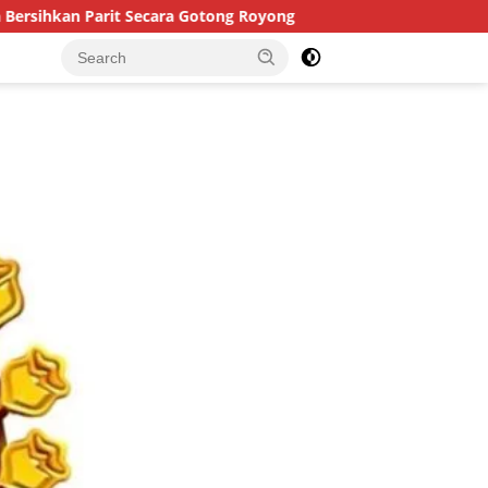
t Secara Gotong Royong
Mediasi Gagal Total, Kasus Dug