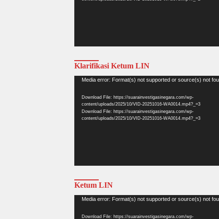
Klarifikasi Ketum LIN
Video
Media error: Format(s) not supported or source(s) not fo
Player
Download File: https://suarainvestigasinegara.com/wp-
content/uploads/2025/10/VID-20251016-WA0014.mp4?_=3
Download File: https://suarainvestigasinegara.com/wp-
content/uploads/2025/10/VID-20251016-WA0014.mp4?_=3
Ketum LIN
Video
Media error: Format(s) not supported or source(s) not fo
Player
Download File: https://suarainvestigasinegara.com/wp-