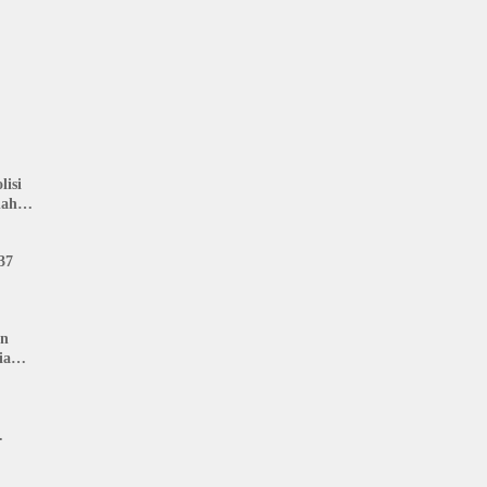
isi
nah
: LIN
37
an
ia