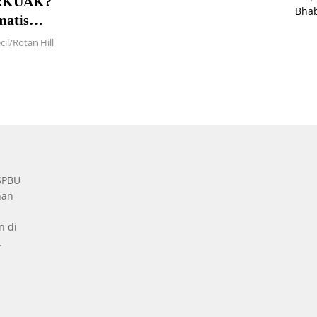
RKUAK?
Bha
matis
il/Rotan Hill
 SPBU
nan
n di
.