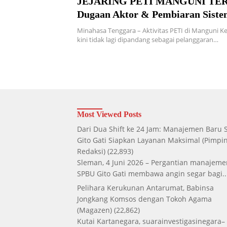
JEJARING PETI MANGUNI TE
Dugaan Aktor & Pembiaran Siste
Menguat
Minahasa Tenggara – Aktivitas PETI di Manguni Kec
kini tidak lagi dipandang sebagai pelanggaran…
Most Viewed Posts
Dari Dua Shift ke 24 Jam: Manajemen Baru
Gito Gati Siapkan Layanan Maksimal
(Pimpi
Redaksi)
(22,893)
Sleman, 4 Juni 2026 – Pergantian manajeme
SPBU Gito Gati membawa angin segar bagi..
Pelihara Kerukunan Antarumat, Babinsa
Jongkang Komsos dengan Tokoh Agama
(Magazen)
(22,862)
Kutai Kartanegara, suarainvestigasinegara–