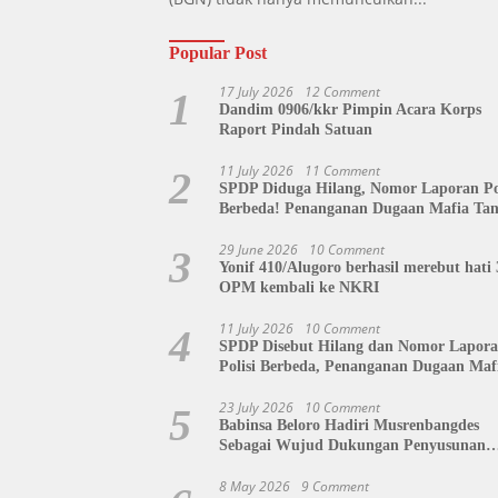
Popular Post
17 July 2026
12 Comment
1
Dandim 0906/kkr Pimpin Acara Korps
Raport Pindah Satuan
11 July 2026
11 Comment
2
SPDP Diduga Hilang, Nomor Laporan Pol
Berbeda! Penanganan Dugaan Mafia Ta
di Polda Sulut Disorot, Jackson Sambow
Siap Kawal Hingga Tingkat Pusat
29 June 2026
10 Comment
3
Yonif 410/Alugoro berhasil merebut hati 
OPM kembali ke NKRI
11 July 2026
10 Comment
4
SPDP Disebut Hilang dan Nomor Lapor
Polisi Berbeda, Penanganan Dugaan Maf
Tanah di Polda Sulut Dipertanyakan
23 July 2026
10 Comment
5
Babinsa Beloro Hadiri Musrenbangdes
Sebagai Wujud Dukungan Penyusunan
RKPDes
8 May 2026
9 Comment