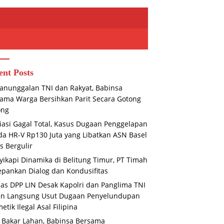
ent Posts
nunggalan TNI dan Rakyat, Babinsa
ama Warga Bersihkan Parit Secara Gotong
ong
asi Gagal Total, Kasus Dugaan Penggelapan
Bakar Lahan, Babinsa
Ekonomi Babel Tertinggal,
a HR-V Rp130 Juta yang Libatkan ASN Basel
ma Bhabinkamtibmas
Pertumbuhan Triwulan II-2026
Ak
s Bergulir
r Edukasi Warga
Terendah di Sumatera
P
ikapi Dinamika di Belitung Timur, PT Timah
J
S
pankan Dialog dan Kondusifitas
s DPP LIN Desak Kapolri dan Panglima TNI
un Langsung Usut Dugaan Penyelundupan
etik Ilegal Asal Filipina
 Bakar Lahan, Babinsa Bersama