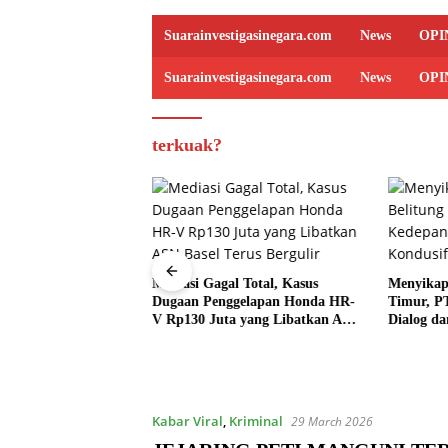
Suarainvestigasinegara.com
News
OPI
Suarainvestigasinegara.com
News
OPI
terkuak?
Mediasi Gagal Total, Kasus
Menyikapi
Dugaan Penggelapan Honda HR-
Timur, P
an TNI dan Rakyat,
V Rp130 Juta yang Libatkan ASN
Dialog da
sama Warga
Basel Terus Bergulir
rit Secara Gotong
Kabar Viral
,
Kriminal
29 March 2026