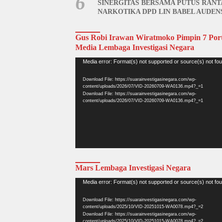
6
SINERGITAS BERSAMA PUTUS RANT
NARKOTIKA DPD LIN BABEL AUDEN
BNN BANGKA BELITUNG
Gus Robi Irawan Wiratmoko Pimpin 7 Port
Media Lembaga Investigasi Negara
Video
Media error: Format(s) not supported or source(s) not fo
Player
Download File: https://suarainvestigasinegara.com/wp-
content/uploads/2026/07/VID-20260709-WA0136.mp4?_=1
Download File: https://suarainvestigasinegara.com/wp-
content/uploads/2026/07/VID-20260709-WA0136.mp4?_=1
Mars Lembaga Investigasi Negara
Video
Media error: Format(s) not supported or source(s) not fo
Player
Download File: https://suarainvestigasinegara.com/wp-
content/uploads/2025/10/VID-20251015-WA0078.mp4?_=2
Download File: https://suarainvestigasinegara.com/wp-
content/uploads/2025/10/VID-20251015-WA0078.mp4?_=2