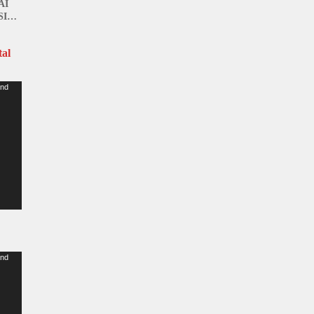
AI
SI
al
und
und