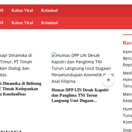
NI
Kabar Viral
Kriminal
NI
Kabar Viral
Kriminal
Rec
Kema
Bers
Roy
Medi
Stop 
Hond
Bersa
 Dinamika di Belitung
Teru
Genca
T Timah Kedepankan
Humas DPP LIN Desak Kapolri
Meny
n Kondusifitas
dan Panglima TNI Turun
Kede
Langsung Usut Dugaan
Penyelundupan Kosmetik Ilegal
Huma
Asal Filipina
Tur
Kosm
Stop