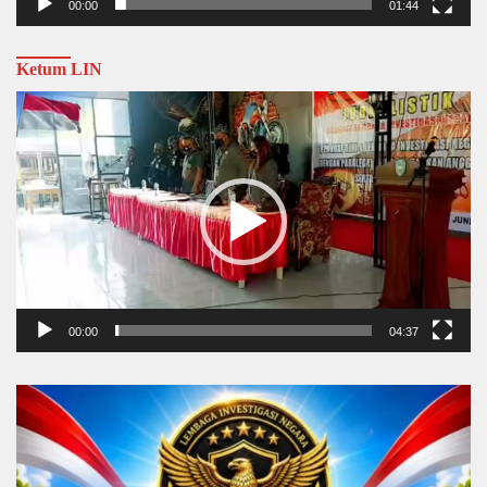
00:00
01:44
Ketum LIN
Video
Player
00:00
04:37