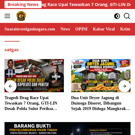
Skip
7 Orang, GTI-LIN Desak Polda Sulut Periksa Kapolres dan Panitia
Breaking News
to
content
Suarainvestigasinegara.com
News
OPINI
Kabar Viral
Krimina
satgas
Tragedi Drag Race Upai
Dua Unit Dryer Jagung di
Tewaskan 7 Orang, GTI-LIN
Dumoga Disorot, Dibangun
Desak Polda Sulut Periksa
Sejak 2019 Diduga Mangkrak
Kapolres dan Panitia
dan Tak Dimanfaatkan Petani