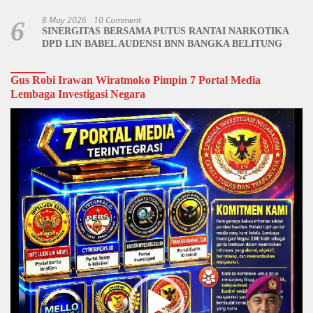
Penutupan Kegiatan
8 May 2026
10 Comment
6
SINERGITAS BERSAMA PUTUS RANTAI NARKOTIKA
DPD LIN BABEL AUDENSI BNN BANGKA BELITUNG
Gus Robi Irawan Wiratmoko Pimpin 7 Portal Media
Lembaga Investigasi Negara
Video
Player