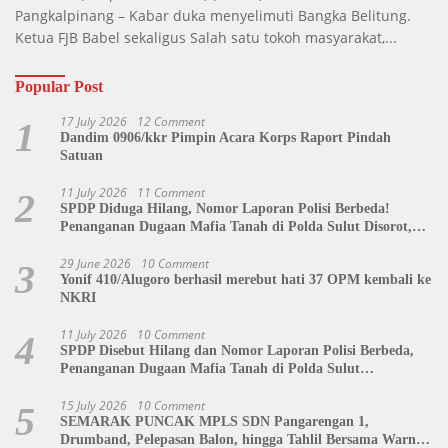
Pangkalpinang – Kabar duka menyelimuti Bangka Belitung.
Ketua FJB Babel sekaligus Salah satu tokoh masyarakat,...
Popular Post
17 July 2026
12 Comment
1
Dandim 0906/kkr Pimpin Acara Korps Raport Pindah
Satuan
11 July 2026
11 Comment
2
SPDP Diduga Hilang, Nomor Laporan Polisi Berbeda!
Penanganan Dugaan Mafia Tanah di Polda Sulut Disorot,
Jackson Sambow: LIN Siap Kawal Hingga Tingkat Pusat
29 June 2026
10 Comment
3
Yonif 410/Alugoro berhasil merebut hati 37 OPM kembali ke
NKRI
11 July 2026
10 Comment
4
SPDP Disebut Hilang dan Nomor Laporan Polisi Berbeda,
Penanganan Dugaan Mafia Tanah di Polda Sulut
Dipertanyakan
15 July 2026
10 Comment
5
SEMARAK PUNCAK MPLS SDN Pangarengan 1,
Drumband, Pelepasan Balon, hingga Tahlil Bersama Warnai