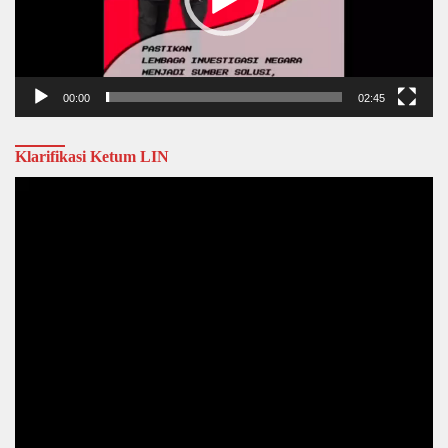
00:00
02:45
Klarifikasi Ketum LIN
Video
Player