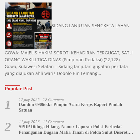
SIDANG LANJUTAN SENGKETA LAHAN
GOWA: MAJELIS HAKIM SOROTI KEHADIRAN TERGUGAT, SATU
ORANG WAKILI TIGA DINAS
(Pimpinan Redaksi)
(22,128)
Gowa, Sulawesi Selatan – Sidang lanjutan gugatan perdata
yang diajukan ahli waris Dobolo Bin Lemang...
Popular Post
17 July 2026
12 Comment
1
Dandim 0906/kkr Pimpin Acara Korps Raport Pindah
Satuan
11 July 2026
11 Comment
2
SPDP Diduga Hilang, Nomor Laporan Polisi Berbeda!
Penanganan Dugaan Mafia Tanah di Polda Sulut Disorot,
Jackson Sambow: LIN Siap Kawal Hingga Tingkat Pusat