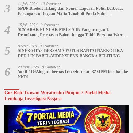
11 July 2026
10 Comment
3
SPDP Disebut Hilang dan Nomor Laporan Polisi Berbeda,
Penanganan Dugaan Mafia Tanah di Polda Sulut
Dipertanyakan
15 July 2026
9 Comment
4
SEMARAK PUNCAK MPLS SDN Pangarengan 1,
Drumband, Pelepasan Balon, hingga Tahlil Bersama Warnai
Penutupan Kegiatan
8 May 2026
9 Comment
5
SINERGITAS BERSAMA PUTUS RANTAI NARKOTIKA
DPD LIN BABEL AUDENSI BNN BANGKA BELITUNG
29 June 2026
8 Comment
6
Yonif 410/Alugoro berhasil merebut hati 37 OPM kembali ke
NKRI
Gus Robi Irawan Wiratmoko Pimpin 7 Portal Media
Lembaga Investigasi Negara
Video
Player