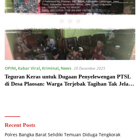
OPINI
,
Kabar Viral
,
Kriminal
,
News
20 December 2025
Teguran Keras untuk Dugaan Penyelewengan PTSL
di Desa Plaosan: Warga Terjebak Tagihan Tak Jelas,
LIN Siap Bawa Kasus ke Kejaksaan dan Kepolisian
Recent Posts
Polres Bangka Barat Selidiki Temuan Diduga Tengkorak