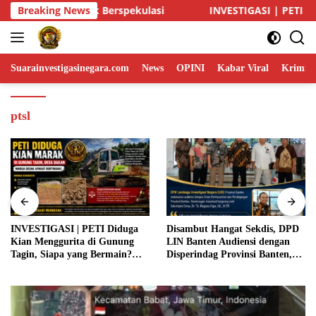
Skip
NVESTIGASI | PETI Diduga Kian Menggurita di Gunung Tagin, Sia
Breaking News
to
content
Suarainvestigasinegara.com
News
OPINI
Kabar Viral
Krimina
ptsl
INVESTIGASI | PETI Diduga
Disambut Hangat Sekdis, DPD
Kian Menggurita di Gunung
LIN Banten Audiensi dengan
Tagin, Siapa yang Bermain?
Disperindag Provinsi Banten,
Aparat Diminta Jangan Tutup
Siap Bangun Kolaborasi untuk
Mata
Kemajuan Daerah