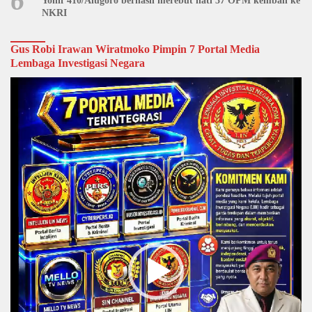
6
Yonif 410/Alugoro berhasil merebut hati 37 OPM kembali ke
NKRI
Gus Robi Irawan Wiratmoko Pimpin 7 Portal Media
Lembaga Investigasi Negara
Video
Player