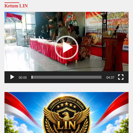
Ketum LIN
Video
Player
00:00
04:37