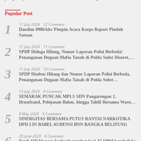
Popular Post
17 July 2026
12 Comment
1
Dandim 0906/kkr Pimpin Acara Korps Raport Pindah
Satuan
11 July 2026
11 Comment
2
SPDP Diduga Hilang, Nomor Laporan Polisi Berbeda!
Penanganan Dugaan Mafia Tanah di Polda Sulut Disorot,
Jackson Sambow: LIN Siap Kawal Hingga Tingkat Pusat
11 July 2026
10 Comment
3
SPDP Disebut Hilang dan Nomor Laporan Polisi Berbeda,
Penanganan Dugaan Mafia Tanah di Polda Sulut
Dipertanyakan
15 July 2026
9 Comment
4
SEMARAK PUNCAK MPLS SDN Pangarengan 1,
Drumband, Pelepasan Balon, hingga Tahlil Bersama Warnai
Penutupan Kegiatan
8 May 2026
9 Comment
5
SINERGITAS BERSAMA PUTUS RANTAI NARKOTIKA
DPD LIN BABEL AUDENSI BNN BANGKA BELITUNG
29 June 2026
8 Comment