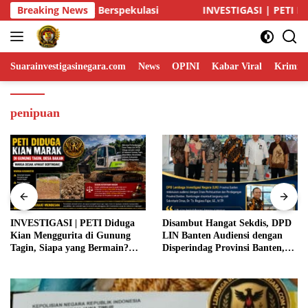
Skip
VESTIGASI | PETI Diduga Kian Menggurita di Gunung Tagin, Siap
Breaking News
to
content
Suarainvestigasinegara.com
News
OPINI
Kabar Viral
Krimina
penipuan
INVESTIGASI | PETI Diduga
Disambut Hangat Sekdis, DPD
Kian Menggurita di Gunung
LIN Banten Audiensi dengan
Tagin, Siapa yang Bermain?
Disperindag Provinsi Banten,
Aparat Diminta Jangan Tutup
Siap Bangun Kolaborasi untuk
Mata
Kemajuan Daerah