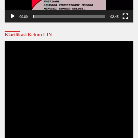
00:00
02:45
Klarifikasi Ketum LIN
Video
Player