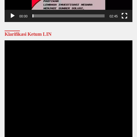
00:00
02:45
Klarifikasi Ketum LIN
Video
Player