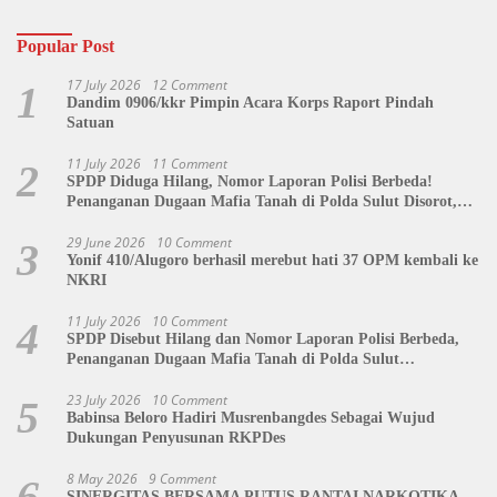
Popular Post
17 July 2026
12 Comment
1
Dandim 0906/kkr Pimpin Acara Korps Raport Pindah
Satuan
11 July 2026
11 Comment
2
SPDP Diduga Hilang, Nomor Laporan Polisi Berbeda!
Penanganan Dugaan Mafia Tanah di Polda Sulut Disorot,
Jackson Sambow: LIN Siap Kawal Hingga Tingkat Pusat
29 June 2026
10 Comment
3
Yonif 410/Alugoro berhasil merebut hati 37 OPM kembali ke
NKRI
11 July 2026
10 Comment
4
SPDP Disebut Hilang dan Nomor Laporan Polisi Berbeda,
Penanganan Dugaan Mafia Tanah di Polda Sulut
Dipertanyakan
23 July 2026
10 Comment
5
Babinsa Beloro Hadiri Musrenbangdes Sebagai Wujud
Dukungan Penyusunan RKPDes
8 May 2026
9 Comment
6
SINERGITAS BERSAMA PUTUS RANTAI NARKOTIKA