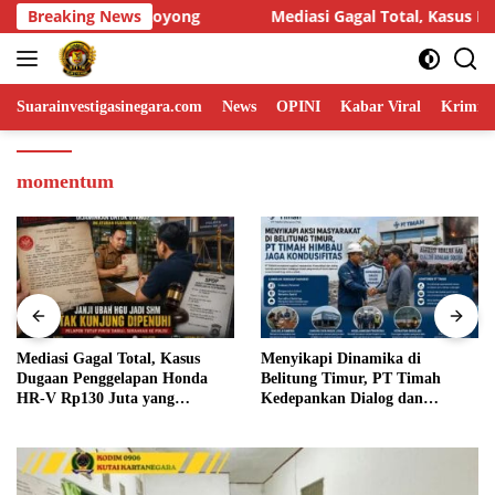
Skip
iasi Gagal Total, Kasus Dugaan Penggelapan Honda HR-V Rp130 Ju
Breaking News
to
content
Suarainvestigasinegara.com
News
OPINI
Kabar Viral
Krimina
momentum
Menyikapi Dinamika di
Humas DPP LIN Desak Kapolri
Belitung Timur, PT Timah
dan Panglima TNI Turun
Kedepankan Dialog dan
Langsung Usut Dugaan
Kondusifitas
Penyelundupan Kosmetik Ilegal
Asal Filipina