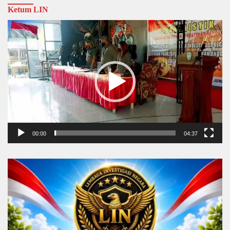
Ketum LIN
Video
Player
00:00
04:37