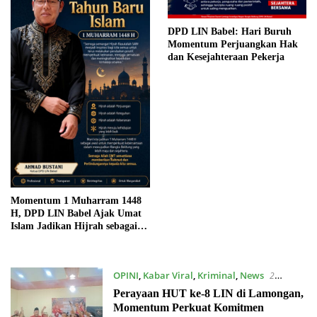
DPD LIN Babel: Hari Buruh
Momentum Perjuangkan Hak
dan Kesejahteraan Pekerja
Momentum 1 Muharram 1448
H, DPD LIN Babel Ajak Umat
Islam Jadikan Hijrah sebagai
Semangat Perubahan dan
Pengabdian
OPINI
,
Kabar Viral
,
Kriminal
,
News
2
November 2025
Perayaan HUT ke-8 LIN di Lamongan,
Momentum Perkuat Komitmen