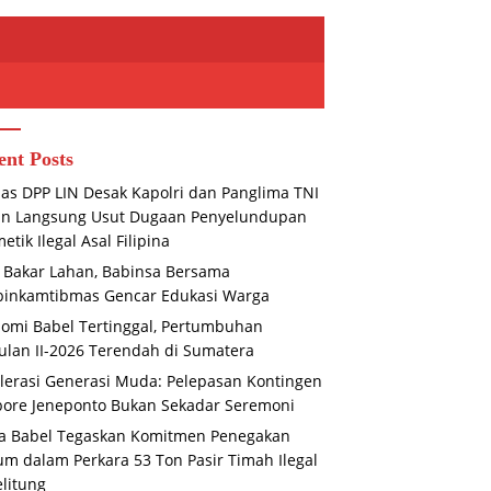
ent Posts
s DPP LIN Desak Kapolri dan Panglima TNI
un Langsung Usut Dugaan Penyelundupan
etik Ilegal Asal Filipina
 Bakar Lahan, Babinsa Bersama
binkamtibmas Gencar Edukasi Warga
omi Babel Tertinggal, Pertumbuhan
 Babel Tegaskan Komitmen
Mengokohkan Ukhuwah dan
D
ulan II-2026 Terendah di Sumatera
gakan Hukum dalam
Integritas, Ketua DPD LIN Sulsel
Ad
lerasi Generasi Muda: Pelepasan Kontingen
ra 53 Ton Pasir Timah Ilegal
dan Ketua DPC LIN Gowa
K
ore Jeneponto Bukan Sekadar Seremoni
itung
Sambut Kehadiran Personel BIN
I
Baru
T
a Babel Tegaskan Komitmen Penegakan
m dalam Perkara 53 Ton Pasir Timah Ilegal
elitung