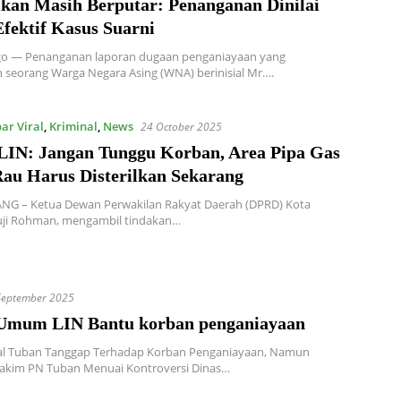
ikan Masih Berputar: Penanganan Dinilai
fektif Kasus Suarni
go — Penanganan laporan dugaan penganiayaan yang
 seorang Warga Negara Asing (WNA) berinisial Mr….
ar Viral
,
Kriminal
,
News
24 October 2025
LIN: Jangan Tunggu Korban, Area Pipa Gas
Rau Harus Disterilkan Sekarang
NG – Ketua Dewan Perwakilan Rakyat Daerah (DPRD) Kota
uji Rohman, mengambil tindakan…
September 2025
Umum LIN Bantu korban penganiayaan
ial Tuban Tanggap Terhadap Korban Penganiayaan, Namun
akim PN Tuban Menuai Kontroversi Dinas…