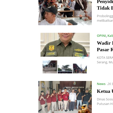
Penyid
Tidak E
Proboling
melibatkan
OPINI
,
Kab
Wadir 
Pasar 
KOTA SERA
Serang, M
News
26 
Ketua 
Dinas Sos
Putusan H