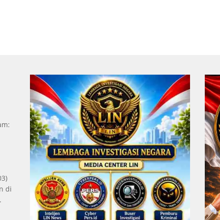
Jam:
03)
n di
.