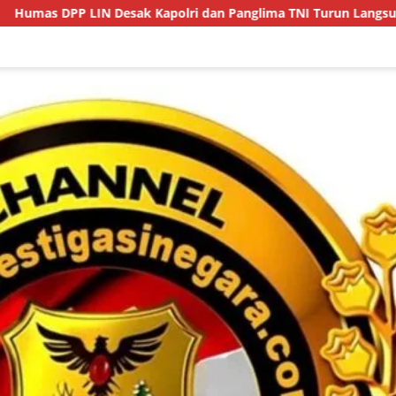
k Kapolri dan Panglima TNI Turun Langsung Usut Dugaan Penyelu