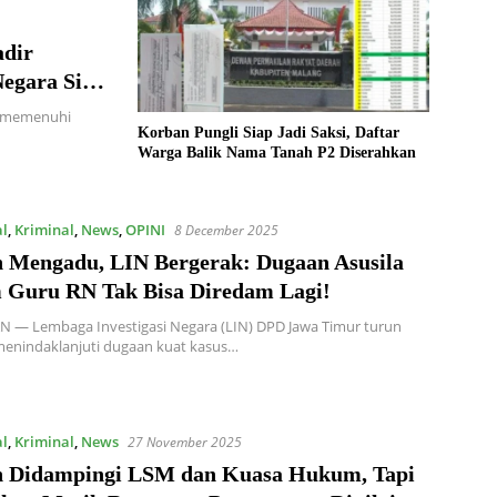
adir
Negara Siap
at Uji
k memenuhi
Korban Pungli Siap Jadi Saksi, Daftar
Warga Balik Nama Tanah P2 Diserahkan
al
,
Kriminal
,
News
,
OPINI
8 December 2025
 Mengadu, LIN Bergerak: Dugaan Asusila
Guru RN Tak Bisa Diredam Lagi!
— Lembaga Investigasi Negara (LIN) DPD Jawa Timur turun
menindaklanjuti dugaan kuat kasus…
al
,
Kriminal
,
News
27 November 2025
 Didampingi LSM dan Kuasa Hukum, Tapi