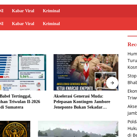
NI
Kabar Viral
Kriminal
NI
Kabar Viral
Kriminal
Rec
Huma
Tur
Kosm
Stop
Bha
Ekon
abel Tertinggal,
Akselerasi Generasi Muda:
Polda
Triw
han Triwulan II-2026
Pelepasan Kontingen Jambore
Pene
Akse
 di Sumatera
Jeneponto Bukan Sekadar
Perka
Jamb
Seremoni
di Bel
Pold
Huku
di B