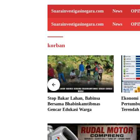
Suarainvestigasinegara.com
News
OPI
Suarainvestigasinegara.com
News
OPI
korban
IN Desak Kapolri
Stop Bakar Lahan, Babinsa
Ekonomi B
a TNI Turun
Bersama Bhabinkamtibmas
Pertumbu
ut Dugaan
Gencar Edukasi Warga
Terendah
n Kosmetik Ilegal