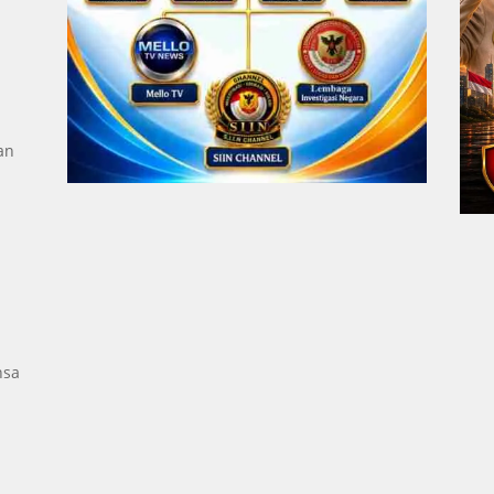
an
a
nsa