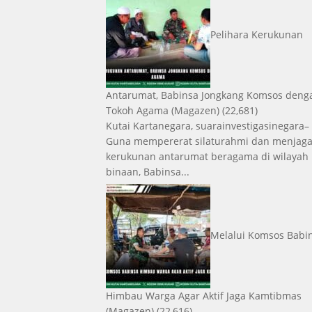
Pelihara Kerukunan
Antarumat, Babinsa Jongkang Komsos deng
Tokoh Agama
(Magazen)
(22,681)
Kutai Kartanegara, suarainvestigasinegara–
Guna mempererat silaturahmi dan menjag
kerukunan antarumat beragama di wilayah
binaan, Babinsa...
Melalui Komsos Babi
Himbau Warga Agar Aktif Jaga Kamtibmas
(Magazen)
(22,616)