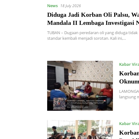
News
18 July 2026
Diduga Jadi Korban Oli Palsu, W
Mandala II Lembaga Investigasi 
Tempuh Jalur Hukum, Minta Apar
TUBAN – Dugaan peredaran oli yang diduga tida
Laboratorium Produk Oli
standar kembali menjadi sorotan. Kali ini,…
Kabar Vir
Korban
Oknum 
LAMONGAN 
langsung 
Kabar Vir
Korban