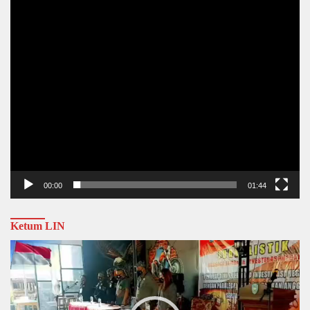
00:00
01:44
Ketum LIN
Video
Player