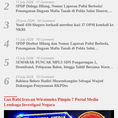
11 July 2026
11 Comment
2
SPDP Diduga Hilang, Nomor Laporan Polisi Berbeda!
Penanganan Dugaan Mafia Tanah di Polda Sulut Disorot,
Jackson Sambow: LIN Siap Kawal Hingga Tingkat Pusat
29 June 2026
10 Comment
3
Yonif 410/Alugoro berhasil merebut hati 37 OPM kembali ke
NKRI
11 July 2026
10 Comment
4
SPDP Disebut Hilang dan Nomor Laporan Polisi Berbeda,
Penanganan Dugaan Mafia Tanah di Polda Sulut
Dipertanyakan
15 July 2026
10 Comment
5
SEMARAK PUNCAK MPLS SDN Pangarengan 1,
Drumband, Pelepasan Balon, hingga Tahlil Bersama Warnai
Penutupan Kegiatan
23 July 2026
10 Comment
6
Babinsa Beloro Hadiri Musrenbangdes Sebagai Wujud
Dukungan Penyusunan RKPDes
Gus Robi Irawan Wiratmoko Pimpin 7 Portal Media
Lembaga Investigasi Negara
Video