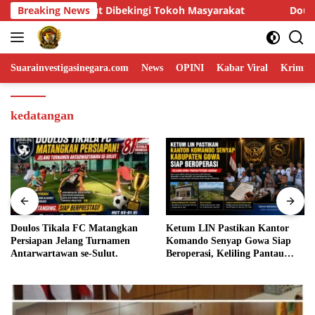
Skip
arakat
Breaking News
Doulos Tikala FC Matangkan Persiapan Jelang T
to
content
Suarainvestigasinegara.com
News
OPINI
Kabar Viral
Krimina
kedatangan
Ketum LIN Pastikan Kantor
EKSEKUSI TANAH DAN
Komando Senyap Gowa Siap
BANGUNAN DI AIRMADIDI
Beroperasi, Keliling Pantau
TUAI KEBERATAN:
Potensi Daerah
TERMohon KLAIM PERKARA
MASIH BERPROSES PK,
DASAR PEMBONGKARAN
DIPERTANYAKAN