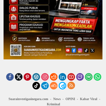
Suarainvestigasinegara.com
News
OPINI
Kabar Viral
Kriminal