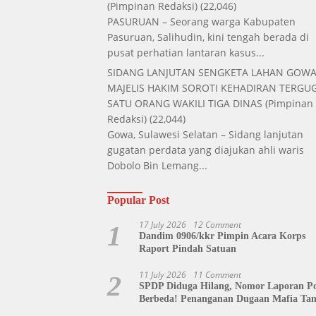
(Pimpinan Redaksi)
(22,046)
PASURUAN – Seorang warga Kabupaten
Pasuruan, Salihudin, kini tengah berada di
pusat perhatian lantaran kasus...
SIDANG LANJUTAN SENGKETA LAHAN GOWA
MAJELIS HAKIM SOROTI KEHADIRAN TERGUG
SATU ORANG WAKILI TIGA DINAS
(Pimpinan
Redaksi)
(22,044)
Gowa, Sulawesi Selatan – Sidang lanjutan
gugatan perdata yang diajukan ahli waris
Dobolo Bin Lemang...
Popular Post
17 July 2026
12 Comment
1
Dandim 0906/kkr Pimpin Acara Korps
Raport Pindah Satuan
11 July 2026
11 Comment
2
SPDP Diduga Hilang, Nomor Laporan Pol
Berbeda! Penanganan Dugaan Mafia Ta
di Polda Sulut Disorot, Jackson Sambow