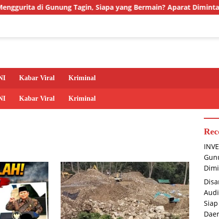
Gunung Tagin, Siapa yang Bermain? Aparat Diminta Jangan Tutup
NI
Kabar Viral
Kriminal
NI
Kabar Viral
Kriminal
Rec
INVE
Gunu
Dimi
Disa
Audi
Siap
Dae