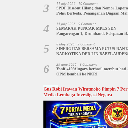
Siap Kawal Hingga Tingkat Pusat
11 July 2026
10 Comment
3
SPDP Disebut Hilang dan Nomor Lapor
Polisi Berbeda, Penanganan Dugaan Maf
Tanah di Polda Sulut Dipertanyakan
15 July 2026
9 Comment
4
SEMARAK PUNCAK MPLS SDN
Pangarengan 1, Drumband, Pelepasan Ba
hingga Tahlil Bersama Warnai Penutupa
Kegiatan
8 May 2026
9 Comment
5
SINERGITAS BERSAMA PUTUS RANT
NARKOTIKA DPD LIN BABEL AUDEN
BNN BANGKA BELITUNG
29 June 2026
8 Comment
6
Yonif 410/Alugoro berhasil merebut hati 
OPM kembali ke NKRI
Gus Robi Irawan Wiratmoko Pimpin 7 Port
Media Lembaga Investigasi Negara