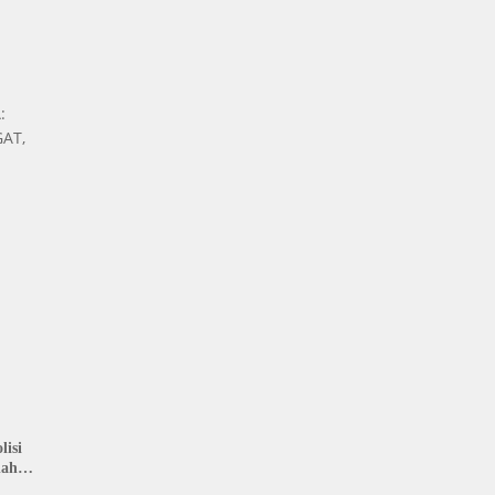
:
AT,
isi
nah
: LIN