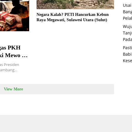
Usai
Bang
Negara Kalah? PETI Hancurkan Kebun
Pela
Raya Megawati, Sulawesi Utara (Sulut)
Wuju
Tanj
Pada
as PKH
Past
Babi
i Mewo di
Kese
lan
as Presiden
 tambang…
View More