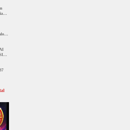
an
ia
lon,
n
AI
SI
37
al