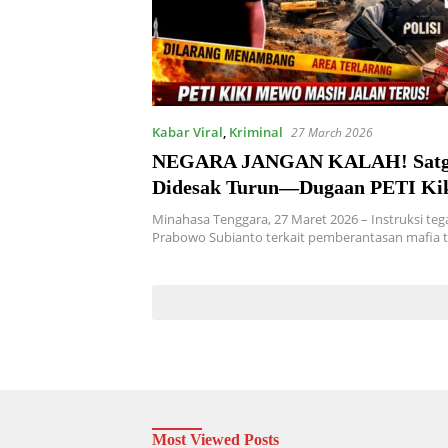
Kabar Viral
,
Kriminal
27 March 2026
NEGARA JANGAN KALAH! Satg
Didesak Turun—Dugaan PETI Kik
Kebun Raya Manguni Terus Berja
Minahasa Tenggara, 27 Maret 2026 – Instruksi teg
Prabowo Subianto terkait pemberantasan mafia
Most Viewed Posts