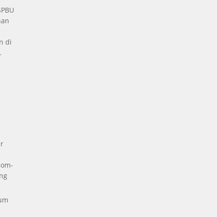
 SPBU
nan
n di
.
a
r
com-
ng
kum