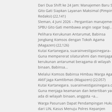
Dari Dua Shift ke 24 Jam: Manajemen Baru
Gito Gati Siapkan Layanan Maksimal
(Pimpi
Redaksi)
(22,141)
Sleman, 4 Juni 2026 – Pergantian manajeme
SPBU Gito Gati membawa angin segar bagi..
Pelihara Kerukunan Antarumat, Babinsa
Jongkang Komsos dengan Tokoh Agama
(Magazen)
(22,126)
Kutai Kartanegara, suarainvestigasinegara–
Guna mempererat silaturahmi dan menjag
kerukunan antarumat beragama di wilayah
binaan, Babinsa...
Melalui Komsos Babinsa Himbau Warga Aga
Aktif Jaga Kamtibmas
(Magazen)
(22,057)
Kutai Kartanegara. suarainvestigasinegara.
Guna menjaga keamanan dan ketertiban ya
ada di wilayah binaan, anggota <a...
Warga Pasuruan Dapat Pendampingan Hu
dari LIN, Kasus Menuju Polres Kepanjen