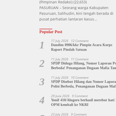
(Pimpinan Redaksi)
(22,653)
PASURUAN – Seorang warga Kabupaten
Pasuruan, Salihudin, kini tengah berada di
pusat perhatian lantaran kasus...
Popular Post
17 July 2026
12 Comment
1
Dandim 0906/kkr Pimpin Acara Korps
Raport Pindah Satuan
11 July 2026
11 Comment
2
SPDP Diduga Hilang, Nomor Laporan Pol
Berbeda! Penanganan Dugaan Mafia Ta
di Polda Sulut Disorot, Jackson Sambow
Siap Kawal Hingga Tingkat Pusat
11 July 2026
10 Comment
3
SPDP Disebut Hilang dan Nomor Lapor
Polisi Berbeda, Penanganan Dugaan Maf
Tanah di Polda Sulut Dipertanyakan
29 June 2026
9 Comment
4
Yonif 410/Alugoro berhasil merebut hati 
OPM kembali ke NKRI
23 July 2026
9 Comment