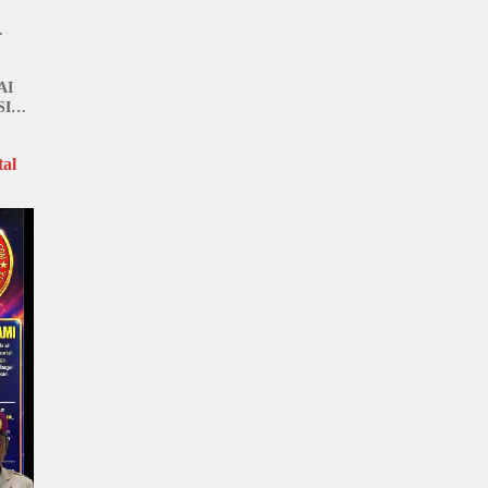
AI
SI
al