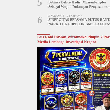
5
Babinsa Beloro Hadiri Musrenbangdes
Sebagai Wujud Dukungan Penyusunan
RKPDes
8 May 2026
9 Comment
6
SINERGITAS BERSAMA PUTUS RANT
NARKOTIKA DPD LIN BABEL AUDEN
BNN BANGKA BELITUNG
Gus Robi Irawan Wiratmoko Pimpin 7 Port
Media Lembaga Investigasi Negara
Video
Player