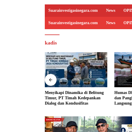
Suarainvestigasinegara.com
News
OPI
Suarainvestigasinegara.com
News
OPI
kadis
 Total, Kasus
Menyikapi Dinamika di Belitung
Humas DP
gelapan Honda HR-
Timur, PT Timah Kedepankan
dan Pang
 yang Libatkan ASN
Dialog dan Kondusifitas
Langsung
ergulir
Penyelund
Asal Filip