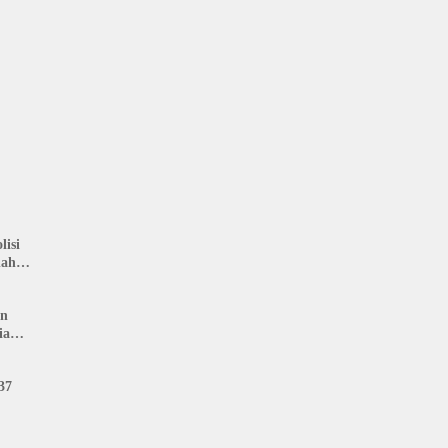
isi
nah
: LIN
an
ia
37