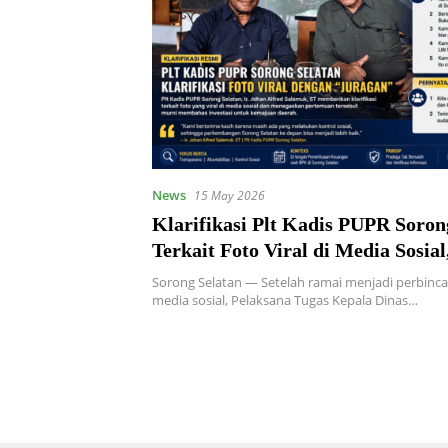
News
15 May 2026
Klarifikasi Plt Kadis PUPR Soron
Terkait Foto Viral di Media Sosia
Pertemuan Bahas Investasi
Sorong Selatan — Setelah ramai menjadi perbinc
media sosial, Pelaksana Tugas Kepala Dinas…