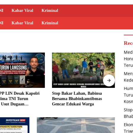
NI
Kabar Viral
Kriminal
NI
Kabar Viral
Kriminal
Rec
Medi
Hond
Teru
Meny
Kede
Huma
P LIN Desak Kapolri
Stop Bakar Lahan, Babinsa
Ekono
Tur
lima TNI Turun
Bersama Bhabinkamtibmas
Pertu
Kosm
 Usut Dugaan
Gencar Edukasi Warga
Teren
Stop
upan Kosmetik Ilegal
ina
Bha
Ekon
Triw