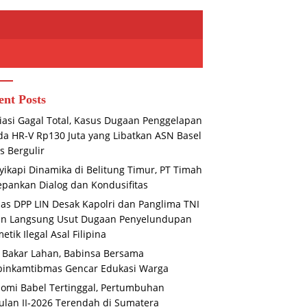
ent Posts
asi Gagal Total, Kasus Dugaan Penggelapan
a HR-V Rp130 Juta yang Libatkan ASN Basel
s Bergulir
ikapi Dinamika di Belitung Timur, PT Timah
pankan Dialog dan Kondusifitas
s DPP LIN Desak Kapolri dan Panglima TNI
mi Babel Tertinggal,
Akselerasi Generasi Muda:
P
un Langsung Usut Dugaan Penyelundupan
mbuhan Triwulan II-2026
Pelepasan Kontingen Jambore
P
etik Ilegal Asal Filipina
dah di Sumatera
Jeneponto Bukan Sekadar
Pe
 Bakar Lahan, Babinsa Bersama
Seremoni
di
binkamtibmas Gencar Edukasi Warga
omi Babel Tertinggal, Pertumbuhan
ulan II-2026 Terendah di Sumatera