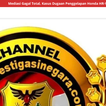
 Total, Kasus Dugaan Penggelapan Honda HR-V Rp130 Juta yang L