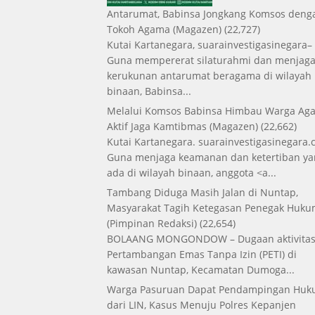
Antarumat, Babinsa Jongkang Komsos deng
Tokoh Agama
(Magazen)
(22,727)
Kutai Kartanegara, suarainvestigasinegara–
Guna mempererat silaturahmi dan menjag
kerukunan antarumat beragama di wilayah
binaan, Babinsa...
Melalui Komsos Babinsa Himbau Warga Aga
Aktif Jaga Kamtibmas
(Magazen)
(22,662)
Kutai Kartanegara. suarainvestigasinegara.
Guna menjaga keamanan dan ketertiban ya
ada di wilayah binaan, anggota <a...
Tambang Diduga Masih Jalan di Nuntap,
Masyarakat Tagih Ketegasan Penegak Huk
(Pimpinan Redaksi)
(22,654)
BOLAANG MONGONDOW – Dugaan aktivita
Pertambangan Emas Tanpa Izin (PETI) di
kawasan Nuntap, Kecamatan Dumoga...
Warga Pasuruan Dapat Pendampingan Hu
dari LIN, Kasus Menuju Polres Kepanjen