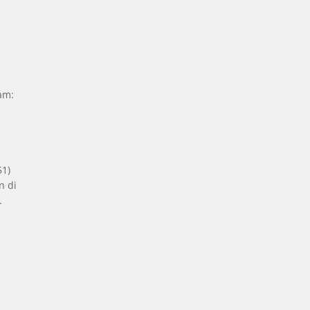
Jam:
51)
n di
.