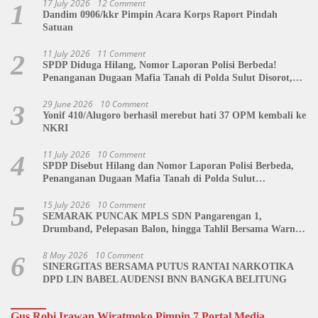
17 July 2026
12 Comment
1
Dandim 0906/kkr Pimpin Acara Korps Raport Pindah
Satuan
11 July 2026
11 Comment
2
SPDP Diduga Hilang, Nomor Laporan Polisi Berbeda!
Penanganan Dugaan Mafia Tanah di Polda Sulut Disorot,
Jackson Sambow: LIN Siap Kawal Hingga Tingkat Pusat
29 June 2026
10 Comment
3
Yonif 410/Alugoro berhasil merebut hati 37 OPM kembali ke
NKRI
11 July 2026
10 Comment
4
SPDP Disebut Hilang dan Nomor Laporan Polisi Berbeda,
Penanganan Dugaan Mafia Tanah di Polda Sulut
Dipertanyakan
15 July 2026
10 Comment
5
SEMARAK PUNCAK MPLS SDN Pangarengan 1,
Drumband, Pelepasan Balon, hingga Tahlil Bersama Warnai
Penutupan Kegiatan
8 May 2026
10 Comment
6
SINERGITAS BERSAMA PUTUS RANTAI NARKOTIKA
DPD LIN BABEL AUDENSI BNN BANGKA BELITUNG
Gus Robi Irawan Wiratmoko Pimpin 7 Portal Media