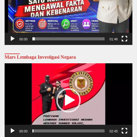
00:00
01:46
Mars Lembaga Investigasi Negara
Video
Player
00:00
02:45