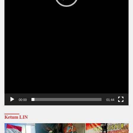
00:00
01:44
Ketum LIN
Video
Player